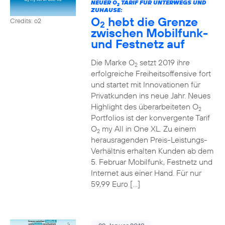
NEUER O
TARIF FÜR UNTERWEGS UND
2
ZUHAUSE:
O
hebt die Grenze
Credits: o2
2
zwischen Mobilfunk-
und Festnetz auf
Die Marke O
setzt 2019 ihre
2
erfolgreiche Freiheitsoffensive fort
und startet mit Innovationen für
Privatkunden ins neue Jahr. Neues
Highlight des überarbeiteten O
2
Portfolios ist der konvergente Tarif
O
my All in One XL. Zu einem
2
herausragenden Preis-Leistungs-
Verhältnis erhalten Kunden ab dem
5. Februar Mobilfunk, Festnetz und
Internet aus einer Hand. Für nur
59,99 Euro […]