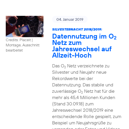
04. Januar 2019
SILVESTERNACHT 2018/2019:
Datennutzung im O
2
Credits: Placeit
|
Netz zum
Montage, Ausschnitt
Jahreswechsel auf
bearbeitet
Allzeit-Hoch
Das O
Netz verzeichnete zu
2
Silvester und Neujahr neue
Rekordwerte bei der
Datennutzung. Das stabile und
zuverlässige O
Netz hat für die
2
mehr als 45,4 Millionen Kunden
(Stand 30.09.18) zum
Jahreswechsel 2018/2019 eine
entscheidende Rolle gespielt, zum
Beispiel um Neujahrsgrüße zu