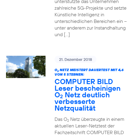
unterstützte das Unternehmen
zahlreiche 5G-Projekte und setzte
Künstliche Intelligenz in
unterschiedlichen Bereichen ein –
unter anderem zur Instandhaltung
und […]
21. Dezember 2018
O
NETZ MEISTERT DAUERTEST MIT 4,6
2
VON 5 STERNEN:
COMPUTER BILD
Leser bescheinigen
O
Netz deutlich
2
verbesserte
Netzqualität
Das O
Netz überzeugte in einem
2
aktuellen Leser-Netztest der
Fachzeitschrift COMPUTER BILD