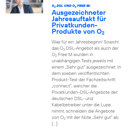
O
DSL UND O
FREE M:
2
2
Ausgezeichneter
Jahresauftakt für
Privatkunden-
Produkte von O
2
Was für ein Jahresbeginn! Sowohl
das O
DSL-Angebot als auch der
2
O
Free M wurden in
2
unabhängigen Tests jeweils mit
einem „Sehr gut“ ausgezeichnet. In
dem soeben veröffentlichten
Produkt-Test der Fachzeitschrift
„connect“, welcher die
Privatkunden-DSL-Angebote der
deutschen DSL- und
Kabelbetreiber unter die Lupe
nimmt, schneiden die Angebote
von O
mit der Note „Sehr gut“ ab.
2
[…]