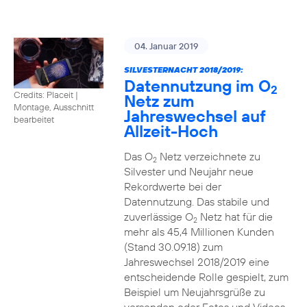
04. Januar 2019
SILVESTERNACHT 2018/2019:
Datennutzung im O
2
Credits: Placeit
|
Netz zum
Montage, Ausschnitt
Jahreswechsel auf
bearbeitet
Allzeit-Hoch
Das O
Netz verzeichnete zu
2
Silvester und Neujahr neue
Rekordwerte bei der
Datennutzung. Das stabile und
zuverlässige O
Netz hat für die
2
mehr als 45,4 Millionen Kunden
(Stand 30.09.18) zum
Jahreswechsel 2018/2019 eine
entscheidende Rolle gespielt, zum
Beispiel um Neujahrsgrüße zu