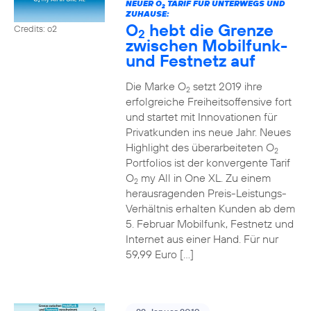
NEUER O
TARIF FÜR UNTERWEGS UND
2
ZUHAUSE:
O
hebt die Grenze
Credits: o2
2
zwischen Mobilfunk-
und Festnetz auf
Die Marke O
setzt 2019 ihre
2
erfolgreiche Freiheitsoffensive fort
und startet mit Innovationen für
Privatkunden ins neue Jahr. Neues
Highlight des überarbeiteten O
2
Portfolios ist der konvergente Tarif
O
my All in One XL. Zu einem
2
herausragenden Preis-Leistungs-
Verhältnis erhalten Kunden ab dem
5. Februar Mobilfunk, Festnetz und
Internet aus einer Hand. Für nur
59,99 Euro […]