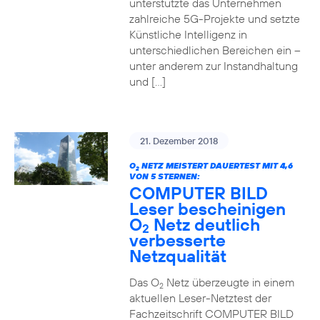
unterstützte das Unternehmen
zahlreiche 5G-Projekte und setzte
Künstliche Intelligenz in
unterschiedlichen Bereichen ein –
unter anderem zur Instandhaltung
und […]
21. Dezember 2018
O
NETZ MEISTERT DAUERTEST MIT 4,6
2
VON 5 STERNEN:
COMPUTER BILD
Leser bescheinigen
O
Netz deutlich
2
verbesserte
Netzqualität
Das O
Netz überzeugte in einem
2
aktuellen Leser-Netztest der
Fachzeitschrift COMPUTER BILD