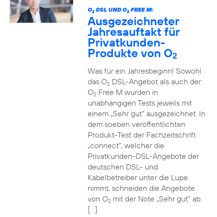
O
DSL UND O
FREE M:
2
2
Ausgezeichneter
Jahresauftakt für
Privatkunden-
Produkte von O
2
Was für ein Jahresbeginn! Sowohl
das O
DSL-Angebot als auch der
2
O
Free M wurden in
2
unabhängigen Tests jeweils mit
einem „Sehr gut“ ausgezeichnet. In
dem soeben veröffentlichten
Produkt-Test der Fachzeitschrift
„connect“, welcher die
Privatkunden-DSL-Angebote der
deutschen DSL- und
Kabelbetreiber unter die Lupe
nimmt, schneiden die Angebote
von O
mit der Note „Sehr gut“ ab.
2
[…]