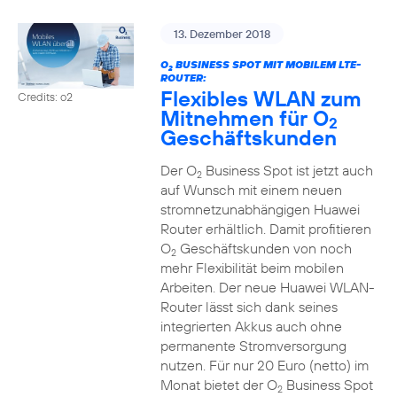
13. Dezember 2018
O
BUSINESS SPOT MIT MOBILEM LTE-
2
ROUTER:
Flexibles WLAN zum
Credits: o2
Mitnehmen für O
2
Geschäftskunden
Der O
Business Spot ist jetzt auch
2
auf Wunsch mit einem neuen
stromnetzunabhängigen Huawei
Router erhältlich. Damit profitieren
O
Geschäftskunden von noch
2
mehr Flexibilität beim mobilen
Arbeiten. Der neue Huawei WLAN-
Router lässt sich dank seines
integrierten Akkus auch ohne
permanente Stromversorgung
nutzen. Für nur 20 Euro (netto) im
Monat bietet der O
Business Spot
2