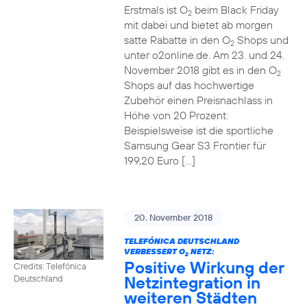
Erstmals ist O
beim Black Friday
2
mit dabei und bietet ab morgen
satte Rabatte in den O
Shops und
2
unter o2online.de. Am 23. und 24.
November 2018 gibt es in den O
2
Shops auf das hochwertige
Zubehör einen Preisnachlass in
Höhe von 20 Prozent:
Beispielsweise ist die sportliche
Samsung Gear S3 Frontier für
199,20 Euro […]
20. November 2018
TELEFÓNICA DEUTSCHLAND
VERBESSERT O
NETZ:
2
Positive Wirkung der
Credits: Telefónica
Netzintegration in
Deutschland
weiteren Städten