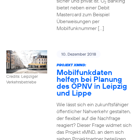
sicher und privat ist. O
Banking
2
bietet neben einer Debit
Mastercard zum Beispiel
Überweisungen per
Mobilfunknummer […]
10. Dezember 2018
PROJEKT XMND:
Mobilfunkdaten
Credits: Leipziger
helfen bei Planung
Verkehrsbetriebe
des ÖPNV in Leipzig
und Lippe
Wie lässt sich ein zukunftsfähiger
öffentlicher Nahverkehr gestalten,
der flexibel auf die Nachfrage
reagiert? Dieser Frage widmet sich
das Projekt xMND, an dem sich
sieben Projektpartner beteiligen.