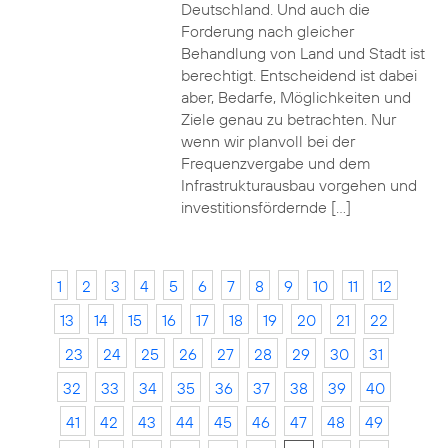
Deutschland. Und auch die
Forderung nach gleicher
Behandlung von Land und Stadt ist
berechtigt. Entscheidend ist dabei
aber, Bedarfe, Möglichkeiten und
Ziele genau zu betrachten. Nur
wenn wir planvoll bei der
Frequenzvergabe und dem
Infrastrukturausbau vorgehen und
investitionsfördernde […]
1
2
3
4
5
6
7
8
9
10
11
12
13
14
15
16
17
18
19
20
21
22
23
24
25
26
27
28
29
30
31
32
33
34
35
36
37
38
39
40
41
42
43
44
45
46
47
48
49