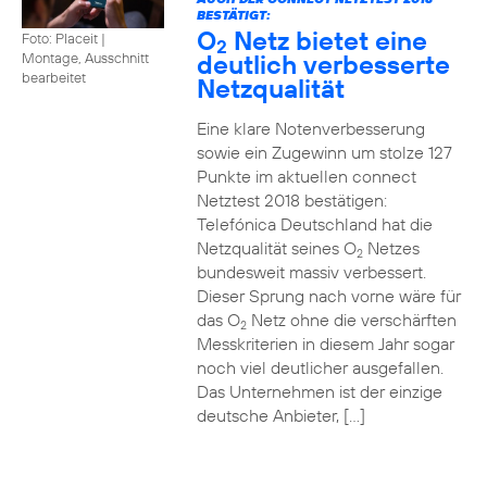
BESTÄTIGT:
O
Netz bietet eine
Foto: Placeit
|
2
deutlich verbesserte
Montage, Ausschnitt
bearbeitet
Netzqualität
Eine klare Notenverbesserung
sowie ein Zugewinn um stolze 127
Punkte im aktuellen connect
Netztest 2018 bestätigen:
Telefónica Deutschland hat die
Netzqualität seines O
Netzes
2
bundesweit massiv verbessert.
Dieser Sprung nach vorne wäre für
das O
Netz ohne die verschärften
2
Messkriterien in diesem Jahr sogar
noch viel deutlicher ausgefallen.
Das Unternehmen ist der einzige
deutsche Anbieter, […]