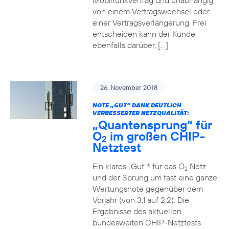
Mobilfunkvertrag und unabhängig
von einem Vertragswechsel oder
einer Vertragsverlängerung. Frei
entscheiden kann der Kunde
ebenfalls darüber, […]
26. November 2018
NOTE „GUT“ DANK DEUTLICH
VERBESSERTER NETZQUALITÄT:
„Quantensprung“ für
O
im großen CHIP-
2
Netztest
Ein klares „Gut“* für das O
Netz
2
und der Sprung um fast eine ganze
Wertungsnote gegenüber dem
Vorjahr (von 3,1 auf 2,2): Die
Ergebnisse des aktuellen
bundesweiten CHIP-Netztests