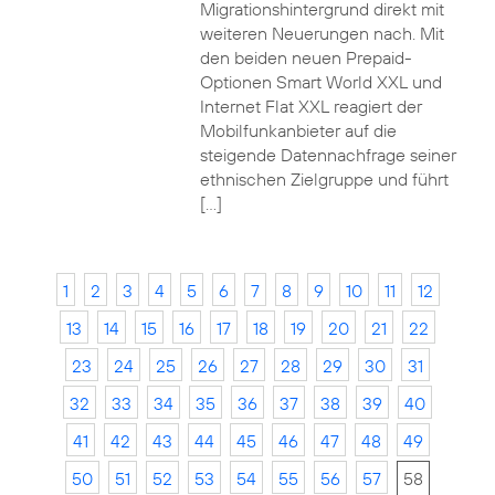
Migrationshintergrund direkt mit
weiteren Neuerungen nach. Mit
den beiden neuen Prepaid-
Optionen Smart World XXL und
Internet Flat XXL reagiert der
Mobilfunkanbieter auf die
steigende Datennachfrage seiner
ethnischen Zielgruppe und führt
[…]
1
2
3
4
5
6
7
8
9
10
11
12
13
14
15
16
17
18
19
20
21
22
23
24
25
26
27
28
29
30
31
32
33
34
35
36
37
38
39
40
41
42
43
44
45
46
47
48
49
50
51
52
53
54
55
56
57
58