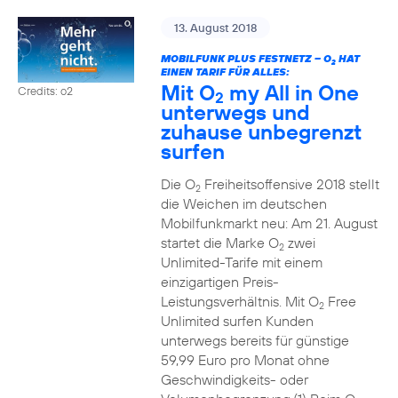
13. August 2018
MOBILFUNK PLUS FESTNETZ – O
HAT
2
EINEN TARIF FÜR ALLES:
Mit O
my All in One
Credits: o2
2
unterwegs und
zuhause unbegrenzt
surfen
Die O
Freiheitsoffensive 2018 stellt
2
die Weichen im deutschen
Mobilfunkmarkt neu: Am 21. August
startet die Marke O
zwei
2
Unlimited-Tarife mit einem
einzigartigen Preis-
Leistungsverhältnis. Mit O
Free
2
Unlimited surfen Kunden
unterwegs bereits für günstige
59,99 Euro pro Monat ohne
Geschwindigkeits- oder