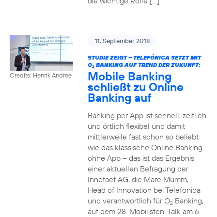
die wichtige Rolle […]
11. September 2018
STUDIE ZEIGT – TELEFÓNICA SETZT MIT
O
BANKING AUF TREND DER ZUKUNFT:
2
Mobile Banking
Credits: Henrik Andree
schließt zu Online
Banking auf
Banking per App ist schnell, zeitlich
und örtlich flexibel und damit
mittlerweile fast schon so beliebt
wie das klassische Online Banking
ohne App – das ist das Ergebnis
einer aktuellen Befragung der
Innofact AG, die Marc Mumm,
Head of Innovation bei Telefonica
und verantwortlich für O
Banking,
2
auf dem 28. Mobilisten-Talk am 6.