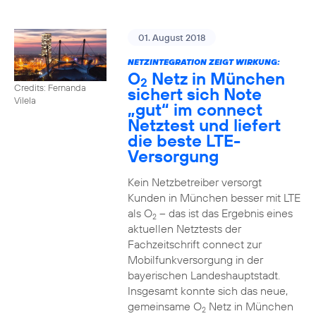
01. August 2018
NETZINTEGRATION ZEIGT WIRKUNG:
O
Netz in München
2
Credits: Fernanda
sichert sich Note
Vilela
„gut“ im connect
Netztest und liefert
die beste LTE-
Versorgung
Kein Netzbetreiber versorgt
Kunden in München besser mit LTE
als O
– das ist das Ergebnis eines
2
aktuellen Netztests der
Fachzeitschrift connect zur
Mobilfunkversorgung in der
bayerischen Landeshauptstadt.
Insgesamt konnte sich das neue,
gemeinsame O
Netz in München
2