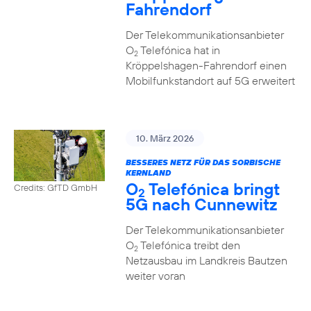
Fahrendorf
Der Telekommunikationsanbieter
O
Telefónica hat in
2
Kröppelshagen-Fahrendorf einen
Mobilfunkstandort auf 5G erweitert
10. März 2026
BESSERES NETZ FÜR DAS SORBISCHE
KERNLAND
O
Telefónica bringt
Credits: GfTD GmbH
2
5G nach Cunnewitz
Der Telekommunikationsanbieter
O
Telefónica treibt den
2
Netzausbau im Landkreis Bautzen
weiter voran