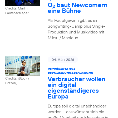
O
baut Newcomern
2
Credits: Marlin
eine Bühne
Lautenschläger
Als Hauptgewinn gibt es ein
Songwriting-Camp plus Single-
Produktion und Musikvideo mit
Miksu / Macloud
04. März 2026
REPRÄSENTATIVE
BEVÖLKERUNGSBEFRAGUNG
Verbraucher wollen
Credits: iStock /
ein digital
Drazen_
eigenständigeres
Europa
Europa soll digital unabhängiger
werden – das wünscht sich die
große Mehrheit der Menschen in