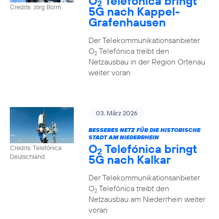
O
Telefónica bringt
2
Credits: Jörg Borm
5G nach Kappel-
Grafenhausen
Der Telekommunikationsanbieter
O
Telefónica treibt den
2
Netzausbau in der Region Ortenau
weiter voran
03. März 2026
BESSERES NETZ FÜR DIE HISTORISCHE
STADT AM NIEDERRHEIN
O
Telefónica bringt
Credits: Telefónica
2
5G nach Kalkar
Deutschland
Der Telekommunikationsanbieter
O
Telefónica treibt den
2
Netzausbau am Niederrhein weiter
voran