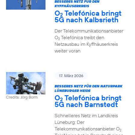
BESSERES NETZ FÜR DEN
KYFFHÄUSERKREIS
O
Telefónica bringt
2
5G nach Kalbsrieth
Der Telekommunikationsanbieter
O
Telefónica treibt den
2
Netzausbau im Kyffhäuserkreis
weiter voran
17. März 2026
BESSERES NETZ FÜR DEN NATURPARK
LÜNEBURGER HEIDE
O
Telefónica bringt
Credits: Jörg Borm
2
5G nach Barnstedt
Schnelleres Netz im Landkreis
Lüneburg: Der
Telekommunikationsanbieter O
2