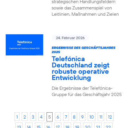
strategischen Handlungsfeldern
sowie das Zusammenspiel von
Leitlinien, Maßnahmen und Zielen
24. Februar 2026
ERGEBNISSE DES GESCHÄFTSJAHRES
2025
Telefónica
Deutschland zeigt
robuste operative
Entwicklung
Die Ergebnisse der Telefónica-
Gruppe für das Geschäftsjahr 2025
1
2
3
4
5
6
7
8
9
10
11
12
13
14
15
16
17
18
19
20
21
22