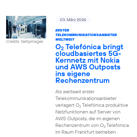
03. März 2026
ERSTER
TELEKOMMUNIKATIONSANBIETER
WELTWEIT
Credits: Gettyimages
O
Telefónica bringt
2
cloudbasiertes 5G-
Kernnetz mit Nokia
und AWS Outposts
ins eigene
Rechenzentrum
Als weltweit erster
Telekommunikationsanbieter
verlagert O
Telefónica produktive
2
Netzfunktionen auf Server von
AWS Outposts, die im eigenen
Rechenzentrum von O
Telefónica
2
im Raum Frankfurt betrieben