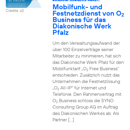
Mobilfunk- und
Credits: o2
Festnetzdienst von O
2
Business für das
Diakonische Werk
Pfalz
Um den Verwaltungsaufwand der
über 100 Einzelverträge seiner
Mitarbeiter zu minimieren, hat sich
das Diakonische Werk Pfalz für den
Mobilfunktarif „O
Free Business“
2
entschieden. Zusätzlich nutzt das
Unternehmen die Festnetzlösung
„O
All-IP“ für Internet und
2
Telefonie. Den Rahmenvertrag mit
O
Business schloss die SYNO
2
Consulting Group AG im Auftrag
des Diakonischen Werkes ab. Als
Partner […]