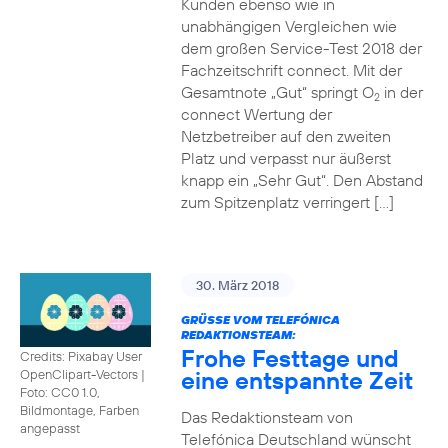
Kunden ebenso wie in
unabhängigen Vergleichen wie
dem großen Service-Test 2018 der
Fachzeitschrift connect. Mit der
Gesamtnote „Gut“ springt O
in der
2
connect Wertung der
Netzbetreiber auf den zweiten
Platz und verpasst nur äußerst
knapp ein „Sehr Gut“. Den Abstand
zum Spitzenplatz verringert […]
30. März 2018
GRÜSSE VOM TELEFÓNICA R
EDAKTIONSTEAM:
Frohe Festtage und
Credits: Pixabay User
eine entspannte Zeit
OpenClipart-Vectors
|
Foto: CC0 1.0,
Bildmontage, Farben
Das Redaktionsteam von
angepasst
Telefónica Deutschland wünscht