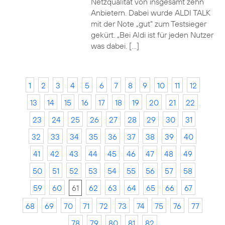
Netzqualität von insgesamt zehn
Anbietern. Dabei wurde ALDI TALK
mit der Note „gut“ zum Testsieger
gekürt. „Bei Aldi ist für jeden Nutzer
was dabei. […]
1
2
3
4
5
6
7
8
9
10
11
12
13
14
15
16
17
18
19
20
21
22
23
24
25
26
27
28
29
30
31
32
33
34
35
36
37
38
39
40
41
42
43
44
45
46
47
48
49
50
51
52
53
54
55
56
57
58
59
60
61
62
63
64
65
66
67
68
69
70
71
72
73
74
75
76
77
78
79
80
81
82