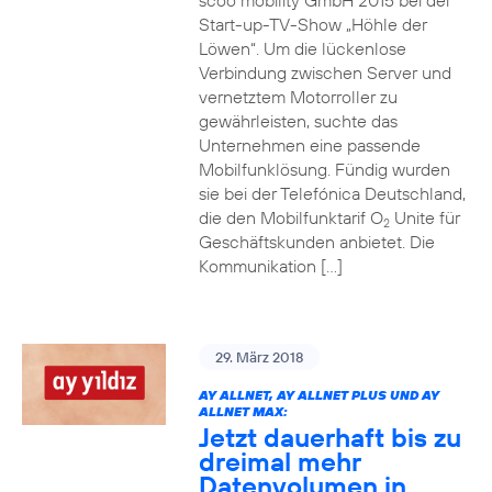
scoo mobility GmbH 2015 bei der
Start-up-TV-Show „Höhle der
Löwen“. Um die lückenlose
Verbindung zwischen Server und
vernetztem Motorroller zu
gewährleisten, suchte das
Unternehmen eine passende
Mobilfunklösung. Fündig wurden
sie bei der Telefónica Deutschland,
die den Mobilfunktarif O
Unite für
2
Geschäftskunden anbietet. Die
Kommunikation […]
29. März 2018
AY ALLNET, AY ALLNET PLUS UND AY
ALLNET MAX:
Jetzt dauerhaft bis zu
dreimal mehr
Datenvolumen in