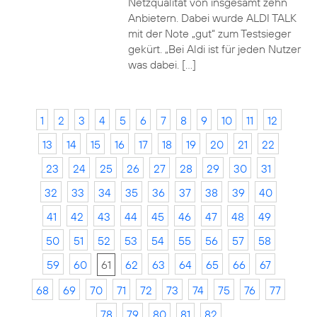
Netzqualität von insgesamt zehn
Anbietern. Dabei wurde ALDI TALK
mit der Note „gut“ zum Testsieger
gekürt. „Bei Aldi ist für jeden Nutzer
was dabei. […]
1
2
3
4
5
6
7
8
9
10
11
12
13
14
15
16
17
18
19
20
21
22
23
24
25
26
27
28
29
30
31
32
33
34
35
36
37
38
39
40
41
42
43
44
45
46
47
48
49
50
51
52
53
54
55
56
57
58
59
60
61
62
63
64
65
66
67
68
69
70
71
72
73
74
75
76
77
78
79
80
81
82