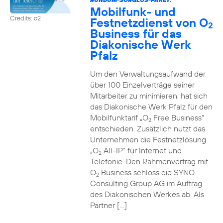
Mobilfunk- und
Credits: o2
Festnetzdienst von O
2
Business für das
Diakonische Werk
Pfalz
Um den Verwaltungsaufwand der
über 100 Einzelverträge seiner
Mitarbeiter zu minimieren, hat sich
das Diakonische Werk Pfalz für den
Mobilfunktarif „O
Free Business“
2
entschieden. Zusätzlich nutzt das
Unternehmen die Festnetzlösung
„O
All-IP“ für Internet und
2
Telefonie. Den Rahmenvertrag mit
O
Business schloss die SYNO
2
Consulting Group AG im Auftrag
des Diakonischen Werkes ab. Als
Partner […]