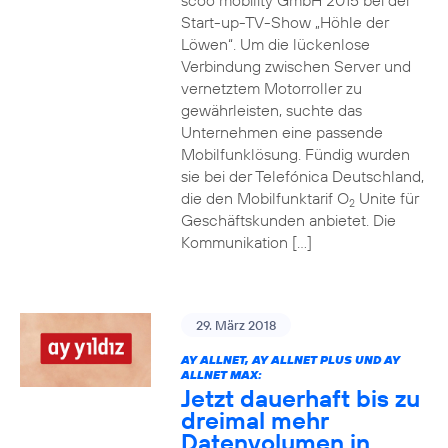
scoo mobility GmbH 2015 bei der
Start-up-TV-Show „Höhle der
Löwen“. Um die lückenlose
Verbindung zwischen Server und
vernetztem Motorroller zu
gewährleisten, suchte das
Unternehmen eine passende
Mobilfunklösung. Fündig wurden
sie bei der Telefónica Deutschland,
die den Mobilfunktarif O
Unite für
2
Geschäftskunden anbietet. Die
Kommunikation […]
29. März 2018
AY ALLNET, AY ALLNET PLUS UND AY
ALLNET MAX:
Jetzt dauerhaft bis zu
dreimal mehr
Datenvolumen in