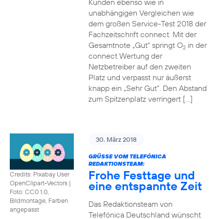
Kunden ebenso wie in
unabhängigen Vergleichen wie
dem großen Service-Test 2018 der
Fachzeitschrift connect. Mit der
Gesamtnote „Gut“ springt O
in der
2
connect Wertung der
Netzbetreiber auf den zweiten
Platz und verpasst nur äußerst
knapp ein „Sehr Gut“. Den Abstand
zum Spitzenplatz verringert […]
30. März 2018
GRÜSSE VOM TELEFÓNICA R
EDAKTIONSTEAM:
Frohe Festtage und
Credits: Pixabay User
eine entspannte Zeit
OpenClipart-Vectors
|
Foto: CC0 1.0,
Bildmontage, Farben
Das Redaktionsteam von
angepasst
Telefónica Deutschland wünscht