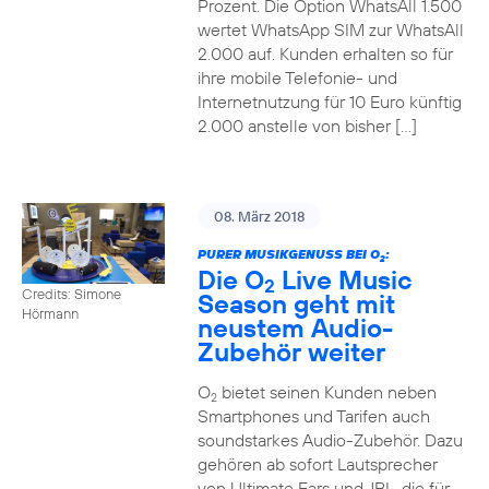
Prozent. Die Option WhatsAll 1.500
wertet WhatsApp SIM zur WhatsAll
2.000 auf. Kunden erhalten so für
ihre mobile Telefonie- und
Internetnutzung für 10 Euro künftig
2.000 anstelle von bisher […]
08. März 2018
PURER MUSIKGENUSS BEI O
:
2
Die O
Live Music
2
Credits: Simone
Season geht mit
Hörmann
neustem Audio-
Zubehör weiter
O
bietet seinen Kunden neben
2
Smartphones und Tarifen auch
soundstarkes Audio-Zubehör. Dazu
gehören ab sofort Lautsprecher
von Ultimate Ears und JBL, die für