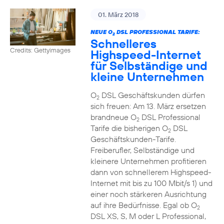
01. März 2018
NEUE O
DSL PROFESSIONAL TARIFE:
2
Schnelleres
Credits: Gettyimages
Highspeed-Internet
für Selbständige und
kleine Unternehmen
O
DSL Geschäftskunden dürfen
2
sich freuen: Am 13. März ersetzen
brandneue O
DSL Professional
2
Tarife die bisherigen O
DSL
2
Geschäftskunden-Tarife.
Freiberufler, Selbständige und
kleinere Unternehmen profitieren
dann von schnellerem Highspeed-
Internet mit bis zu 100 Mbit/s 1) und
einer noch stärkeren Ausrichtung
auf ihre Bedürfnisse. Egal ob O
2
DSL XS, S, M oder L Professional,