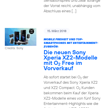
Sensationspreis und zwar solange
der Vorrat reicht, unabhängig vom
Abschluss eines […]
15. März 2018
MOBILE FREIHEIT UND TOP-
SMARTPHONES MIT ENTERTAINMENT-
ZUBEHÖR:
Credits: Sony
Die neuen Sony
Xperia XZ2-Modelle
mit O
Free im
2
Vorverkauf
Ab sofort startet bei O
der
2
Vorverkauf des Sony Xperia XZ2
und XZ2 Compact. O
Kunden
2
bekommen beim Kauf der Xperia
XZ2-Modelle eines von fünf Sony
Entertainment-Highlights wie die