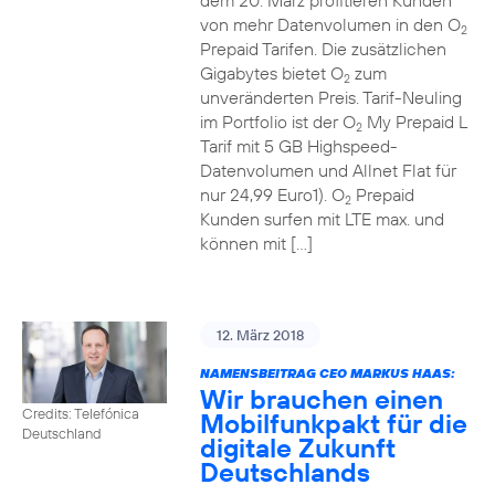
dem 20. März profitieren Kunden
von mehr Datenvolumen in den O
2
Prepaid Tarifen. Die zusätzlichen
Gigabytes bietet O
zum
2
unveränderten Preis. Tarif-Neuling
im Portfolio ist der O
My Prepaid L
2
Tarif mit 5 GB Highspeed-
Datenvolumen und Allnet Flat für
nur 24,99 Euro1). O
Prepaid
2
Kunden surfen mit LTE max. und
können mit […]
12. März 2018
NAMENSBEITRAG CEO MARKUS HAAS:
Wir brauchen einen
Credits: Telefónica
Mobilfunkpakt für die
Deutschland
digitale Zukunft
Deutschlands