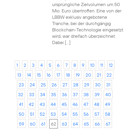
ursprüngliche Zielvolumen um 50
Mio. Euro übertroffen. Eine von der
LBBW exklusiv angebotene
Tranche, bei der durchgängig
Blockchain-Technologie eingesetzt
wird, war dreifach überzeichnet.
Dabei […]
1
2
3
4
5
6
7
8
9
10
11
12
13
14
15
16
17
18
19
20
21
22
23
24
25
26
27
28
29
30
31
32
33
34
35
36
37
38
39
40
41
42
43
44
45
46
47
48
49
50
51
52
53
54
55
56
57
58
59
60
61
62
63
64
65
66
67