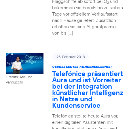
Flaggschiffe ab sofort bei O
und
2
bekommen sie bereits bis zu sieben
Tage vor offiziellem Verkaufsstart
nach Hause geliefert. Zusätzlich
erhalten sie eine Altgerätprämie
von bis […]
25. Februar 2018
VERBESSERTES KUNDENERLEBNIS:
Telefónica präsentiert
Credits: Arduino
Aura und ist Vorreiter
Vannucchi
bei der Integration
künstlicher Intelligenz
in Netze und
Kundenservice
Telefónica stellte heute Aura vor,
einen digitalen Assistenten mit
künstlicher Intelligenz. Aura wird