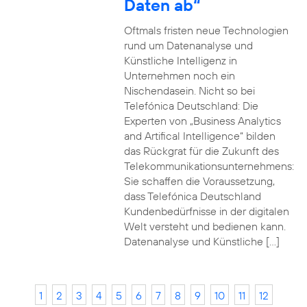
Daten ab“
Oftmals fristen neue Technologien
rund um Datenanalyse und
Künstliche Intelligenz in
Unternehmen noch ein
Nischendasein. Nicht so bei
Telefónica Deutschland: Die
Experten von „Business Analytics
and Artifical Intelligence“ bilden
das Rückgrat für die Zukunft des
Telekommunikationsunternehmens:
Sie schaffen die Voraussetzung,
dass Telefónica Deutschland
Kundenbedürfnisse in der digitalen
Welt versteht und bedienen kann.
Datenanalyse und Künstliche […]
1
2
3
4
5
6
7
8
9
10
11
12