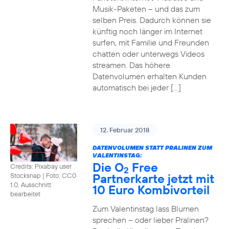
Musik-Paketen – und das zum
selben Preis. Dadurch können sie
künftig noch länger im Internet
surfen, mit Familie und Freunden
chatten oder unterwegs Videos
streamen. Das höhere
Datenvolumen erhalten Kunden
automatisch bei jeder […]
12. Februar 2018
DATENVOLUMEN STATT PRALINEN ZUM
VALENTINSTAG:
Die O
Free
Credits: Pixabay user
2
Partnerkarte jetzt mit
Stocksnap
|
Foto: CC0
1.0, Ausschnitt
10 Euro Kombivorteil
bearbeitet
Zum Valentinstag lass Blumen
sprechen – oder lieber Pralinen?