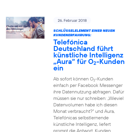
26. Februar 2018
SCHLÜSSELELEMENT EINER NEUEN
KUNDENERFAHRUNG:
Telefónica
Deutschland führt
künstliche Intelligenz
„Aura“ für O
-Kunden
2
ein
Ab sofort können O
-Kunden
2
einfach per Facebook Messenger
ihre Datennutzung abfragen. Dafür
müssen sie nur schreiben: „Wieviel
Datenvolumen habe ich diesen
Monat verbraucht?“ und Aura,
Telefónicas selbstlernende
künstliche Intelligenz, liefert
prompt die Antwort. Kunden