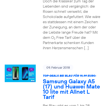
Doch die Klassiker zum Tag der
Liebenden sind vergänglich: die
Rosen schnell verwelkt, die
Schokolade aufgefuttert. Wie wäre
es stattdessen mit einem Zeichen
der Zuneigung, an dem der oder
die Liebste lange Freude hat? Mit
dem O
Free Tarif über die
2
Partnerkarte schenken Kunden
ihren Herzensmenschen […]
09. Februar 2018
TOP-DEALS BEI BLAU FÜR 19,99 EURO:
Samsung Galaxy A5
(17) und Huawei Mate
10 lite mit Allnet L
Tarif
Bei Blau gibt es vom 1. bis 28.