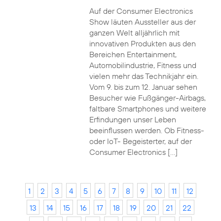
Auf der Consumer Electronics
Show läuten Aussteller aus der
ganzen Welt alljährlich mit
innovativen Produkten aus den
Bereichen Entertainment,
Automobilindustrie, Fitness und
vielen mehr das Technikjahr ein.
Vom 9. bis zum 12. Januar sehen
Besucher wie Fußgänger-Airbags,
faltbare Smartphones und weitere
Erfindungen unser Leben
beeinflussen werden. Ob Fitness-
oder IoT- Begeisterter, auf der
Consumer Electronics […]
1
2
3
4
5
6
7
8
9
10
11
12
13
14
15
16
17
18
19
20
21
22