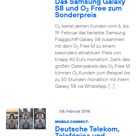
Das Samsung Galaxy
S8 und O
Free zum
2
Sonderpreis
O
bietet seinen Kunden vom 6. bis
2
19. Februar das beliebte Samsung
Flaggschiff Galaxy S8 zusammen
mit dem O
Free M zu einem
2
besonders attraktiven Preis von
knapp 40 Euro monatlich. Dank des
großen Datenpakets des O
Free M
2
können O
Kunden zum Beispiel bis
2
zu 30 Stunden monatlich mit ihrem
Galaxy S8 via WhatsApp, […]
08. Februar 2018
MOBILE CONNECT:
Deutsche Telekom,
Telefónica und