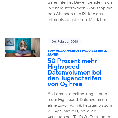
Safer Internet Day eingeladen, sich
in einem interaktiven Workshop mit
den Chancen und Risiken des
Internets zu befassen. Mit dabei: […]
06. Februar 2018
TOP-TARIFANGEBOTE FÜR ALLE BIS 27
JAHRE:
50 Prozent mehr
Highspeed-
Datenvolumen bei
den Jugendtarifen
von O
Free
2
Ab Februar erhalten junge Leute
mehr Highspeed-Datenvolumen
als je zuvor. Vom 8. Februar bis zum
23. April packt O
bei allen
2
Varianten des Tarifs O
Free Junge