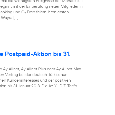
mal die wichtigsten Ereignisse der Monate Juli
ginnt mit der Einberufung neuer Mitglieder in
anking und O
Free feiern ihren ersten
2
r Wayra […]
e Postpaid-Aktion bis 31.
e Ay Allnet, Ay Allnet Plus oder Ay Allnet Max
en Vertrag bei der deutsch-türkischen
hen Kundeninteresses und der positiven
on bis 31. Januar 2018. Die AY YILDIZ-Tarife