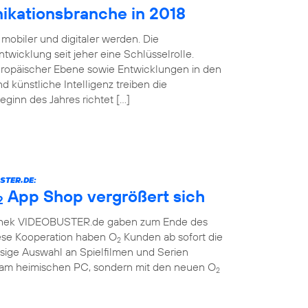
ikationsbranche in 2018
mobiler und digitaler werden. Die
twicklung seit jeher eine Schlüsselrolle.
uropäischer Ebene sowie Entwicklungen in den
d künstliche Intelligenz treiben die
Beginn des Jahres richtet […]
STER.DE:
App Shop vergrößert sich
2
othek VIDEOBUSTER.de gaben zum Ende des
ese Kooperation haben O
Kunden ab sofort die
2
sige Auswahl an Spielfilmen und Serien
r am heimischen PC, sondern mit den neuen O
2