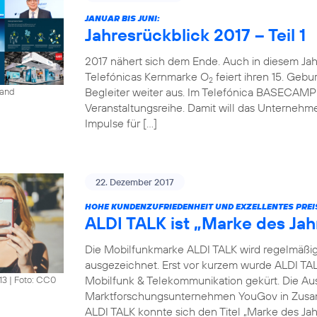
JANUAR BIS JUNI:
Jahresrückblick 2017 – Teil 1
2017 nähert sich dem Ende. Auch in diesem Jahr 
Telefónicas Kernmarke O
feiert ihren 15. Gebur
2
Begleiter weiter aus. Im Telefónica BASECAMP i
land
Veranstaltungsreihe. Damit will das Unterneh
Impulse für […]
22. Dezember 2017
HOHE KUNDENZUFRIEDENHEIT UND EXZELLENTES PREI
ALDI TALK ist „Marke des Jah
Die Mobilfunkmarke ALDI TALK wird regelmäßig fü
ausgezeichnet. Erst vor kurzem wurde ALDI TAL
Mobilfunk & Telekommunikation gekürt. Die Au
13
|
Foto: CC0
Marktforschungsunternehmen YouGov in Zusam
ALDI TALK konnte sich den Titel „Marke des Jah