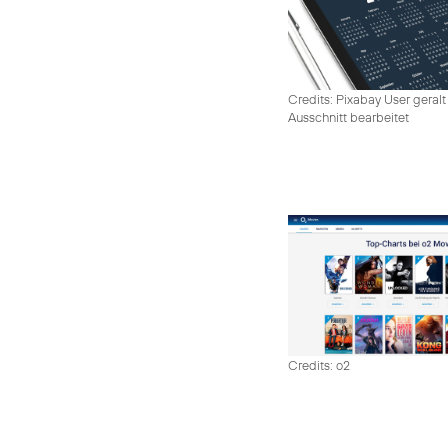
Credits: Pixabay User geralt
Ausschnitt bearbeitet
Credits: o2