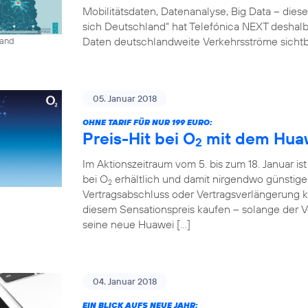
Mobilitätsdaten, Datenanalyse, Big Data – diese
sich Deutschland“ hat Telefónica NEXT deshalb 
Daten deutschlandweite Verkehrsströme sichtb
land
05. Januar 2018
OHNE TARIF FÜR NUR 199 EURO:
Preis-Hit bei O
mit dem Huaw
2
Im Aktionszeitraum vom 5. bis zum 18. Januar is
bei O
erhältlich und damit nirgendwo günstig
2
Vertragsabschluss oder Vertragsverlängerung
diesem Sensationspreis kaufen – solange der Vor
seine neue Huawei […]
04. Januar 2018
EIN BLICK AUFS NEUE JAHR: