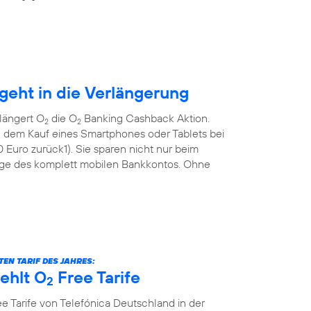
eht in die Verlängerung
längert O
die O
Banking Cashback Aktion.
2
2
 dem Kauf eines Smartphones oder Tablets bei
Euro zurück1). Sie sparen nicht nur beim
ge des komplett mobilen Bankkontos. Ohne
EN TARIF DES JAHRES:
ehlt O
Free Tarife
2
e Tarife von Telefónica Deutschland in der