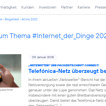
haltigkeit
Kunden
Investoren
Partner
Karriere
Presse
ws
Blogartikel
Archiv 2023
 zum Thema #Internet_der_Dinge 20
09. Januar 2018
„NETZWETTER“ DER FACHZEITSCHRIFT CONNECT:
Telefónica-Netz überzeugt 
In ihrem aktuellen „Netzwetter“-Bericht hat di
Netzversorgung sowie die real erreichbaren Ge
genauer unter die Lupe genommen. Das Netz v
usschnitt
insbesondere mit einer guten Breitbandversorg
überzeugen. Damit bietet das Telefónica-Netz e
das „Netzwetter“ […]