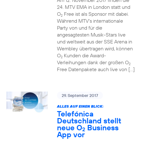
Am 12. November 2017 finden die
24. MTV EMA in London statt und
O
Free ist als Sponsor mit dabei.
2
Während MTV’s internationale
Party von und für die
angesagtesten Musik-Stars live
und weltweit aus der SSE Arena in
Wembley übertragen wird, können
O
Kunden die Award-
2
Verleihungen dank der großen O
2
Free Datenpakete auch live von […]
29. September 2017
ALLES AUF EINEN BLICK:
Telefónica
Deutschland stellt
neue O
Business
2
App vor