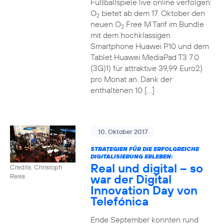
Fußballspiele live online verfolgen:
O
bietet ab dem 17. Oktober den
2
neuen O
Free M Tarif im Bundle
2
mit dem hochklassigen
Smartphone Huawei P10 und dem
Tablet Huawei MediaPad T3 7.0
(3G)1) für attraktive 39,99 Euro2)
pro Monat an. Dank der
enthaltenen 10 […]
10. Oktober 2017
STRATEGIEN FÜR DIE ERFOLGREICHE
DIGITALISIERUNG ERLEBEN:
Real und digital – so
Credits: Christoph
war der Digital
Reiss
Innovation Day von
Telefónica
Ende September konnten rund