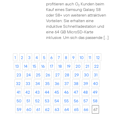
profitieren auch O
Kunden beim
2
Kauf eines Samsung Galaxy S8
oder S8+ von weiteren attraktiven
Vorteilen: Sie erhalten eine
induktive Schnellladestation und
eine 64 GB MicroSD-Karte
inklusive. Um sich das passende […]
1
2
3
4
5
6
7
8
9
10
11
12
13
14
15
16
17
18
19
20
21
22
23
24
25
26
27
28
29
30
31
32
33
34
35
36
37
38
39
40
41
42
43
44
45
46
47
48
49
50
51
52
53
54
55
56
57
58
59
60
61
62
63
64
65
66
67