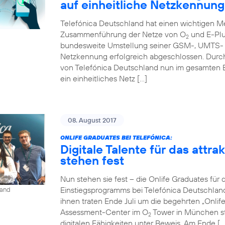
auf einheitliche Netzkennung
Telefónica Deutschland hat einen wichtigen Me
Zusammenführung der Netze von O
und E-Plu
2
bundesweite Umstellung seiner GSM-, UMTS- u
Netzkennung erfolgreich abgeschlossen. Durc
von Telefónica Deutschland nun im gesamten 
ein einheitliches Netz […]
08. August 2017
ONLIFE GRADUATES BEI TELEFÓNICA:
Digitale Talente für das attr
stehen fest
Nun stehen sie fest – die Onlife Graduates für 
Einstiegsprogramms bei Telefónica Deutschlan
land
ihnen traten Ende Juli um die begehrten „Onli
Assessment-Center im O
Tower in München st
2
digitalen Fähigkeiten unter Beweis. Am Ende […