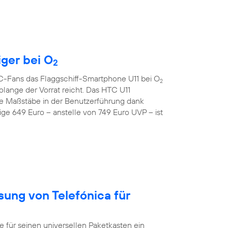
iger bei O
2
TC-Fans das Flaggschiff-Smartphone U11 bei O
2
lange der Vorrat reicht. Das HTC U11
e Maßstäbe in der Benutzerführung dank
ge 649 Euro – anstelle von 749 Euro UVP – ist
sung von Telefónica für
ür seinen universellen Paketkasten ein