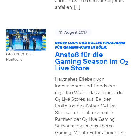
auch, dass immer mehr Altgeräte
anfallen. […]
11. August 2017
NEUER LOOK UND VOLLES PROGRAMM
FÜR GAMING-FANS IN KÖLN:
Anstoß für die
Credits: Roland
Gaming Season im O
Hentschel
2
Live Store
Hautnahes Erleben von
Innovationen und Trends der
digitalen Welt – das zeichnet die
O
Live Stores aus. Bei der
2
Eröffnung des Kölner O
Live
2
Stores dreht sich diesmal im
Rahmen der O
Live Gaming
2
Season alles um das Thema
Gaming. Mobile Entertainment ist