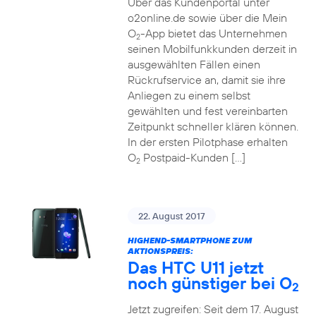
Über das Kundenportal unter
o2online.de sowie über die Mein
O
-App bietet das Unternehmen
2
seinen Mobilfunkkunden derzeit in
ausgewählten Fällen einen
Rückrufservice an, damit sie ihre
Anliegen zu einem selbst
gewählten und fest vereinbarten
Zeitpunkt schneller klären können.
In der ersten Pilotphase erhalten
O
Postpaid-Kunden […]
2
22. August 2017
HIGHEND-SMARTPHONE ZUM
AKTIONSPREIS:
Das HTC U11 jetzt
noch günstiger bei O
2
Jetzt zugreifen: Seit dem 17. August