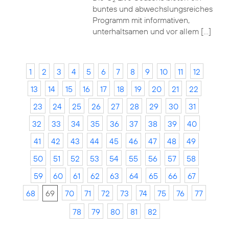
2
buntes und abwechslungsreiches
Programm mit informativen,
unterhaltsamen und vor allem […]
1
2
3
4
5
6
7
8
9
10
11
12
13
14
15
16
17
18
19
20
21
22
23
24
25
26
27
28
29
30
31
32
33
34
35
36
37
38
39
40
41
42
43
44
45
46
47
48
49
50
51
52
53
54
55
56
57
58
59
60
61
62
63
64
65
66
67
68
69
70
71
72
73
74
75
76
77
78
79
80
81
82