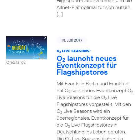
Highspeed-Datenvolumen und die
Allnet-Flat optimal für sich nutzen.
[…]
14. Juli 2017
O
LIVE SEASONS:
2
O
launcht neues
2
Credits: o2
Eventkonzept für
Flagshipstores
Mit Events in Berlin und Frankfurt
hat O
sein neues Eventkonzept O
2
2
Live Seasons für die O
Live
2
Flagshipstores vorgestellt. Mit den
O
Live Seasons wird ein
2
überregionales, Eventkonzept für
die O
Live Flagshipstores in
2
Deutschland ins Leben gerufen.
Die O
Live Seasons bieten ein