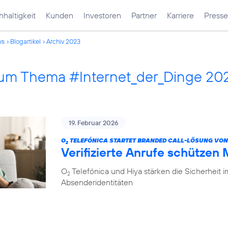
haltigkeit
Kunden
Investoren
Partner
Karriere
Presse
ws
Blogartikel
Archiv 2023
 zum Thema #Internet_der_Dinge 20
19. Februar 2026
O
TELEFÓNICA STARTET BRANDED CALL-LÖSUNG VON
2
Verifizierte Anrufe schützen
O
Telefónica und Hiya stärken die Sicherheit 
2
Absenderidentitäten