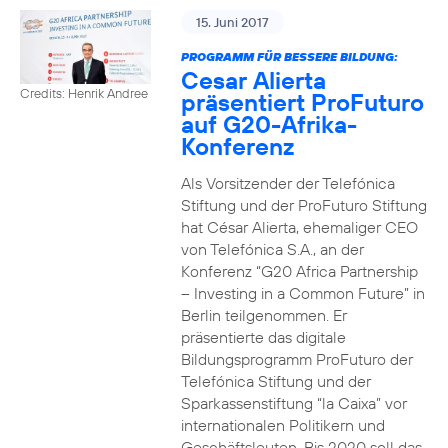
15. Juni 2017
PROGRAMM FÜR BESSERE BILDUNG:
Cesar Alierta
Credits: Henrik Andree
präsentiert ProFuturo
auf G20-Afrika-
Konferenz
Als Vorsitzender der Telefónica
Stiftung und der ProFuturo Stiftung
hat César Alierta, ehemaliger CEO
von Telefónica S.A., an der
Konferenz “G20 Africa Partnership
– Investing in a Common Future” in
Berlin teilgenommen. Er
präsentierte das digitale
Bildungsprogramm ProFuturo der
Telefónica Stiftung und der
Sparkassenstiftung “la Caixa” vor
internationalen Politikern und
Geschäftsleuten. Bis 2020 soll das