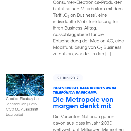
Consumer-Electronics-Produkten,
bietet seinen Mitarbeitern mit dem
Tarif „O
on Business“, eine
2
individuelle Mobilfunklösung für
ihren Business-Alltag.
Ausschlaggebend für die
Entscheidung der Medion AG, eine
Mobilfunklösung von O
Business
2
zu nutzen, war das in den […]
21. Juni 2017
TAGESSPIEGEL DATA DEBATES
#6
IM
TELEFÓNICA BASECAMP:
Die Metropole von
Credits: Pixabay User
morgen denkt mit
JohnsonGoh
|
Foto:
CC0 1.0, Ausschnitt
bearbeitet
Die Vereinten Nationen gehen
davon aus, dass im Jahr 2030
weltweit fünf Milliarden Menschen