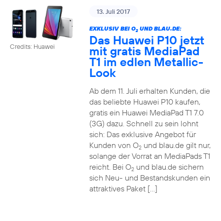
13. Juli 2017
EXKLUSIV BEI O
UND BLAU.DE:
2
Das Huawei P10 jetzt
Credits: Huawei
mit gratis MediaPad
T1 im edlen Metallic-
Look
Ab dem 11. Juli erhalten Kunden, die
das beliebte Huawei P10 kaufen,
gratis ein Huawei MediaPad T1 7.0
(3G) dazu. Schnell zu sein lohnt
sich: Das exklusive Angebot für
Kunden von O
und blau.de gilt nur,
2
solange der Vorrat an MediaPads T1
reicht. Bei O
und blau.de sichern
2
sich Neu- und Bestandskunden ein
attraktives Paket […]