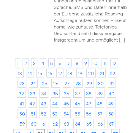
Kunden ihren nationalen Tarif für
Sprache, SMS und Daten innerhalb
der EU ohne zusätzliche Roaming-
Aufschläge nutzen können – like at
home, wie zuhause. Telefónica
Deutschland setzt diese Vorgabe
fristgerecht um und ermöglicht […]
1
2
3
4
5
6
7
8
9
10
11
12
13
14
15
16
17
18
19
20
21
22
23
24
25
26
27
28
29
30
31
32
33
34
35
36
37
38
39
40
41
42
43
44
45
46
47
48
49
50
51
52
53
54
55
56
57
58
59
60
61
62
63
64
65
66
67