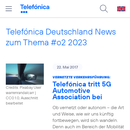
Telefónica Deutschland News
zum Thema #o2 2023
22. Mai 2017
VERNETZTE VERKEHRSFÜHRUNG:
Telefónica tritt 5G
Credits: Pixabay User
Automotive
warrenrandalcarr
|
Association bei
CC0 1.0, Ausschnitt
bearbeitet
Ob vernetzt oder autonom – die Art
und Weise, wie wir uns künftig
fortbewegen, wird sich wandeln.
Denn auch im Bereich der Mobilität