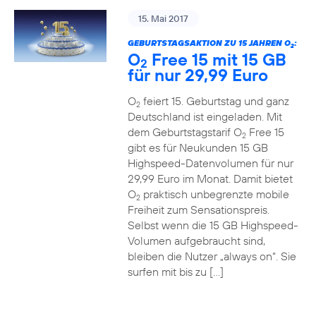
15. Mai 2017
GEBURTSTAGSAKTION ZU 15 JAHREN O
:
2
O
Free 15 mit 15 GB
2
für nur 29,99 Euro
O
feiert 15. Geburtstag und ganz
2
Deutschland ist eingeladen. Mit
dem Geburtstagstarif O
Free 15
2
gibt es für Neukunden 15 GB
Highspeed-Datenvolumen für nur
29,99 Euro im Monat. Damit bietet
O
praktisch unbegrenzte mobile
2
Freiheit zum Sensationspreis.
Selbst wenn die 15 GB Highspeed-
Volumen aufgebraucht sind,
bleiben die Nutzer „always on“. Sie
surfen mit bis zu […]