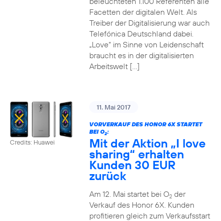
beleuchteten 1.100 Referenten alle
Facetten der digitalen Welt. Als
Treiber der Digitalisierung war auch
Telefónica Deutschland dabei.
„Love“ im Sinne von Leidenschaft
braucht es in der digitalisierten
Arbeitswelt […]
11. Mai 2017
VORVERKAUF DES HONOR 6X STARTET
BEI O
:
2
Mit der Aktion „I love
Credits: Huawei
sharing“ erhalten
Kunden 30 EUR
zurück
Am 12. Mai startet bei O
der
2
Verkauf des Honor 6X. Kunden
profitieren gleich zum Verkaufsstart