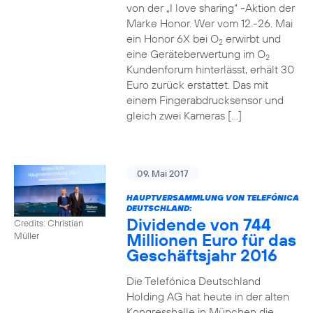
von der „I love sharing“ -Aktion der
Marke Honor. Wer vom 12.-26. Mai
ein Honor 6X bei O
erwirbt und
2
eine Geräteberwertung im O
2
Kundenforum hinterlässt, erhält 30
Euro zurück erstattet. Das mit
einem Fingerabdrucksensor und
gleich zwei Kameras […]
09. Mai 2017
HAUPTVERSAMMLUNG VON TELEFÓNICA
DEUTSCHLAND:
Dividende von 744
Credits: Christian
Millionen Euro für das
Müller
Geschäftsjahr 2016
Die Telefónica Deutschland
Holding AG hat heute in der alten
Kongresshalle in München die