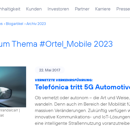
haltigkeit
Kunden
Investoren
Partner
Karriere
Presse
ws
Blogartikel
Archiv 2023
 zum Thema #Ortel_Mobile 2023
22. Mai 2017
VERNETZTE VERKEHRSFÜHRUNG:
Telefónica tritt 5G Automotiv
Ob vernetzt oder autonom – die Art und Weise, 
wandeln. Denn auch im Bereich der Mobilität füh
massiven Veränderungen. Zukünftig verfügen w
nrandalcarr
|
tet
innovative Kommunikations- und IoT-Lösungen
eine intelligente Straßennutzung voranzutreibe