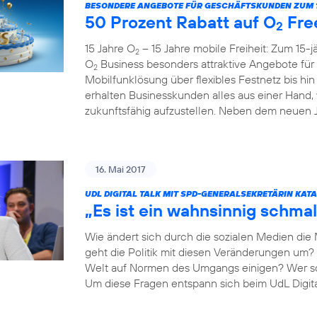
BESONDERE ANGEBOTE FÜR GESCHÄFTSKUNDEN ZUM 1
50 Prozent Rabatt auf O
Fre
2
15 Jahre O
– 15 Jahre mobile Freiheit: Zum 15-
2
O
Business besonders attraktive Angebote fü
2
Mobilfunklösung über flexibles Festnetz bis hi
erhalten Businesskunden alles aus einer Hand,
zukunftsfähig aufzustellen. Neben dem neuen Ju
16. Mai 2017
UDL DIGITAL TALK MIT SPD-GENERALSEKRETÄRIN KAT
„Es ist ein wahnsinnig schmal
Wie ändert sich durch die sozialen Medien die
geht die Politik mit diesen Veränderungen um? 
Welt auf Normen des Umgangs einigen? Wer so
Um diese Fragen entspann sich beim UdL Digit