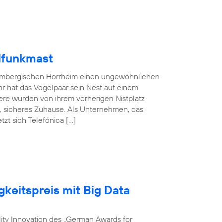
lfunkmast
embergischen Horrheim einen ungewöhnlichen
hr hat das Vogelpaar sein Nest auf einem
ere wurden von ihrem vorherigen Nistplatz
s, sicheres Zuhause. Als Unternehmen, das
zt sich Telefónica […]
gkeitspreis mit Big Data
ility Innovation des „German Awards for