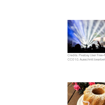
Credits: Pixabay User Free-
CC0 1.0, Ausschnitt bearbei