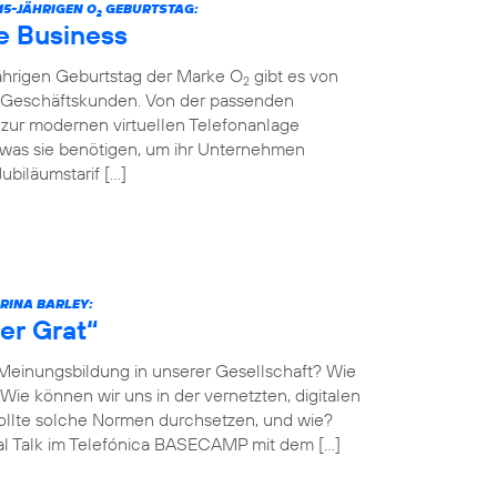
5-JÄHRIGEN O
GEBURTSTAG:
2
e Business
jährigen Geburtstag der Marke O
gibt es von
2
r Geschäftskunden. Von der passenden
n zur modernen virtuellen Telefonanlage
 was sie benötigen, um ihr Unternehmen
biläumstarif […]
ARINA BARLEY:
er Grat“
 Meinungsbildung in unserer Gesellschaft? Wie
Wie können wir uns in der vernetzten, digitalen
llte solche Normen durchsetzen, und wie?
al Talk im Telefónica BASECAMP mit dem […]