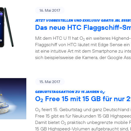
16. Mai 2017
JETZT VORBESTELLEN UND EXKLUSIV GRATIS JBL E55
Das neue HTC Flaggschiff-Sm
Mit dem HTC U 11 hat O
ein weiteres Highend
2
Flaggschiff von HTC läutet mit Edge Sense ein 
ist eine intuitive Art mit dem Smartphone zu in
sich beispielsweise die Kamera, der Google Assi
15. Mai 2017
GEBURTSTAGSAKTION ZU 15 JAHREN O
:
2
O
Free 15 mit 15 GB für nur 
2
O
feiert 15. Geburtstag und ganz Deutschland 
2
Free 15 gibt es für Neukunden 15 GB Highspee
Damit bietet O
praktisch unbegrenzte mobile F
2
15 GB Highspeed-Volumen aufgebraucht sind, bl