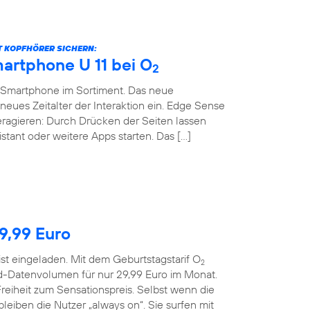
BT KOPFHÖRER SICHERN:
artphone U 11 bei O
2
-Smartphone im Sortiment. Das neue
neues Zeitalter der Interaktion ein. Edge Sense
teragieren: Durch Drücken der Seiten lassen
stant oder weitere Apps starten. Das […]
29,99 Euro
ist eingeladen. Mit dem Geburtstagstarif O
2
d-Datenvolumen für nur 29,99 Euro im Monat.
reiheit zum Sensationspreis. Selbst wenn die
eiben die Nutzer „always on“. Sie surfen mit