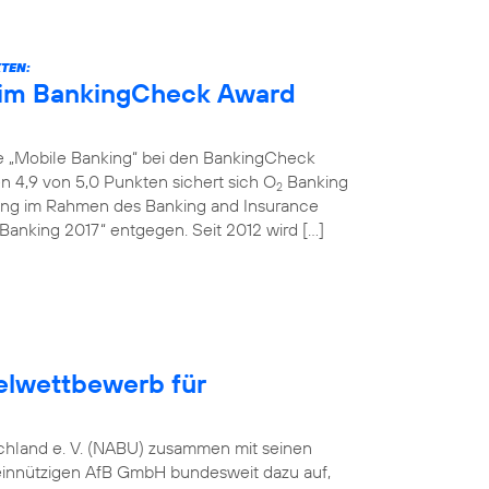
KTEN:
eim BankingCheck Award
ie „Mobile Banking“ bei den BankingCheck
 4,9 von 5,0 Punkten sichert sich O
Banking
2
ihung im Rahmen des Banking and Insurance
Banking 2017“ entgegen. Seit 2012 wird […]
elwettbewerb für
tschland e. V. (NABU) zusammen mit seinen
einnützigen AfB GmbH bundesweit dazu auf,