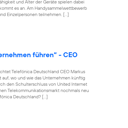
igkeit und Alter der Geräte spielen dabei
hmer kommt es an. Am Handysammelwettbewerb
nd Einzelpersonen teilnehmen. […]
ternehmen führen“ - CEO
euchtet Telefónica Deutschland CEO Markus
 auf, wo und wie das Unternehmen künftig
rch den Schulterschluss von United Internet
schen Telekommunikationsmarkt nochmals neu
fónica Deutschland? […]