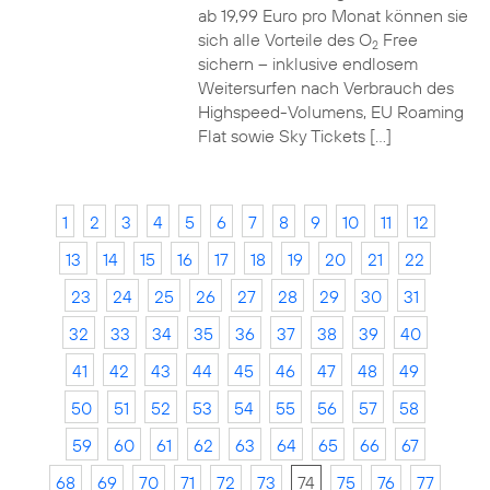
ab 19,99 Euro pro Monat können sie
sich alle Vorteile des O
Free
2
sichern – inklusive endlosem
Weitersurfen nach Verbrauch des
Highspeed-Volumens, EU Roaming
Flat sowie Sky Tickets […]
1
2
3
4
5
6
7
8
9
10
11
12
13
14
15
16
17
18
19
20
21
22
23
24
25
26
27
28
29
30
31
32
33
34
35
36
37
38
39
40
41
42
43
44
45
46
47
48
49
50
51
52
53
54
55
56
57
58
59
60
61
62
63
64
65
66
67
68
69
70
71
72
73
74
75
76
77