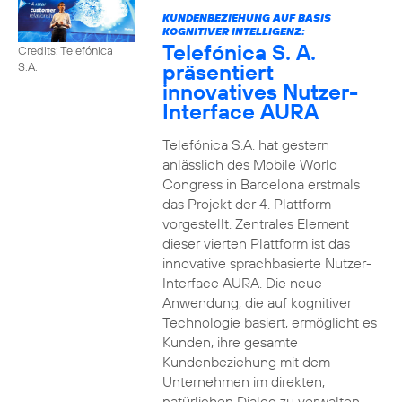
KUNDENBEZIEHUNG AUF BASIS
KOGNITIVER INTELLIGENZ:
Telefónica S. A.
Credits: Telefónica
präsentiert
S.A.
innovatives Nutzer-
Interface AURA
Telefónica S.A. hat gestern
anlässlich des Mobile World
Congress in Barcelona erstmals
das Projekt der 4. Plattform
vorgestellt. Zentrales Element
dieser vierten Plattform ist das
innovative sprachbasierte Nutzer-
Interface AURA. Die neue
Anwendung, die auf kognitiver
Technologie basiert, ermöglicht es
Kunden, ihre gesamte
Kundenbeziehung mit dem
Unternehmen im direkten,
natürlichen Dialog zu verwalten.