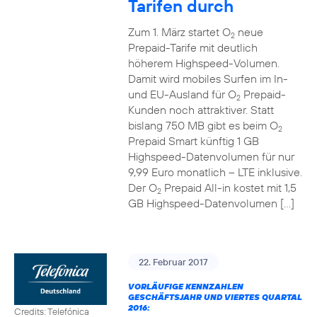
Tarifen durch
Zum 1. März startet O
neue
2
Prepaid-Tarife mit deutlich
höherem Highspeed-Volumen.
Damit wird mobiles Surfen im In-
und EU-Ausland für O
Prepaid-
2
Kunden noch attraktiver. Statt
bislang 750 MB gibt es beim O
2
Prepaid Smart künftig 1 GB
Highspeed-Datenvolumen für nur
9,99 Euro monatlich – LTE inklusive.
Der O
Prepaid All-in kostet mit 1,5
2
GB Highspeed-Datenvolumen […]
22. Februar 2017
VORLÄUFIGE KENNZAHLEN
GESCHÄFTSJAHR UND VIERTES QUARTAL
2016:
Credits: Telefónica