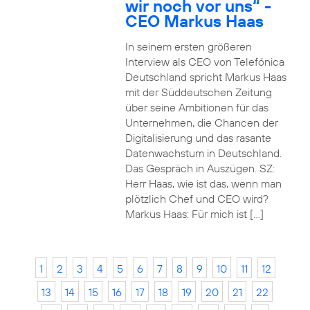
wir noch vor uns“ -
CEO Markus Haas
In seinem ersten größeren
Interview als CEO von Telefónica
Deutschland spricht Markus Haas
mit der Süddeutschen Zeitung
über seine Ambitionen für das
Unternehmen, die Chancen der
Digitalisierung und das rasante
Datenwachstum in Deutschland.
Das Gespräch in Auszügen. SZ:
Herr Haas, wie ist das, wenn man
plötzlich Chef und CEO wird?
Markus Haas: Für mich ist […]
1
2
3
4
5
6
7
8
9
10
11
12
13
14
15
16
17
18
19
20
21
22