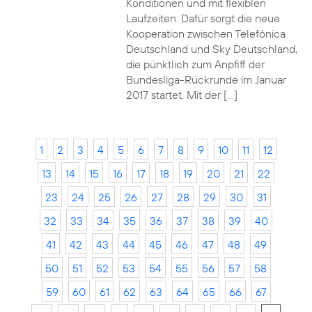
Konditionen und mit flexiblen
Laufzeiten. Dafür sorgt die neue
Kooperation zwischen Telefónica
Deutschland und Sky Deutschland,
die pünktlich zum Anpfiff der
Bundesliga-Rückrunde im Januar
2017 startet. Mit der […]
1
2
3
4
5
6
7
8
9
10
11
12
13
14
15
16
17
18
19
20
21
22
23
24
25
26
27
28
29
30
31
32
33
34
35
36
37
38
39
40
41
42
43
44
45
46
47
48
49
50
51
52
53
54
55
56
57
58
59
60
61
62
63
64
65
66
67