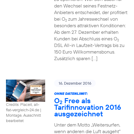
den Wechsel seines Festnetz-
Anbieters entscheidet, der profitiert
bei O
zum Jahreswechsel von
2
besonders attraktiven Konditionen:
Ab dem 27. Dezember erhalten
Kunden bei Abschluss eines O
2
DSL All-in Laufzeit-Vertrags bis zu
150 Euro Willkommensbonus.
Zusätzlich sparen […]
16. Dezember 2016
OHNE DATENLIMIT:
O
Free als
2
Credits: Placeit, all-
Tarifinnovation 2016
flat-vergleich-24.de
|
ausgezeichnet
Montage, Ausschnitt
bearbeitet
Unter dem Motto „Weitersurfen,
wenn anderen die Luft ausgeht“