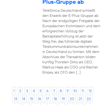
Plus-Gruppe ab
Telefónica Deutschland schließt
den Erwerb der E-Plus-Gruppe ab.
Nach der endgültigen Freigabe der
Europäischen Kommission und dem
erfolgreichen Vollzug der
Barkapitalerhöhung ist jetzt der
Weg frei, das führende digitale
Telekommunikationsunternehmen
in Deutschland zu formen. Mit dem
Abschluss der Transaktion bilden
künftig Thorsten Dirks als CEO,
Markus Haas als COO und Rachel
Empey als CFO den […]
1
2
3
4
5
6
7
8
9
10
11
12
13
14
15
16
17
18
19
20
21
22