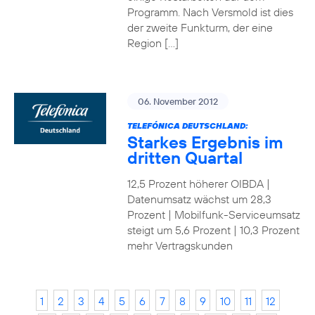
Programm. Nach Versmold ist dies
der zweite Funkturm, der eine
Region […]
06. November 2012
TELEFÓNICA DEUTSCHLAND:
Starkes Ergebnis im
dritten Quartal
12,5 Prozent höherer OIBDA |
Datenumsatz wächst um 28,3
Prozent | Mobilfunk-Serviceumsatz
steigt um 5,6 Prozent | 10,3 Prozent
mehr Vertragskunden
1
2
3
4
5
6
7
8
9
10
11
12