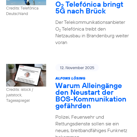
O
Telefónica bringt
2
Credits: Telefónica
5G nach Brück
Deutschland
Der Telekommunikationsanbieter
O
Telefónica treibt den
2
Netzausbau in Brandenburg weiter
voran
12. November 2025
ALFONS LÖSING
Warum Alleingänge
Credits: istock /
den Neustart der
juststock,
BOS-Kommunikation
Tagesspiegel
gefährden
Polizei, Feuerwehr und
Rettungsdienste sollen sie ein
neues, breitbandfähiges Funknetz