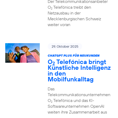
Der Telekommunikationsanbieter
O
Telefónica treibt den
2
Netzausbau in der
Mecklenburgischen Schweiz
weiter voran
29. Oktober 2025
CHATGPT PLUS FÜR NEUKUNDEN
O
Telefónica bringt
2
Künstliche Intelligenz
in den
Mobilfunkalltag
Das
Telekommunikationsunternehmen
O
Telefónica und das KI-
2
Softwareunternehmen OpenAI
weiten ihre Zusammenarbeit aus