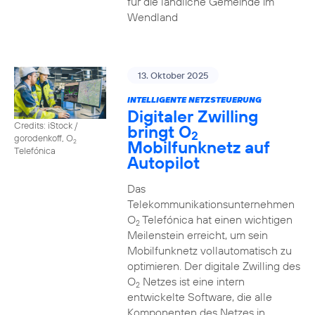
für die ländliche Gemeinde im
Wendland
13. Oktober 2025
INTELLIGENTE NETZSTEUERUNG
Digitaler Zwilling
Credits: iStock /
bringt O
2
gorodenkoff, O
Mobilfunknetz auf
2
Telefónica
Autopilot
Das
Telekommunikationsunternehmen
O
Telefónica hat einen wichtigen
2
Meilenstein erreicht, um sein
Mobilfunknetz vollautomatisch zu
optimieren. Der digitale Zwilling des
O
Netzes ist eine intern
2
entwickelte Software, die alle
Komponenten des Netzes in