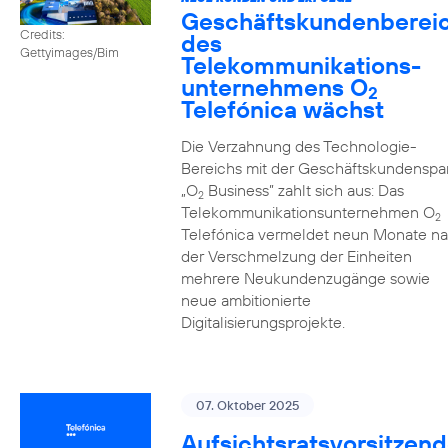
Geschäftskundenberei
Credits:
des
Gettyimages/Bim
Telekommunikations­
unternehmens O
2
Telefónica wächst
Die Verzahnung des Technologie-
Bereichs mit der Geschäftskundenspa
„O
Business” zahlt sich aus: Das
2
Telekommunikationsunternehmen O
2
Telefónica vermeldet neun Monate n
der Verschmelzung der Einheiten
mehrere Neukundenzugänge sowie
neue ambitionierte
Digitalisierungsprojekte.
07. Oktober 2025
Aufsichtsratsvorsitzend