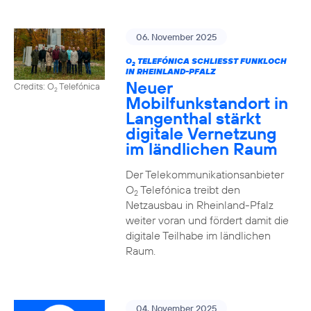
06. November 2025
O
TELEFÓNICA SCHLIESST FUNKLOCH I
2
N RHEINLAND-PFALZ
Neuer
Credits: O
Telefónica
2
Mobilfunkstandort in
Langenthal stärkt
digitale Vernetzung
im ländlichen Raum
Der Telekommunikationsanbieter
O
Telefónica treibt den
2
Netzausbau in Rheinland-Pfalz
weiter voran und fördert damit die
digitale Teilhabe im ländlichen
Raum.
04. November 2025