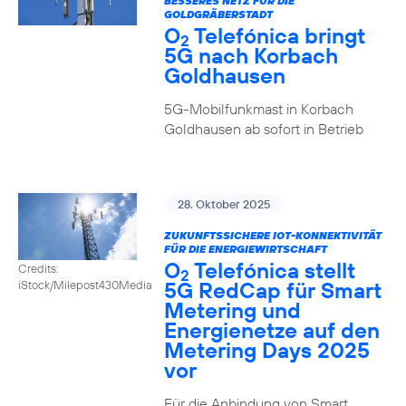
BESSERES NETZ FÜR DIE
GOLDGRÄBERSTADT
O
Telefónica bringt
2
5G nach Korbach
Goldhausen
5G-Mobilfunkmast in Korbach
Goldhausen ab sofort in Betrieb
28. Oktober 2025
ZUKUNFTSSICHERE IOT-KONNEKTIVITÄT
FÜR DIE ENERGIEWIRTSCHAFT
O
Telefónica stellt
Credits:
2
5G RedCap für Smart
iStock/Milepost430Media
Metering und
Energienetze auf den
Metering Days 2025
vor
Für die Anbindung von Smart