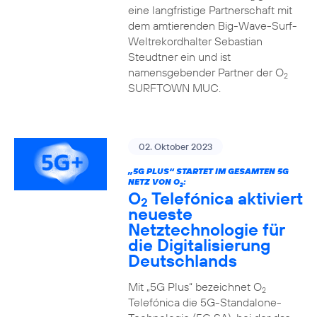
eine langfristige Partnerschaft mit
dem amtierenden Big-Wave-Surf-
Weltrekordhalter Sebastian
Steudtner ein und ist
namensgebender Partner der O
2
SURFTOWN MUC.
02. Oktober 2023
„5G PLUS“ STARTET IM GESAMTEN 5G
NETZ VON O
:
2
O
Telefónica aktiviert
2
neueste
Netztechnologie für
die Digitalisierung
Deutschlands
Mit „5G Plus“ bezeichnet O
2
Telefónica die 5G-Standalone-