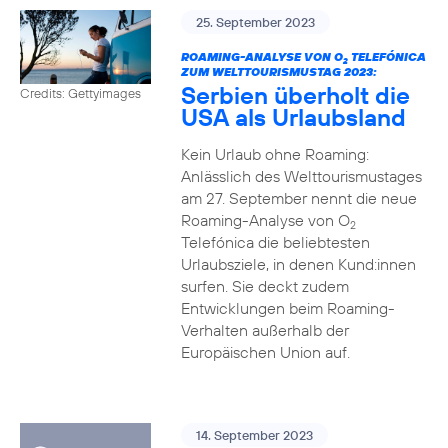
25. September 2023
ROAMING-ANALYSE VON O
TELEFÓNICA
2
ZUM WELTTOURISMUSTAG 2023:
Serbien überholt die
Credits: Gettyimages
USA als Urlaubsland
Kein Urlaub ohne Roaming:
Anlässlich des Welttourismustages
am 27. September nennt die neue
Roaming-Analyse von O
2
Telefónica die beliebtesten
Urlaubsziele, in denen Kund:innen
surfen. Sie deckt zudem
Entwicklungen beim Roaming-
Verhalten außerhalb der
Europäischen Union auf.
14. September 2023