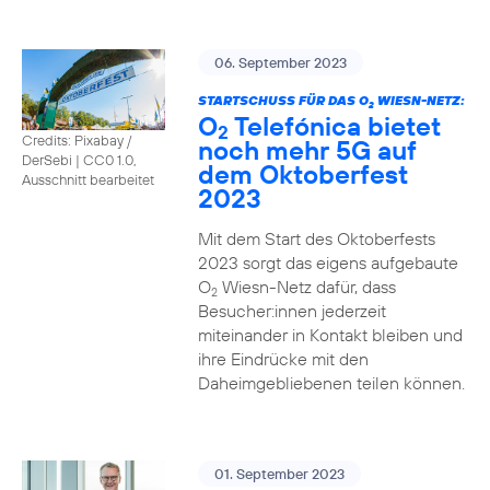
06. September 2023
STARTSCHUSS FÜR DAS O
WIESN-NETZ:
2
O
Telefónica bietet
2
Credits: Pixabay /
noch mehr 5G auf
DerSebi
|
CC0 1.0,
dem Oktoberfest
Ausschnitt bearbeitet
2023
Mit dem Start des Oktoberfests
2023 sorgt das eigens aufgebaute
O
Wiesn-Netz dafür, dass
2
Besucher:innen jederzeit
miteinander in Kontakt bleiben und
ihre Eindrücke mit den
Daheimgebliebenen teilen können.
01. September 2023