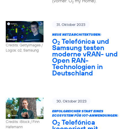
(vorher: O
my Home).
2
31. Oktober 2023
NEUE NETZARCHITEKTUREN:
O
Telefónica und
2
Credits: Gettyimages /
Samsung testen
Logos: o2, Samsung
moderne vRAN- und
Open RAN-
Technologien in
Deutschland
30. Oktober 2023
ERFOLGREICHER START EINES
ECOSYSTEM FÜR IOT-ANWENDUNGEN:
O
Telefónica
Credits: iStock / Finn
2
kooperiert mit
Hafemann