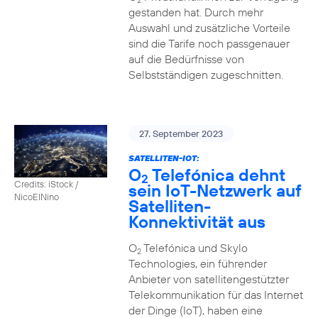
2
gestanden hat. Durch mehr
Auswahl und zusätzliche Vorteile
sind die Tarife noch passgenauer
auf die Bedürfnisse von
Selbstständigen zugeschnitten.
27. September 2023
SATELLITEN-IOT:
O
Telefónica dehnt
2
Credits: iStock /
sein IoT-Netzwerk auf
NicoElNino
Satelliten-
Konnektivität aus
O
Telefónica und Skylo
2
Technologies, ein führender
Anbieter von satellitengestützter
Telekommunikation für das Internet
der Dinge (IoT), haben eine