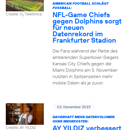
AMERICAN FOOTBALL SCHLÄGT
FUSSBALL:
NFL-Game Chiefs
Credits: O
Telefónica
2
gegen Dolphins sorgt
für neuen
Datenrekord im
Frankfurter Stadion
Die Fans während der Partie des
amtierenden Superbowl-Siegers
Kansas City Chiefs gegen die
Miami Dolphins am 5. November
nutzten in Spitzenzeiten mehr
mobile Daten als je zuvor.
02. November 2023
DAUERHAFT MEHR DATENVOLUMEN
OHNE MEHRKOSTEN:
AY YILDIZ verbessert
Credits: AY YILDIZ