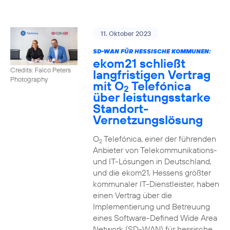
11. Oktober 2023
SD-WAN FÜR HESSISCHE KOMMUNEN:
ekom21 schließt
Credits: Falco Peters
langfristigen Vertrag
Photography
mit O
Telefónica
2
über leistungsstarke
Standort-
Vernetzungslösung
O
Telefónica, einer der führenden
2
Anbieter von Telekommunikations-
und IT-Lösungen in Deutschland,
und die ekom21, Hessens größter
kommunaler IT-Dienstleister, haben
einen Vertrag über die
Implementierung und Betreuung
eines Software-Defined Wide Area
Network (SD-WAN) für hessische