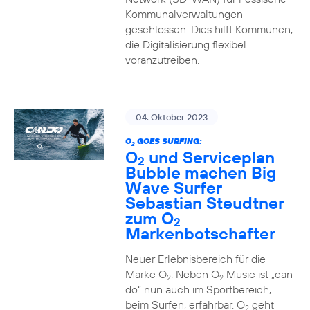
Kommunalverwaltungen
geschlossen. Dies hilft Kommunen,
die Digitalisierung flexibel
voranzutreiben.
04. Oktober 2023
O
GOES SURFING:
2
O
und Serviceplan
2
Bubble machen Big
Wave Surfer
Sebastian Steudtner
zum O
2
Markenbotschafter
Neuer Erlebnisbereich für die
Marke O
: Neben O
Music ist „can
2
2
do“ nun auch im Sportbereich,
beim Surfen, erfahrbar. O
geht
2