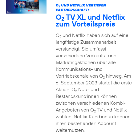
O
UND NETFLIX VERTIEFEN
2
PARTNERSCHAFT:
O
TV XL und Netflix
2
zum Vorteilspreis
O
und Netflix haben sich auf eine
2
langfristige Zusammenarbeit
verständigt. Sie umfasst
verschiedene Verkaufs- und
Marketingaktionen über alle
Kommunikations- und
Vertriebskanäle von O
hinweg. Am
2
6. September 2023 startet die erste
Aktion. O
Neu- und
2
Bestandskund:innen können
zwischen verschiedenen Kombi-
Angeboten von O
TV und Netflix
2
wählen. Netflix-Kund:innen können
ihren bestehenden Account
weiternutzen.