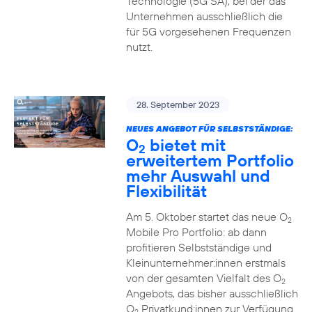
Technologie (5G SA), bei der das
Unternehmen ausschließlich die
für 5G vorgesehenen Frequenzen
nutzt.
28. September 2023
NEUES ANGEBOT FÜR SELBSTSTÄNDIGE:
O
bietet mit
2
erweitertem Portfolio
mehr Auswahl und
Flexibilität
Am 5. Oktober startet das neue O
2
Mobile Pro Portfolio: ab dann
profitieren Selbstständige und
Kleinunternehmer:innen erstmals
von der gesamten Vielfalt des O
2
Angebots, das bisher ausschließlich
O
Privatkund:innen zur Verfügung