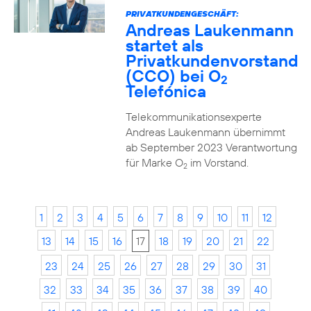
PRIVATKUNDENGESCHÄFT:
Andreas Laukenmann
startet als
Privatkundenvorstand
(CCO) bei O
2
Telefónica
Telekommunikationsexperte
Andreas Laukenmann übernimmt
ab September 2023 Verantwortung
für Marke O
im Vorstand.
2
1
2
3
4
5
6
7
8
9
10
11
12
13
14
15
16
17
18
19
20
21
22
23
24
25
26
27
28
29
30
31
32
33
34
35
36
37
38
39
40