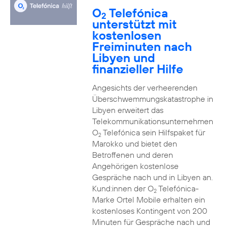
O
Telefónica
2
unterstützt mit
kostenlosen
Freiminuten nach
Libyen und
finanzieller Hilfe
Angesichts der verheerenden
Überschwemmungskatastrophe in
Libyen erweitert das
Telekommunikationsunternehmen
O
Telefónica sein Hilfspaket für
2
Marokko und bietet den
Betroffenen und deren
Angehörigen kostenlose
Gespräche nach und in Libyen an.
Kund:innen der O
Telefónica-
2
Marke Ortel Mobile erhalten ein
kostenloses Kontingent von 200
Minuten für Gespräche nach und