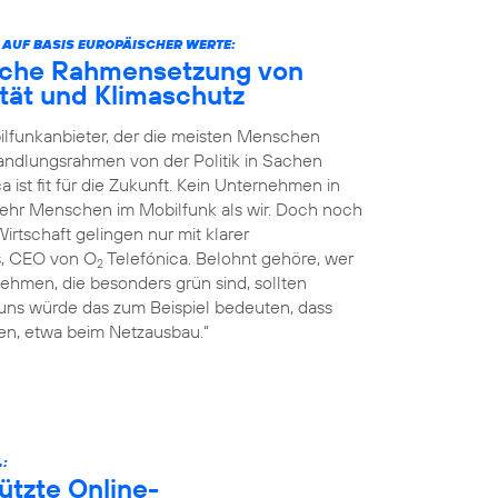
 AUF BASIS EUROPÄISCHER WERTE:
liche Rahmensetzung von
nität und Klimaschutz
ilfunkanbieter, der die meisten Menschen
Handlungsrahmen von der Politik in Sachen
a ist fit für die Zukunft. Kein Unternehmen in
mehr Menschen im Mobilfunk als wir. Doch noch
rtschaft gelingen nur mit klarer
s, CEO von O
Telefónica. Belohnt gehöre, wer
2
ehmen, die besonders grün sind, sollten
 uns würde das zum Beispiel bedeuten, dass
n, etwa beim Netzausbau.“
.:
ützte Online-