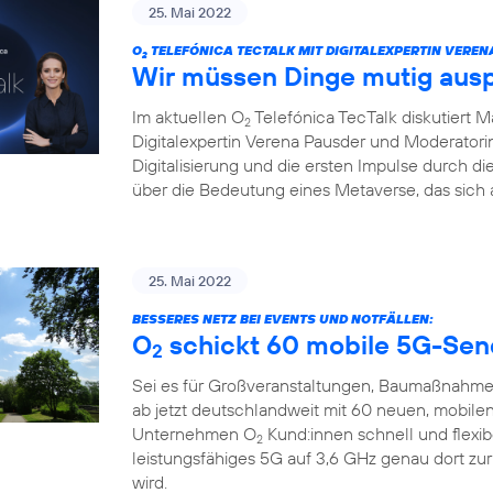
25. Mai 2022
O
TELEFÓNICA TECTALK MIT DIGITALEXPERTIN VEREN
2
Wir müssen Dinge mutig aus
Im aktuellen O
Telefónica TecTalk diskutiert 
2
Digitalexpertin Verena Pausder und Moderatorin
Digitalisierung und die ersten Impulse durch 
über die Bedeutung eines Metaverse, das sich 
25. Mai 2022
BESSERES NETZ BEI EVENTS UND NOTFÄLLEN:
O
schickt 60 mobile 5G-Sen
2
Sei es für Großveranstaltungen, Baumaßnahme
ab jetzt deutschlandweit mit 60 neuen, mobile
Unternehmen O
Kund:innen schnell und flexi
2
leistungsfähiges 5G auf 3,6 GHz genau dort zu
wird.