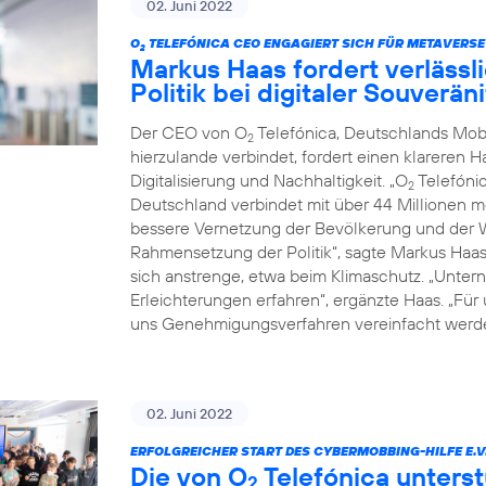
02. Juni 2022
O
TELEFÓNICA CEO ENGAGIERT SICH FÜR METAVERSE
2
Markus Haas fordert verläss
Politik bei digitaler Souverä
Der CEO von O
Telefónica, Deutschlands Mob
2
hierzulande verbindet, fordert einen klareren 
Digitalisierung und Nachhaltigkeit. „O
Telefónic
2
Deutschland verbindet mit über 44 Millionen 
bessere Vernetzung der Bevölkerung und der Wi
Rahmensetzung der Politik“, sagte Markus Haa
sich anstrenge, etwa beim Klimaschutz. „Untern
Erleichterungen erfahren“, ergänzte Haas. „Für
uns Genehmigungsverfahren vereinfacht werde
02. Juni 2022
ERFOLGREICHER START DES CYBERMOBBING-HILFE E.V
Die von O
Telefónica unterst
2