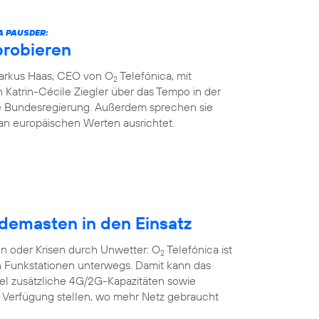
A PAUSDER:
probieren
Markus Haas, CEO von O
Telefónica, mit
2
 Katrin-Cécile Ziegler über das Tempo in der
die Bundesregierung. Außerdem sprechen sie
an europäischen Werten ausrichtet.
demasten in den Einsatz
n oder Krisen durch Unwetter: O
Telefónica ist
2
n Funkstationen unterwegs. Damit kann das
bel zusätzliche 4G/2G-Kapazitäten sowie
r Verfügung stellen, wo mehr Netz gebraucht