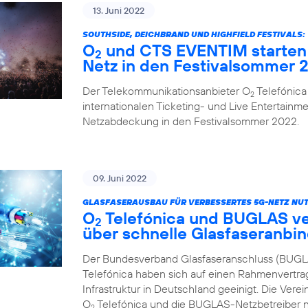
13. Juni 2022
SOUTHSIDE, DEICHBRAND UND HIGHFIELD FESTIVALS:
O
und CTS EVENTIM starten 
2
Netz in den Festivalsommer 
Der Telekommunikationsanbieter O
Telefónica
2
internationalen Ticketing- und Live Entertainme
Netzabdeckung in den Festivalsommer 2022.
09. Juni 2022
GLASFASERAUSBAU FÜR VERBESSERTES 5G-NETZ NUT
O
Telefónica und BUGLAS v
2
über schnelle Glasfaseranbi
Der Bundesverband Glasfaseranschluss (BUGL
Telefónica haben sich auf einen Rahmenvertra
Infrastruktur in Deutschland geeinigt. Die Vere
O
Telefónica und die BUGLAS-Netzbetreiber n
2