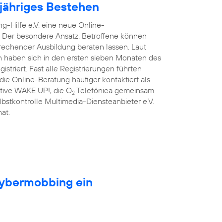
njähriges Bestehen
g-Hilfe e.V. eine neue Online-
. Der besondere Ansatz: Betroffene können
prechender Ausbildung beraten lassen. Laut
n haben sich in den ersten sieben Monaten des
triert. Fast alle Registrierungen führten
ie Online-Beratung häufiger kontaktiert als
iative WAKE UP!, die O
Telefónica gemeinsam
2
lbstkontrolle Multimedia-Diensteanbieter e.V.
at.
Cybermobbing ein