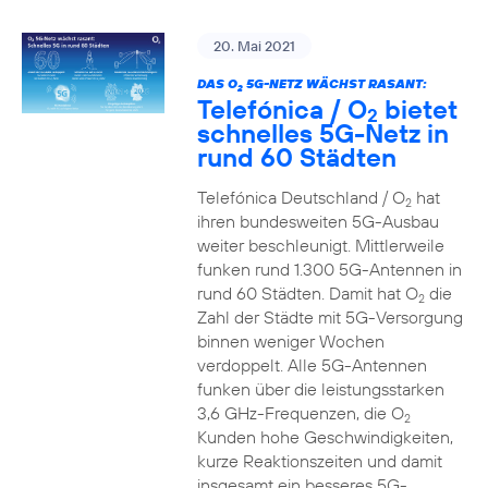
20. Mai 2021
DAS O
5G-NETZ WÄCHST RASANT:
2
Telefónica / O
bietet
2
schnelles 5G-Netz in
rund 60 Städten
Telefónica Deutschland / O
hat
2
ihren bundesweiten 5G-Ausbau
weiter beschleunigt. Mittlerweile
funken rund 1.300 5G-Antennen in
rund 60 Städten. Damit hat O
die
2
Zahl der Städte mit 5G-Versorgung
binnen weniger Wochen
verdoppelt. Alle 5G-Antennen
funken über die leistungsstarken
3,6 GHz-Frequenzen, die O
2
Kunden hohe Geschwindigkeiten,
kurze Reaktionszeiten und damit
insgesamt ein besseres 5G-