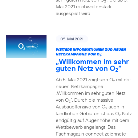
2
Mai 2021 reichweitenstark
ausgespielt wird.
05. Mai 2021
WEITERE INFORMATIONEN ZUR NEUEN
NETZKAMPAGNE VON O
:
2
„Willkommen im sehr
guten Netz von O
“
2
Ab 5. Mai 2021 zeigt sich O
mit der
2
neuen Netzkampagne
„Willkommen im sehr guten Netz
von O
“. Durch die massive
2
Ausbauoffensive von O
auch in
2
ländlichen Gebieten ist das O
Netz
2
endgültig auf Augenhöhe mit dem
Wettbewerb angelangt. Das
Fachmagazin connect zeichnete