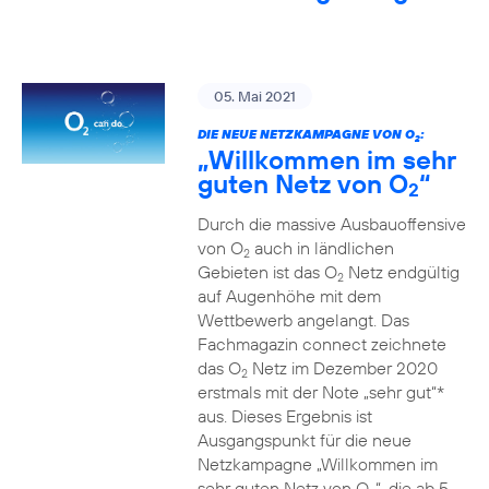
05. Mai 2021
DIE NEUE NETZKAMPAGNE VON O
:
2
„Willkommen im sehr
guten Netz von O
“
2
Durch die massive Ausbauoffensive
von O
auch in ländlichen
2
Gebieten ist das O
Netz endgültig
2
auf Augenhöhe mit dem
Wettbewerb angelangt. Das
Fachmagazin connect zeichnete
das O
Netz im Dezember 2020
2
erstmals mit der Note „sehr gut“*
aus. Dieses Ergebnis ist
Ausgangspunkt für die neue
Netzkampagne „Willkommen im
sehr guten Netz von O
“, die ab 5.