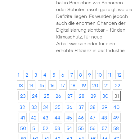
hat in Bereichen wie Behörden
oder Schulen rasch gezeigt, wo die
Defizite liegen. Es wurden jedoch
auch die enormen Chancen der
Digitalisierung sichtbar – für den
Klimaschutz, für neue
Arbeitsweisen oder für eine
erhöhte Effizienz in der Industrie.
1
2
3
4
5
6
7
8
9
10
11
12
13
14
15
16
17
18
19
20
21
22
23
24
25
26
27
28
29
30
31
32
33
34
35
36
37
38
39
40
41
42
43
44
45
46
47
48
49
50
51
52
53
54
55
56
57
58
59
60
61
62
63
64
65
66
67