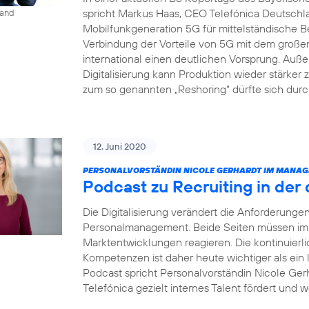
spricht Markus Haas, CEO Telefónica Deutsch
land
Mobilfunkgeneration 5G für mittelständische B
Verbindung der Vorteile von 5G mit dem groß
international einen deutlichen Vorsprung. Auße
Digitalisierung kann Produktion wieder stärke
zum so genannten „Reshoring“ dürfte sich dur
12. Juni 2020
PERSONALVORSTÄNDIN NICOLE GERHARDT IM MANAG
Podcast zu Recruiting in der 
Die Digitalisierung verändert die Anforderung
Personalmanagement. Beide Seiten müssen imme
Marktentwicklungen reagieren. Die kontinuierl
Kompetenzen ist daher heute wichtiger als ein
Podcast spricht Personalvorständin Nicole Gerh
Telefónica gezielt internes Talent fördert und w