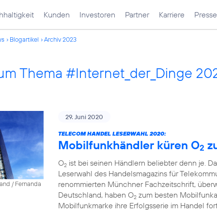
haltigkeit
Kunden
Investoren
Partner
Karriere
Presse
ws
Blogartikel
Archiv 2023
 zum Thema #Internet_der_Dinge 20
29. Juni 2020
TELECOM HANDEL LESERWAHL 2020:
Mobilfunkhändler küren O
z
2
O
ist bei seinen Händlern beliebter denn je. D
2
Leserwahl des Handelsmagazins für Telekommun
renommierten Münchner Fachzeitschrift, über
land / Fernanda
Deutschland, haben O
zum besten Mobilfunkanb
2
Mobilfunkmarke ihre Erfolgsserie im Handel fort