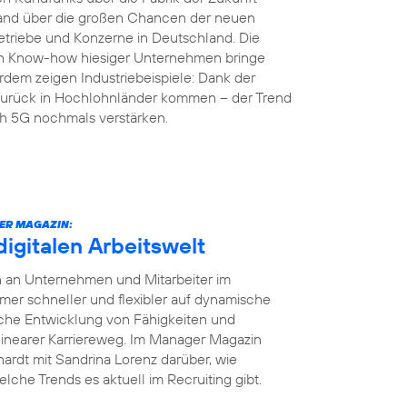
land über die großen Chancen der neuen
etriebe und Konzerne in Deutschland. Die
en Know-how hiesiger Unternehmen bringe
rdem zeigen Industriebeispiele: Dank der
r zurück in Hochlohnländer kommen – der Trend
ch 5G nochmals verstärken.
ER MAGAZIN:
digitalen Arbeitswelt
en an Unternehmen und Mitarbeiter im
r schneller und flexibler auf dynamische
iche Entwicklung von Fähigkeiten und
 linearer Karriereweg. Im Manager Magazin
ardt mit Sandrina Lorenz darüber, wie
elche Trends es aktuell im Recruiting gibt.