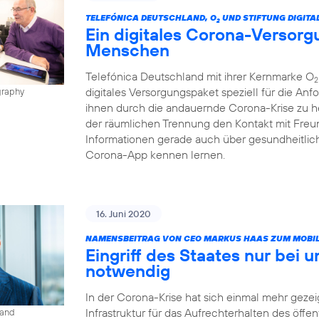
TELEFÓNICA DEUTSCHLAND, O
UND STIFTUNG DIGITA
2
Ein digitales Corona-Versorg
Menschen
Telefónica Deutschland mit ihrer Kernmarke O
2
digitales Versorgungspaket speziell für die A
graphy
ihnen durch die andauernde Corona-Krise zu h
der räumlichen Trennung den Kontakt mit Freun
Informationen gerade auch über gesundheitlic
Corona-App kennen lernen.
16. Juni 2020
NAMENSBEITRAG VON CEO MARKUS HAAS ZUM MOBIL
Eingriff des Staates nur bei 
notwendig
In der Corona-Krise hat sich einmal mehr gezeig
Infrastruktur für das Aufrechterhalten des öffe
land