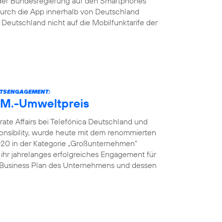
der Bundesregierung auf den Smartphones
s durch die App innerhalb von Deutschland
eutschland nicht auf die Mobilfunktarife der
ITSENGAGEMENT:
U.M.-Umweltpreis
rate Affairs bei Telefónica Deutschland und
onsibility, wurde heute mit dem renommierten
2020 in der Kategorie „Großunternehmen“
 ihr jahrelanges erfolgreiches Engagement für
e Business Plan des Unternehmens und dessen