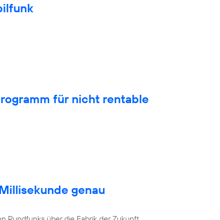
ilfunk
rogramm für nicht rentable
 Millisekunde genau
en Rundfunks über die Fabrik der Zukunft