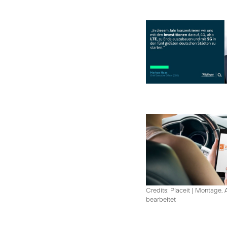
Credits: Placeit
|
Montage, A
bearbeitet