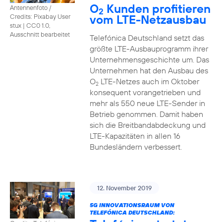
O
Kunden profitieren
Antennenfoto /
2
vom LTE-Netzausbau
Credits: Pixabay User
stux
|
CC0 1.0,
Ausschnitt bearbeitet
Telefónica Deutschland setzt das
größte LTE-Ausbauprogramm ihrer
Unternehmensgeschichte um. Das
Unternehmen hat den Ausbau des
O
LTE-Netzes auch im Oktober
2
konsequent vorangetrieben und
mehr als 550 neue LTE-Sender in
Betrieb genommen. Damit haben
sich die Breitbandabdeckung und
LTE-Kapazitäten in allen 16
Bundesländern verbessert.
12. November 2019
5G INNOVATIONSRAUM VON
TELEFÓNICA DEUTSCHLAND: