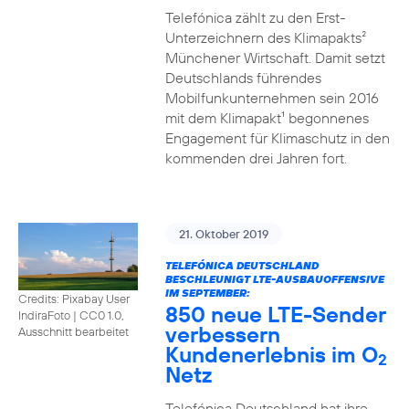
Telefónica zählt zu den Erst-
Unterzeichnern des Klimapakts²
Münchener Wirtschaft. Damit setzt
Deutschlands führendes
Mobilfunkunternehmen sein 2016
mit dem Klimapakt¹ begonnenes
Engagement für Klimaschutz in den
kommenden drei Jahren fort.
21. Oktober 2019
TELEFÓNICA DEUTSCHLAND
BESCHLEUNIGT LTE-AUSBAUOFFENSIVE
IM SEPTEMBER:
Credits: Pixabay User
850 neue LTE-Sender
IndiraFoto
|
CC0 1.0,
verbessern
Ausschnitt bearbeitet
Kundenerlebnis im O
2
Netz
Telefónica Deutschland hat ihre