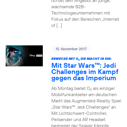
richtet sein Angebot an junge,
wachsende B2B-
Technologieunternehmen mit
Fokus auf den Bereichen „Internet
of […]
15. November 2017
ERWECKE MIT O
DIE MACHT IN DIR:
2
Mit Star Wars™: Jedi
Challenges im Kampf
gegen das Imperium
Ab Montag bietet O
als einziger
2
Mobilfunkanbieter am deutschen
Markt das Augmented-Reality Spiel
„Star Wars™: Jedi Challenges“ an.
Mit Lichtschwert-Controller,
Peilsender und AR Headset
bestreitet der Spieler Kämpfe