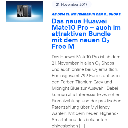
21. November 2017
AB DEM 21. NOVEMBER IN DEN O
SHOPS:
2
Das neue Huawei
Mate10 Pro – auch im
attraktiven Bundle
mit dem neuen O
2
Free M
Das Huawei Mate10 Pro ist ab dem
21. November in allen O
Shops
2
und auch online bei O
erhältlich.
2
Für insgesamt 799 Euro steht es in
den Farben Titanium Grey und
Midnight Blue zur Auswahl. Dabei
können alle Interessierte zwischen
Einmalzahlung und der praktischen
Ratenzahlung über MyHandy
wählen. Mit dem neuen Highend-
Smartphone des bekannten
chinesischen […]