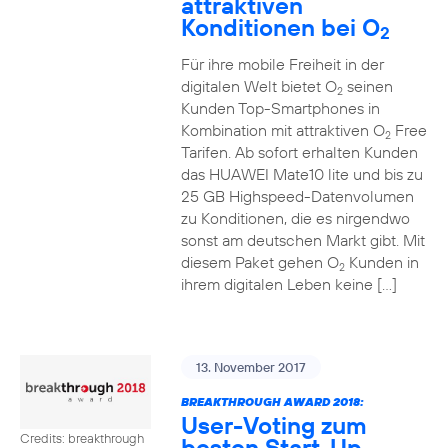
attraktiven
Konditionen bei O
2
Für ihre mobile Freiheit in der
digitalen Welt bietet O
seinen
2
Kunden Top-Smartphones in
Kombination mit attraktiven O
Free
2
Tarifen. Ab sofort erhalten Kunden
das HUAWEI Mate10 lite und bis zu
25 GB Highspeed-Datenvolumen
zu Konditionen, die es nirgendwo
sonst am deutschen Markt gibt. Mit
diesem Paket gehen O
Kunden in
2
ihrem digitalen Leben keine […]
13. November 2017
BREAKTHROUGH AWARD 2018:
User-Voting zum
Credits: breakthrough
besten Start-Up-