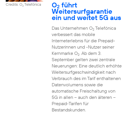
O
führt
Credits: O
Telefónica
2
2
Weitersurfgarantie
ein und weitet 5G aus
Das Unternehmen O
Telefónica
2
verbessert das mobile
Interneterlebnis für die Prepaid-
Nutzerinnen und -Nutzer seiner
Kernmarke O
. Ab dem 3.
2
September gelten zwei zentrale
Neuerungen: Eine deutlich erhöhte
Weitersurfgeschwindigkeit nach
Verbrauch des im Tarif enthaltenen
Datenvolumens sowie die
automatische Freischaltung von
5G in allen – auch den älteren –
Prepaid-Tarifen für
Bestandskunden.