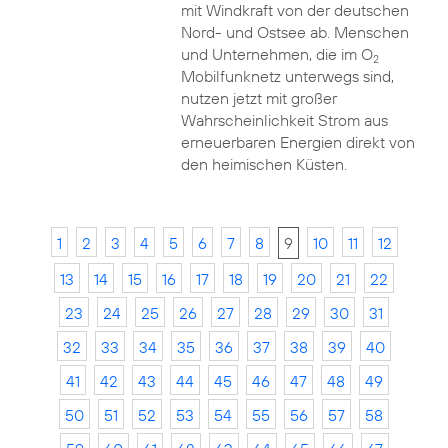
mit Windkraft von der deutschen
Nord- und Ostsee ab. Menschen
und Unternehmen, die im O
2
Mobilfunknetz unterwegs sind,
nutzen jetzt mit großer
Wahrscheinlichkeit Strom aus
erneuerbaren Energien direkt von
den heimischen Küsten.
1
2
3
4
5
6
7
8
9
10
11
12
13
14
15
16
17
18
19
20
21
22
23
24
25
26
27
28
29
30
31
32
33
34
35
36
37
38
39
40
41
42
43
44
45
46
47
48
49
50
51
52
53
54
55
56
57
58