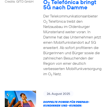
O
Telefónica bringt
Credits: GfTD GmbH
2
5G nach Damme
Der Telekommunikationsanbieter
O
Telefónica treibt den
2
Netzausbau im Oldenburger
Münsterland weiter voran. In
Damme hat das Unternehmen jetzt
einen Mobilfunkstandort auf 5G
erweitert. Ab sofort profitieren die
Bürgerinnen und Bürger sowie die
zahlreichen Besuchenden der
Region von einer deutlich
verbesserten Mobilfunkversorgung
im O
Netz.
2
26. August 2025
DOPPELTE POWER FÜR PREPAID-
KUNDINNEN UND -KUNDEN: