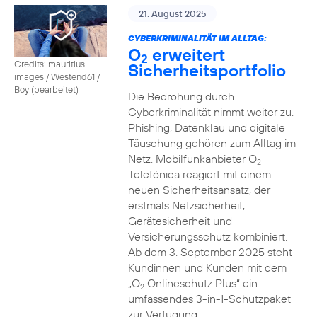
21. August 2025
CYBERKRIMINALITÄT IM ALLTAG:
O
erweitert
2
Credits: mauritius
Sicherheitsportfolio
images / Westend61 /
Boy (bearbeitet)
Die Bedrohung durch
Cyberkriminalität nimmt weiter zu.
Phishing, Datenklau und digitale
Täuschung gehören zum Alltag im
Netz. Mobilfunkanbieter O
2
Telefónica reagiert mit einem
neuen Sicherheitsansatz, der
erstmals Netzsicherheit,
Gerätesicherheit und
Versicherungsschutz kombiniert.
Ab dem 3. September 2025 steht
Kundinnen und Kunden mit dem
„O
Onlineschutz Plus“ ein
2
umfassendes 3-in-1-Schutzpaket
zur Verfügung.