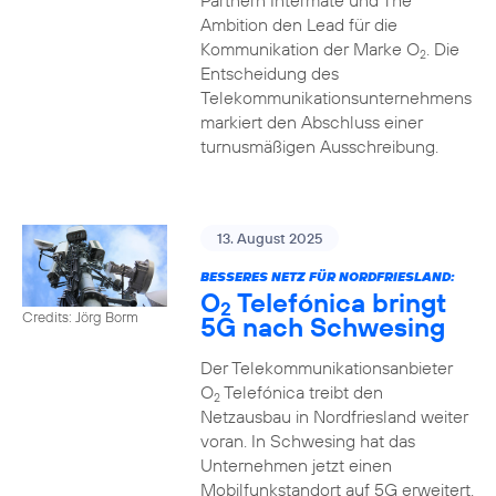
Partnern Intermate und The
Ambition den Lead für die
Kommunikation der Marke O
. Die
2
Entscheidung des
Telekommunikationsunternehmens
markiert den Abschluss einer
turnusmäßigen Ausschreibung.
13. August 2025
BESSERES NETZ FÜR NORDFRIESLAND:
O
Telefónica bringt
2
Credits: Jörg Borm
5G nach Schwesing
Der Telekommunikationsanbieter
O
Telefónica treibt den
2
Netzausbau in Nordfriesland weiter
voran. In Schwesing hat das
Unternehmen jetzt einen
Mobilfunkstandort auf 5G erweitert.