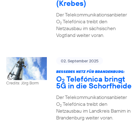
(Krebes)
Der Telekommunikationsanbieter
O
Telefónica treibt den
2
Netzausbau im sächsischen
Vogtland weiter voran.
02. September 2025
BESSERES NETZ FÜR BRANDENBURG:
O
Telefónica bringt
2
Credits: Jörg Borm
5G in die Schorfheide
Der Telekommunikationsanbieter
O
Telefónica treibt den
2
Netzausbau im Landkreis Barnim in
Brandenburg weiter voran.