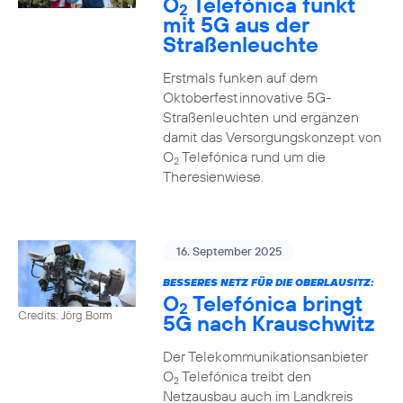
O
Telefónica funkt
2
mit 5G aus der
Straßenleuchte
Erstmals funken auf dem
Oktoberfest innovative 5G-
Straßenleuchten und ergänzen
damit das Versorgungskonzept von
O
Telefónica rund um die
2
Theresienwiese.
16. September 2025
BESSERES NETZ FÜR DIE OBERLAUSITZ:
O
Telefónica bringt
2
Credits: Jörg Borm
5G nach Krauschwitz
Der Telekommunikationsanbieter
O
Telefónica treibt den
2
Netzausbau auch im Landkreis