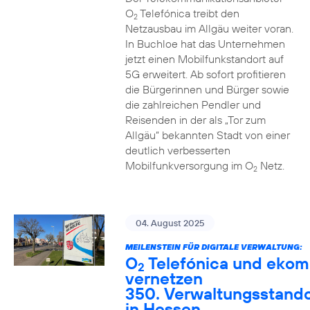
O
Telefónica treibt den
2
Netzausbau im Allgäu weiter voran.
In Buchloe hat das Unternehmen
jetzt einen Mobilfunkstandort auf
5G erweitert. Ab sofort profitieren
die Bürgerinnen und Bürger sowie
die zahlreichen Pendler und
Reisenden in der als „Tor zum
Allgäu“ bekannten Stadt von einer
deutlich verbesserten
Mobilfunkversorgung im O
Netz.
2
04. August 2025
MEILENSTEIN FÜR DIGITALE VERWALTUNG:
O
Telefónica und ekom
2
vernetzen
350. Verwaltungsstando
in Hessen