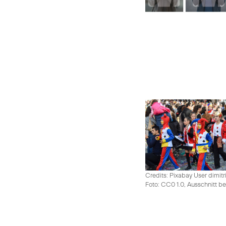
Credits: Pixabay User dimitr
Foto: CC0 1.0, Ausschnitt be