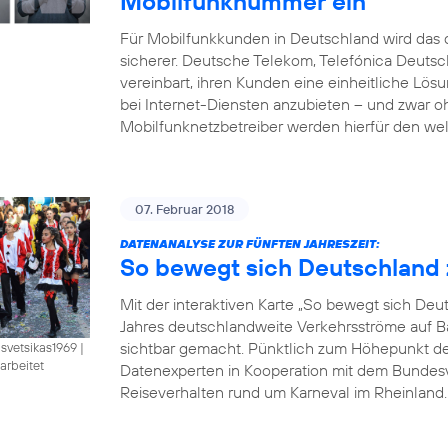
Mobilfunknummer ein
Für Mobilfunkkunden in Deutschland wird das d
sicherer. Deutsche Telekom, Telefónica Deut
vereinbart, ihren Kunden eine einheitliche Lö
bei Internet-Diensten anzubieten – und zwar 
Mobilfunknetzbetreiber werden hierfür den wel
07. Februar 2018
DATENANALYSE ZUR FÜNFTEN JAHRESZEIT:
So bewegt sich Deutschland 
Mit der interaktiven Karte „So bewegt sich De
Jahres deutschlandweite Verkehrsströme auf B
sichtbar gemacht. Pünktlich zum Höhepunkt der 
isvetsikas1969
|
arbeitet
Datenexperten in Kooperation mit dem Bundesve
Reiseverhalten rund um Karneval im Rheinland. B