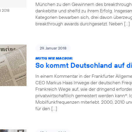
München zu den Gewinnern des breakthrough 
dankebitte und shelfd zu ihrem Erfolg. Insges
d 2018
Kategorien bewarben sich, drei davon überzeug
breakthrough awards durchgesetzt. Neben […]
29. Januar 2018
MUTIG WIE MACRON:
So kommt Deutschland auf di
In einem Kommentar in der Frankfurter Allgem
CEO Markus Haas Irrwege der deutschen Freque
Frankreich Wege auf, wie der dringend erforde
privatwirtschaftlich gemeistert werden kann*: 
Mobilfunkfrequenzen miterlebt. 2000, 2010 un
für den […]