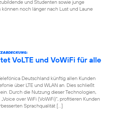
szubildende und Studenten sowie junge
s können noch länger nach Lust und Laune
TZABDECKUNG:
tet VoLTE und VoWiFi für alle
 Telefónica Deutschland künftig allen Kunden
efonie über LTE und WLAN an. Dies schließt
in. Durch die Nutzung dieser Technologien,
Voice over WiFi (VoWiFi)“, profitieren Kunden
besserten Sprachqualität […]