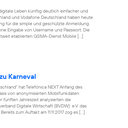
igitale Leben künftig deutlich einfacher und
schland und Vodafone Deutschland haben heute
sung für die simple und geschützte Anmeldung
ohne Eingabe von Username und Passwort. Die
tweit etablierten GSMA-Dienst Mobile […]
zu Karneval
utschland“ hat Telefónica NEXT Anfang des
asis von anonymisierten Mobilfunkdaten
fünften Jahreszeit analysierten die
rband Digitale Wirtschaft (BVDW). e.V. das
ereits zum Auftakt am 11.11.2017 zog es […]