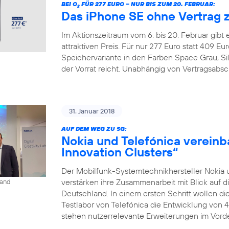
BEI O
FÜR 277 EURO – NUR BIS ZUM 20. FEBRUAR:
2
Das iPhone SE ohne Vertrag 
Im Aktionszeitraum vom 6. bis 20. Februar gibt
attraktiven Preis. Für nur 277 Euro statt 409 
Speichervariante in den Farben Space Grau, Si
der Vorrat reicht. Unabhängig von Vertragsabsc
31. Januar 2018
AUF DEM WEG ZU 5G:
Nokia und Telefónica vereinb
Innovation Clusters“
Der Mobilfunk-Systemtechnikhersteller Nokia 
verstärken ihre Zusammenarbeit mit Blick auf d
land
Deutschland. In einem ersten Schritt wollen 
Testlabor von Telefónica die Entwicklung von 
stehen nutzerrelevante Erweiterungen im Vorder