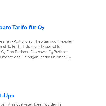
are Tarife für O
2
s Tarif-Portfolio ab 1. Februar noch flexibler
bile Freiheit als zuvor. Dabei zahlen
e O
Free Business Flex sowie O
Business
2
2
 die monatliche Grundgebühr der üblichen O
2
rt-Ups
-Ups mit innovativsten Ideen wurden in