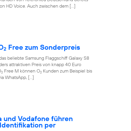
on HD Voice. Auch zwischen dem […]
O
Free zum Sonderpreis
2
 das beliebte Samsung Flaggschiff Galaxy S8
rs attraktiven Preis von knapp 40 Euro
O
Free M können O
Kunden zum Beispiel bis
2
2
ia WhatsApp, […]
a und Vodafone führen
dentifikation per