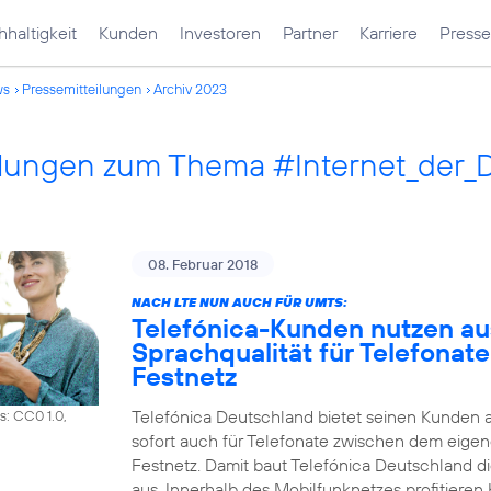
haltigkeit
Kunden
Investoren
Partner
Karriere
Presse
ws
Pressemitteilungen
Archiv 2023
ilungen zum Thema #Internet_der_
08. Februar 2018
NACH LTE NUN AUCH FÜR UMTS:
Telefónica-Kunden nutzen a
Sprachqualität für Telefonat
Festnetz
Telefónica Deutschland bietet seinen Kunden 
s: CC0 1.0,
sofort auch für Telefonate zwischen dem eig
Festnetz. Damit baut Telefónica Deutschland d
aus. Innerhalb des Mobilfunknetzes profitiere