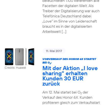
beleuchteten 1.100 Referenten alle
Facetten der digitalen Welt. Als
Treiber der Digitalisierung war auch
Telefónica Deutschland dabei.
„Love“ im Sinne von Leidenschaft
braucht es in der digitalisierten
Arbeitswelt […]
11. Mai 2017
VORVERKAUF DES HONOR 6X STARTET
BEI O
:
2
Mit der Aktion „I love
Credits: Huawei
sharing“ erhalten
Kunden 30 EUR
zurück
Am 12. Mai startet bei O
der
2
Verkauf des Honor 6X. Kunden
profitieren gleich zum Verkaufsstart