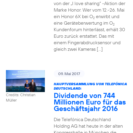
von der „I love sharing“ -Aktion der
Marke Honor. Wer vom 12.-26. Mai
ein Honor 6X bei O
erwirbt und
2
eine Geräteberwertung im O
2
Kundenforum hinterlässt, erhält 30
Euro zurück erstattet. Das mit
einem Fingerabdrucksensor und
gleich zwei Kameras […]
09. Mai 2017
HAUPTVERSAMMLUNG VON TELEFÓNICA
DEUTSCHLAND:
Dividende von 744
Credits: Christian
Millionen Euro für das
Müller
Geschäftsjahr 2016
Die Telefónica Deutschland
Holding AG hat heute in der alten
Kongresshalle in München die