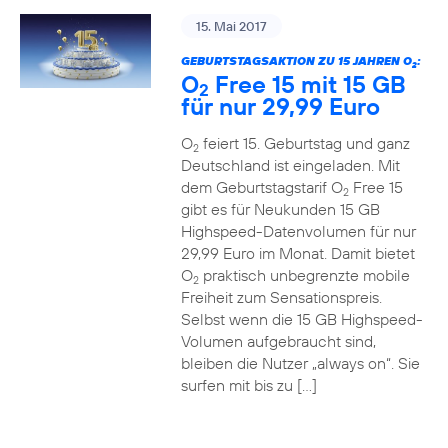
15. Mai 2017
GEBURTSTAGSAKTION ZU 15 JAHREN O
:
2
O
Free 15 mit 15 GB
2
für nur 29,99 Euro
O
feiert 15. Geburtstag und ganz
2
Deutschland ist eingeladen. Mit
dem Geburtstagstarif O
Free 15
2
gibt es für Neukunden 15 GB
Highspeed-Datenvolumen für nur
29,99 Euro im Monat. Damit bietet
O
praktisch unbegrenzte mobile
2
Freiheit zum Sensationspreis.
Selbst wenn die 15 GB Highspeed-
Volumen aufgebraucht sind,
bleiben die Nutzer „always on“. Sie
surfen mit bis zu […]