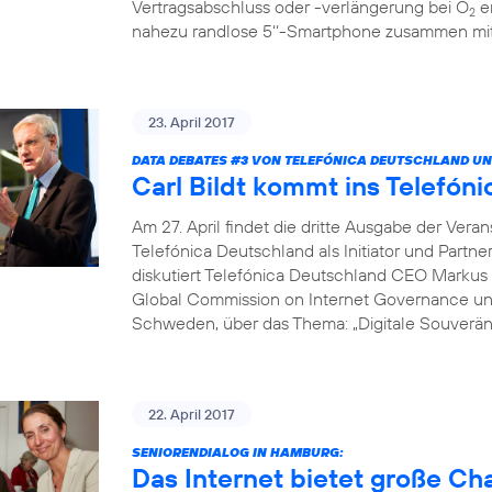
Vertragsabschluss oder -verlängerung bei O
er
2
nahezu randlose 5‘‘-Smartphone zusammen mit 
23. April 2017
DATA DEBATES
#3
VON TELEFÓNICA DEUTSCHLAND UN
Carl Bildt kommt ins Telef
Am 27. April findet die dritte Ausgabe der Vera
Telefónica Deutschland als Initiator und Partne
diskutiert Telefónica Deutschland CEO Markus 
Global Commission on Internet Governance un
Schweden, über das Thema: „Digitale Souveränit
22. April 2017
SENIORENDIALOG IN HAMBURG:
Das Internet bietet große C