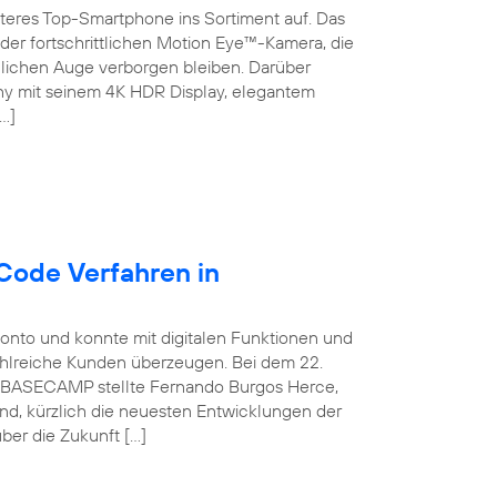
teres Top-Smartphone ins Sortiment auf. Das
der fortschrittlichen Motion Eye™-Kamera, die
chen Auge verborgen bleiben. Darüber
ny mit seinem 4K HDR Display, elegantem
…]
Code Verfahren in
konto und konnte mit digitalen Funktionen und
ahlreiche Kunden überzeugen. Bei dem 22.
ca BASECAMP stellte Fernando Burgos Herce,
and, kürzlich die neuesten Entwicklungen der
ber die Zukunft […]