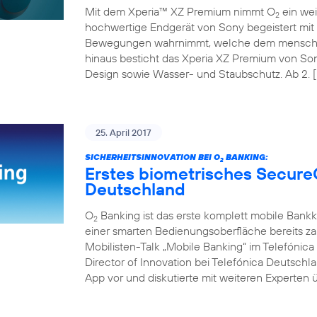
Mit dem Xperia™ XZ Premium nimmt O
ein wei
2
hochwertige Endgerät von Sony begeistert mit 
Bewegungen wahrnimmt, welche dem menschli
hinaus besticht das Xperia XZ Premium von So
Design sowie Wasser- und Staubschutz. Ab 2. [
25. April 2017
SICHERHEITSINNOVATION BEI O
BANKING:
2
Erstes biometrisches Secure
Deutschland
O
Banking ist das erste komplett mobile Bank
2
einer smarten Bedienungsoberfläche bereits z
Mobilisten-Talk „Mobile Banking“ im Telefóni
Director of Innovation bei Telefónica Deutschl
App vor und diskutierte mit weiteren Experten ü