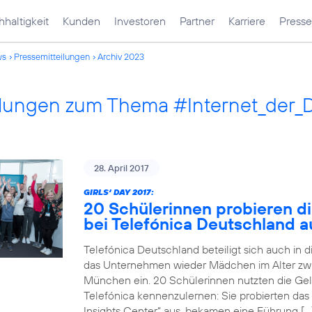
haltigkeit
Kunden
Investoren
Partner
Karriere
Presse
ws
Pressemitteilungen
Archiv 2023
ilungen zum Thema #Internet_der_
28. April 2017
GIRLS‘ DAY 2017:
20 Schülerinnen probieren di
bei Telefónica Deutschland a
Telefónica Deutschland beteiligt sich auch in 
das Unternehmen wieder Mädchen im Alter zwi
München ein. 20 Schülerinnen nutzten die Gele
Telefónica kennenzulernen: Sie probierten das
Insights Center“ aus, bekamen eine Führung […