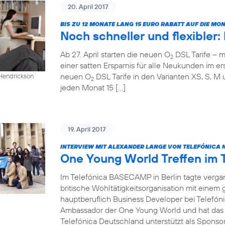
20. April 2017
BIS ZU 12 MONATE LANG 15 EURO RABATT AUF DIE M
Noch schneller und flexibler
Ab 27. April starten die neuen O
DSL Tarife – m
2
einer satten Ersparnis für alle Neukunden im ers
neuen O
DSL Tarife in den Varianten XS, S, M 
 Hendrickson
2
jeden Monat 15 […]
19. April 2017
INTERVIEW MIT ALEXANDER LANGE VON TELEFÓNICA 
One Young World Treffen im
Im Telefónica BASECAMP in Berlin tagte verg
britische Wohltätigkeitsorganisation mit einem
hauptberuflich Business Developer bei Telefóni
Ambassador der One Young World und hat das T
Telefónica Deutschland unterstützt als Sponsor 