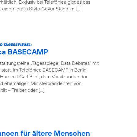
hältlich. Exklusiv bei Telefónica gibt es das
einem gratis Style Cover Stand im […]
D TAGESSPIEGEL:
ónica BASECAMP
nstaltungsreihe „Tagesspiegel Data Debates“ mit
r statt. Im Telefónica BASECAMP in Berlin
Haas mit Carl Bildt, dem Vorsitzenden der
d ehemaligen Ministerpräsidenten von
ät – Treiber oder […]
hancen für ältere Menschen