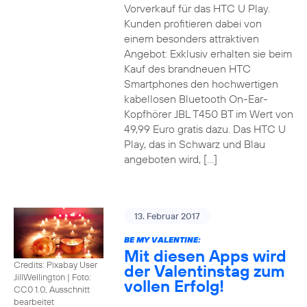
Vorverkauf für das HTC U Play.
Kunden profitieren dabei von
einem besonders attraktiven
Angebot: Exklusiv erhalten sie beim
Kauf des brandneuen HTC
Smartphones den hochwertigen
kabellosen Bluetooth On-Ear-
Kopfhörer JBL T450 BT im Wert von
49,99 Euro gratis dazu. Das HTC U
Play, das in Schwarz und Blau
angeboten wird, […]
13. Februar 2017
BE MY VALENTINE:
Mit diesen Apps wird
Credits: Pixabay User
der Valentinstag zum
JillWellington
|
Foto:
vollen Erfolg!
CC0 1.0, Ausschnitt
bearbeitet