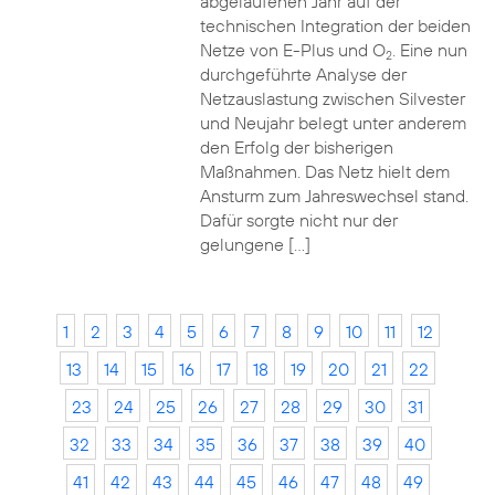
abgelaufenen Jahr auf der
technischen Integration der beiden
Netze von E-Plus und O
. Eine nun
2
durchgeführte Analyse der
Netzauslastung zwischen Silvester
und Neujahr belegt unter anderem
den Erfolg der bisherigen
Maßnahmen. Das Netz hielt dem
Ansturm zum Jahreswechsel stand.
Dafür sorgte nicht nur der
gelungene […]
1
2
3
4
5
6
7
8
9
10
11
12
13
14
15
16
17
18
19
20
21
22
23
24
25
26
27
28
29
30
31
32
33
34
35
36
37
38
39
40
41
42
43
44
45
46
47
48
49