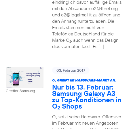
eindringlich davor, auffällige Emails
mit den Absendern o2@ttnet.org
und o2@legalmail.it zu öffnen und
den Anhang runterzuladen. Die
Emails stammen nicht von
Telefónica Deutschland für die
Marke O
, auch wenn das Design
2
dies vermuten lässt. Es […]
03. Februar 2017
O
GREIFT IM HARDWARE-MARKT AN:
2
Nur bis 13. Februar:
Credits: Samsung
Samsung Galaxy A3
zu Top-Konditionen in
O
Shops
2
O
setzt seine Hardware-Offensive
2
im Februar mit neuen Angeboten