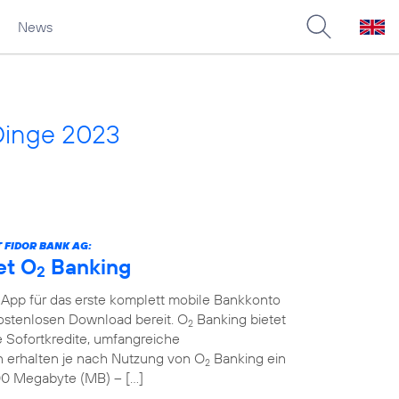
News
Dinge 2023
 FIDOR BANK AG:
et O
Banking
2
 App für das erste komplett mobile Bankkonto
kostenlosen Download bereit. O
Banking bietet
2
 Sofortkredite, umfangreiche
erhalten je nach Nutzung von O
Banking ein
2
00 Megabyte (MB) – […]