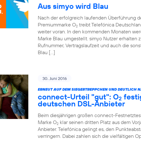
Aus simyo wird Blau
Nach der erfolgreich laufenden Überführung 
Premiummarke O
treibt Telefónica Deutschla
2
weiter voran. In den kommenden Monaten werde
Marke Blau umgestellt. simyo Nutzer erhalten z
Rufnummer, Vertragslaufzeit und auch die sonst
Blau […]
30. Juni 2016
ERNEUT AUF DEM SIEGERTREPPCHEN UND DEUTLICH NÄ
connect-Urteil "gut": O
festi
2
deutschen DSL-Anbieter
Beim diesjährigen großen connect-Festnetztes
Marke O
klar seinen dritten Platz aus dem Vor
2
Anbieter. Telefónica gelingt es, den Punkteabst
verringern. Dabei zahlen sich die vielfältigen 