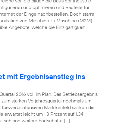
he vor. Sie bilden die Basis der Industrie
nfigurieren und optimieren und Bauteile für
nternet der Dinge nachbestellen. Doch starre
munikation von Maschine zu Maschine (M2M)
ble Angebote, welche die Einzigartigkeit
et mit Ergebnisanstieg ins
uartal 2016 voll im Plan. Das Betriebsergebnis
h zum starken Vorjahresquartal nochmals um
wettbewerbsintensiven Marktumfeld sanken die
 erwartet leicht um 1,3 Prozent auf 1,34
utschland weitere Fortschritte […]