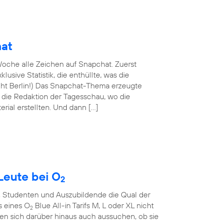
hat
oche alle Zeichen auf Snapchat. Zuerst
lusive Statistik, die enthüllte, was die
nicht Berlin!) Das Snapchat-Thema erzeugte
n die Redaktion der Tagesschau, wo die
rial erstellten. Und dann […]
Leute bei O
2
, Studenten und Auszubildende die Qual der
s eines O
Blue All-in Tarifs M, L oder XL nicht
2
en sich darüber hinaus auch aussuchen, ob sie