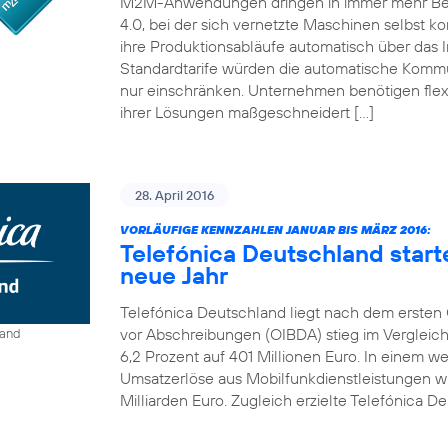
M2M-Anwendungen dringen in immer mehr Bereic
4.0, bei der sich vernetzte Maschinen selbst ko
ihre Produktionsabläufe automatisch über das I
Standardtarife würden die automatische Kom
nur einschränken. Unternehmen benötigen flexi
ihrer Lösungen maßgeschneidert […]
28. April 2016
VORLÄUFIGE KENNZAHLEN JANUAR BIS MÄRZ 2016:
Telefónica Deutschland start
neue Jahr
Telefónica Deutschland liegt nach dem ersten Q
vor Abschreibungen (OIBDA) stieg im Vergleic
land
6,2 Prozent auf 401 Millionen Euro. In einem 
Umsatzerlöse aus Mobilfunkdienstleistungen wie
Milliarden Euro. Zugleich erzielte Telefónica De