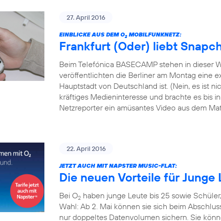
27. April 2016
EINBLICKE AUS DEM O
MOBILFUNKNETZ:
2
Frankfurt (Oder) liebt Snapc
Beim Telefónica BASECAMP stehen in dieser W
veröffentlichten die Berliner am Montag eine exk
Hauptstadt von Deutschland ist. (Nein, es ist 
kräftiges Medieninteresse und brachte es bis i
Netzreporter ein amüsantes Video aus dem Mate
22. April 2016
JETZT AUCH MIT NAPSTER MUSIC-FLAT:
Die neuen Vorteile für Junge 
Bei O
haben junge Leute bis 25 sowie Schüler
2
Wahl: Ab 2. Mai können sie sich beim Abschlus
nur doppeltes Datenvolumen sichern. Sie könn