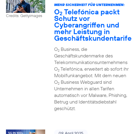
MEHR SICHERHEIT FÜR UNTERNEHMEN:
O
Telefónica packt
2
Credits: Gettyimages
Schutz vor
Cyberangriffen und
mehr Leistung in
Geschäftskundentarife
O
Business, die
2
Geschäftskundenmarke des
Telekommunikationsunternehmens
O
Telefónica, erweitert ab sofort ihr
2
Mobilfunkangebot. Mit dem neuen
O
Business Webguard sind
2
Unternehmen in allen Tarifen
automatisch vor Malware, Phishing,
Betrug und Identitätsdiebstahl
geschützt.
09. April 2025