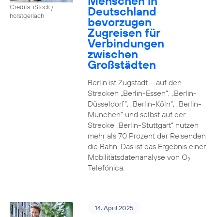
Menschen in
Credits: iStock /
Deutschland
horstgerlach
bevorzugen
Zugreisen für
Verbindungen
zwischen
Großstädten
Berlin ist Zugstadt – auf den
Strecken „Berlin-Essen”, „Berlin-
Düsseldorf”, „Berlin-Köln”, „Berlin-
München” und selbst auf der
Strecke „Berlin-Stuttgart“ nutzen
mehr als 70 Prozent der Reisenden
die Bahn. Das ist das Ergebnis einer
Mobilitätsdatenanalyse von O
2
Telefónica.
14. April 2025