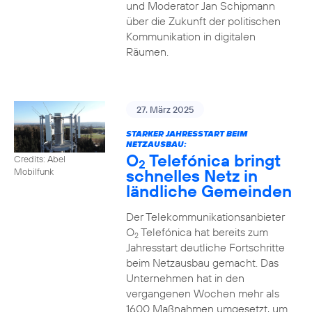
und Moderator Jan Schipmann
über die Zukunft der politischen
Kommunikation in digitalen
Räumen.
27. März 2025
STARKER JAHRESSTART BEIM
NETZAUSBAU:
O
Telefónica bringt
Credits: Abel
2
schnelles Netz in
Mobilfunk
ländliche Gemeinden
Der Telekommunikationsanbieter
O
Telefónica hat bereits zum
2
Jahresstart deutliche Fortschritte
beim Netzausbau gemacht. Das
Unternehmen hat in den
vergangenen Wochen mehr als
1600 Maßnahmen umgesetzt, um