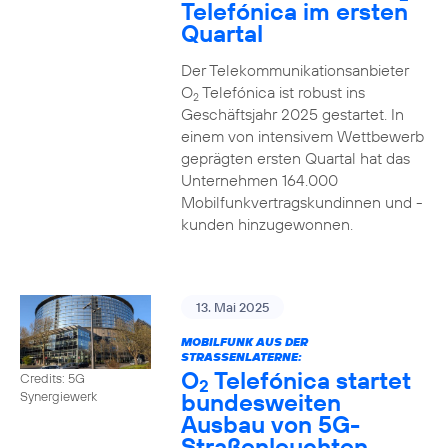
Telefónica im ersten
Quartal
Der Telekommunikationsanbieter
O
Telefónica ist robust ins
2
Geschäftsjahr 2025 gestartet. In
einem von intensivem Wettbewerb
geprägten ersten Quartal hat das
Unternehmen 164.000
Mobilfunkvertragskundinnen und -
kunden hinzugewonnen.
13. Mai 2025
MOBILFUNK AUS DER
STRASSENLATERNE:
O
Telefónica startet
Credits: 5G
2
bundesweiten
Synergiewerk
Ausbau von 5G-
Straßenleuchten