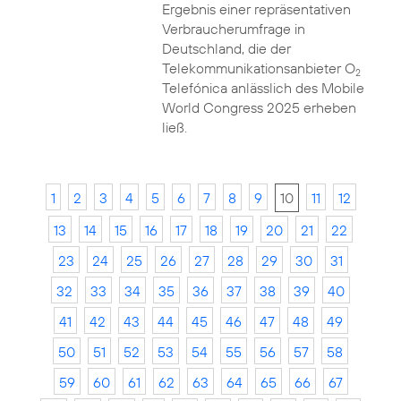
Ergebnis einer repräsentativen
Verbraucherumfrage in
Deutschland, die der
Telekommunikationsanbieter O
2
Telefónica anlässlich des Mobile
World Congress 2025 erheben
ließ.
1
2
3
4
5
6
7
8
9
10
11
12
13
14
15
16
17
18
19
20
21
22
23
24
25
26
27
28
29
30
31
32
33
34
35
36
37
38
39
40
41
42
43
44
45
46
47
48
49
50
51
52
53
54
55
56
57
58
59
60
61
62
63
64
65
66
67