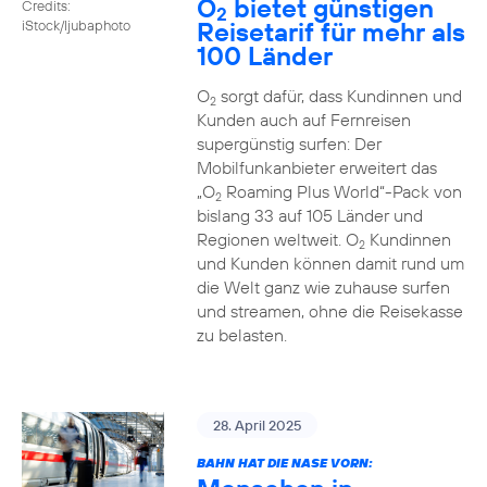
O
bietet günstigen
Credits:
2
Reisetarif für mehr als
iStock/ljubaphoto
100 Länder
O
sorgt dafür, dass Kundinnen und
2
Kunden auch auf Fernreisen
supergünstig surfen: Der
Mobilfunkanbieter erweitert das
„O
Roaming Plus World“-Pack von
2
bislang 33 auf 105 Länder und
Regionen weltweit. O
Kundinnen
2
und Kunden können damit rund um
die Welt ganz wie zuhause surfen
und streamen, ohne die Reisekasse
zu belasten.
28. April 2025
BAHN HAT DIE NASE VORN: