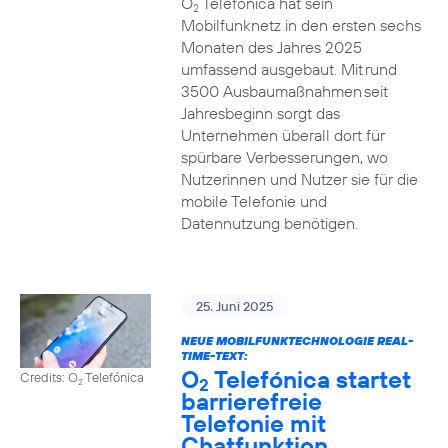
O
Telefónica hat sein
2
Mobilfunknetz in den ersten sechs
Monaten des Jahres 2025
umfassend ausgebaut. Mit rund
3500 Ausbaumaßnahmen seit
Jahresbeginn sorgt das
Unternehmen überall dort für
spürbare Verbesserungen, wo
Nutzerinnen und Nutzer sie für die
mobile Telefonie und
Datennutzung benötigen.
25. Juni 2025
NEUE MOBILFUNKTECHNOLOGIE REAL-
TIME-TEXT:
O
Telefónica startet
Credits: O
Telefónica
2
2
barrierefreie
Telefonie mit
Chatfunktion