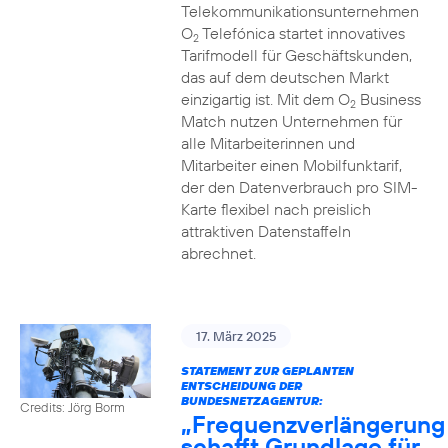
Telekommunikationsunternehmen
O
Telefónica startet innovatives
2
Tarifmodell für Geschäftskunden,
das auf dem deutschen Markt
einzigartig ist. Mit dem O
Business
2
Match nutzen Unternehmen für
alle Mitarbeiterinnen und
Mitarbeiter einen Mobilfunktarif,
der den Datenverbrauch pro SIM-
Karte flexibel nach preislich
attraktiven Datenstaffeln
abrechnet.
17. März 2025
STATEMENT ZUR GEPLANTEN
ENTSCHEIDUNG DER
BUNDESNETZAGENTUR:
Credits: Jörg Borm
„Frequenzverlängerung
schafft Grundlage für