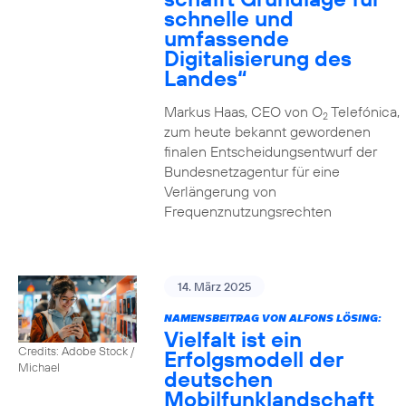
schnelle und
umfassende
Digitalisierung des
Landes“
Markus Haas, CEO von O
Telefónica,
2
zum heute bekannt gewordenen
finalen Entscheidungsentwurf der
Bundesnetzagentur für eine
Verlängerung von
Frequenznutzungsrechten
14. März 2025
NAMENSBEITRAG VON ALFONS LÖSING:
Vielfalt ist ein
Credits: Adobe Stock /
Erfolgsmodell der
Michael
deutschen
Mobilfunklandschaft