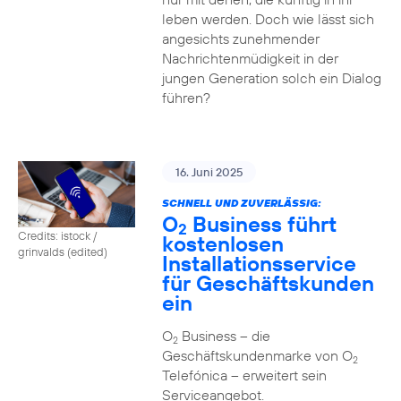
leben werden. Doch wie lässt sich
angesichts zunehmender
Nachrichtenmüdigkeit in der
jungen Generation solch ein Dialog
führen?
16. Juni 2025
SCHNELL UND ZUVERLÄSSIG:
O
Business führt
2
Credits: istock /
kostenlosen
grinvalds (edited)
Installationsservice
für Geschäftskunden
ein
O
Business – die
2
Geschäftskundenmarke von O
2
Telefónica – erweitert sein
Serviceangebot.