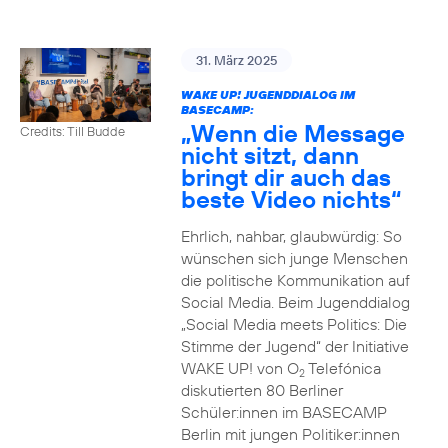
31. März 2025
WAKE UP! JUGENDDIALOG IM
BASECAMP:
„Wenn die Message
Credits: Till Budde
nicht sitzt, dann
bringt dir auch das
beste Video nichts“
Ehrlich, nahbar, glaubwürdig: So
wünschen sich junge Menschen
die politische Kommunikation auf
Social Media. Beim Jugenddialog
„Social Media meets Politics: Die
Stimme der Jugend“ der Initiative
WAKE UP! von O
Telefónica
2
diskutierten 80 Berliner
Schüler:innen im BASECAMP
Berlin mit jungen Politiker:innen