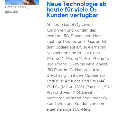
Neue Technologie ab
Credits: iStock /
heute für viele O
2
grinvalds
Kunden verfügbar
Ab heute bietet O
seinen
2
Kundinnen und Kunden das
moderne 5G-Standalone-Netz
auch für iPhones und iPads an: Mit
dem Update auf iOS 18.4 erhalten
Nutzerinnen und Nutzer eines
iPhone 16, iPhone 16 Pro, iPhone 15
und iPhone 15 Pro die Möglichkeit,
„5G Plus“ im O
Netz zu nutzen.
2
Gleiches gilt mit dem Update auf
iPadOS 18.4 für das iPad Pro (M4),
iPad Air (M2 und M3), iPad mini (A17
Pro) und iPad (A16). Damit
profitieren ab sofort noch mehr O
2
Kundinnen und Kunden von dem
eigenständigen 5G-Netz.