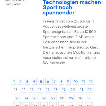
Technologien machen
FangXiaNuo
Sport noch
spannender
In Paris findet vom 26. Juli bis 11.
August das weltweit größte
Sportereignis statt. Bis zu 10.500
Sportler:innen und 13 Millionen
Besucher:innen sind in der
französischen Hauptstadt zu Gast. .
Die französischen Mobilfunker und
Veranstalter setzen dafür private
5G-Netze ein.
1
2
3
4
5
6
7
8
9
10
11
12
13
14
15
16
17
18
19
20
21
22
23
24
25
26
27
28
29
30
31