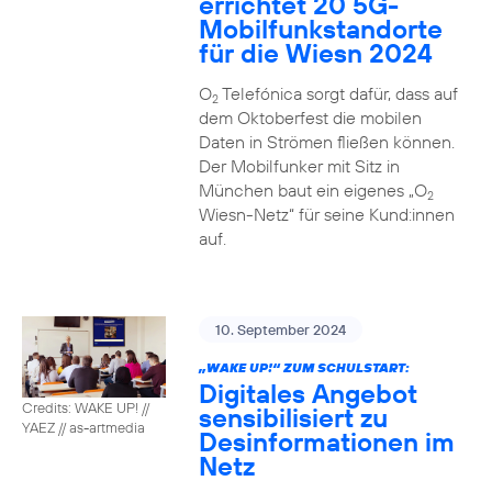
errichtet 20 5G-
Mobilfunkstandorte
für die Wiesn 2024
O
Telefónica sorgt dafür, dass auf
2
dem Oktoberfest die mobilen
Daten in Strömen fließen können.
Der Mobilfunker mit Sitz in
München baut ein eigenes „O
2
Wiesn-Netz“ für seine Kund:innen
auf.
10. September 2024
„WAKE UP!“ ZUM SCHULSTART:
Digitales Angebot
Credits: WAKE UP! //
sensibilisiert zu
YAEZ // as-artmedia
Desinformationen im
Netz