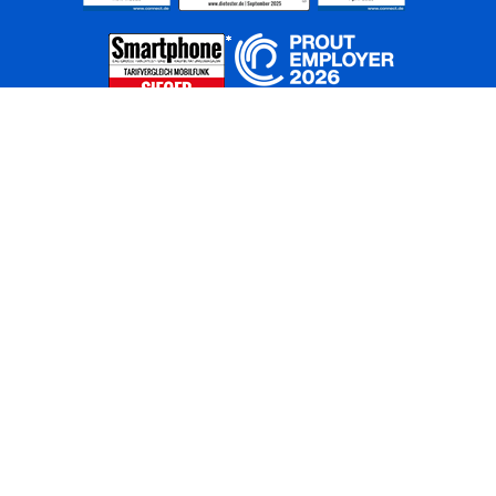
Home
Unternehmen
Netze
Nachhaltigkeit
Kunden
Investoren
Partner
Karriere
Presse
News
Privatkunden
Geschäftskunden
Worldwide
BASECAMP
AGB
Kontakt
ElektroG / BattG
Datenschutz