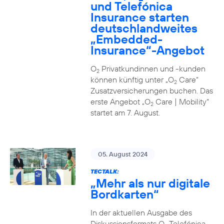
und Telefónica
Insurance starten
deutschlandweites
„Embedded-
Insurance“-Angebot
O
Privatkundinnen und -kunden
2
können künftig unter „O
Care“
2
Zusatzversicherungen buchen. Das
erste Angebot „O
Care | Mobility“
2
startet am 7. August.
05. August 2024
TECTALK:
„Mehr als nur digitale
Bordkarten“
In der aktuellen Ausgabe des
Diskussionsformats O
Telefónica