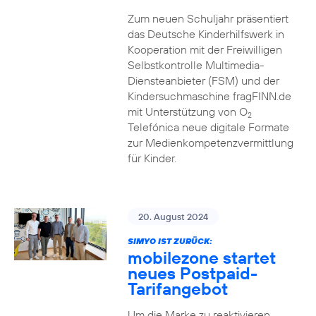
Zum neuen Schuljahr präsentiert
das Deutsche Kinderhilfswerk in
Kooperation mit der Freiwilligen
Selbstkontrolle Multimedia-
Diensteanbieter (FSM) und der
Kindersuchmaschine fragFINN.de
mit Unterstützung von O
2
Telefónica neue digitale Formate
zur Medienkompetenzvermittlung
für Kinder.
20. August 2024
SIMYO IST ZURÜCK:
mobilezone startet
neues Postpaid-
Tarifangebot
Um die Marke zu reaktivieren,