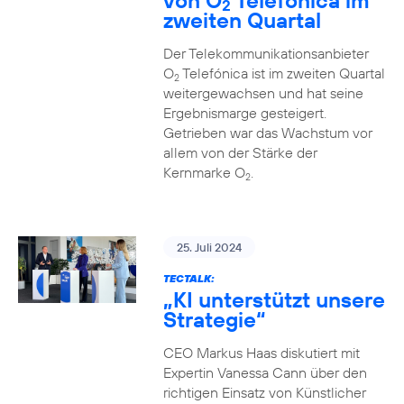
von O
Telefónica im
2
zweiten Quartal
Der Telekommunikationsanbieter
O
Telefónica ist im zweiten Quartal
2
weitergewachsen und hat seine
Ergebnismarge gesteigert.
Getrieben war das Wachstum vor
allem von der Stärke der
Kernmarke O
.
2
25. Juli 2024
TECTALK:
„KI unterstützt unsere
Strategie“
CEO Markus Haas diskutiert mit
Expertin Vanessa Cann über den
richtigen Einsatz von Künstlicher