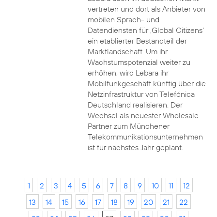
vertreten und dort als Anbieter von
mobilen Sprach- und
Datendiensten für ‚Global Citizens‘
ein etablierter Bestandteil der
Marktlandschaft. Um ihr
Wachstumspotenzial weiter zu
erhöhen, wird Lebara ihr
Mobilfunkgeschäft künftig über die
Netzinfrastruktur von Telefónica
Deutschland realisieren. Der
Wechsel als neuester Wholesale-
Partner zum Münchener
Telekommunikationsunternehmen
ist für nächstes Jahr geplant.
1
2
3
4
5
6
7
8
9
10
11
12
13
14
15
16
17
18
19
20
21
22