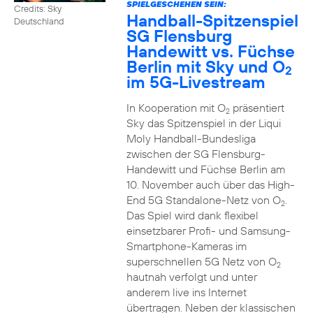
SPIELGESCHEHEN SEIN:
Credits: Sky
Handball-Spitzenspiel
Deutschland
SG Flensburg
Handewitt vs. Füchse
Berlin mit Sky und O
2
im 5G-Livestream
In Kooperation mit O
präsentiert
2
Sky das Spitzenspiel in der Liqui
Moly Handball-Bundesliga
zwischen der SG Flensburg-
Handewitt und Füchse Berlin am
10. November auch über das High-
End 5G Standalone-Netz von O
.
2
Das Spiel wird dank flexibel
einsetzbarer Profi- und Samsung-
Smartphone-Kameras im
superschnellen 5G Netz von O
2
hautnah verfolgt und unter
anderem live ins Internet
übertragen. Neben der klassischen