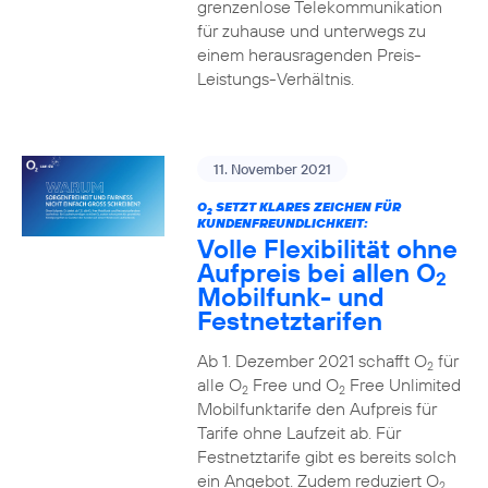
grenzenlose Telekommunikation
für zuhause und unterwegs zu
einem herausragenden Preis-
Leistungs-Verhältnis.
11. November 2021
O
SETZT KLARES ZEICHEN FÜR
2
KUNDENFREUNDLICHKEIT:
Volle Flexibilität ohne
Aufpreis bei allen O
2
Mobilfunk- und
Festnetztarifen
Ab 1. Dezember 2021 schafft O
für
2
alle O
Free und O
Free Unlimited
2
2
Mobilfunktarife den Aufpreis für
Tarife ohne Laufzeit ab. Für
Festnetztarife gibt es bereits solch
ein Angebot. Zudem reduziert O
2