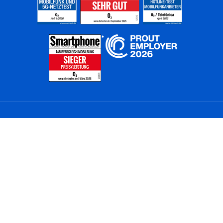
Home
Unternehmen
Netze
Nachhaltigkeit
Kunden
Investoren
Partner
Karriere
Presse
News
Privatkunden
Geschäftskunden
Worldwide