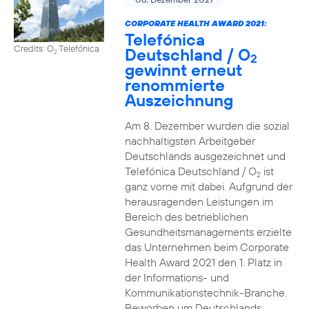
CORPORATE HEALTH AWARD 2021:
Telefónica
Credits: O
Telefónica
Deutschland / O
2
2
gewinnt erneut
renommierte
Auszeichnung
Am 8. Dezember wurden die sozial
nachhaltigsten Arbeitgeber
Deutschlands ausgezeichnet und
Telefónica Deutschland / O
ist
2
ganz vorne mit dabei. Aufgrund der
herausragenden Leistungen im
Bereich des betrieblichen
Gesundheitsmanagements erzielte
das Unternehmen beim Corporate
Health Award 2021 den 1. Platz in
der Informations- und
Kommunikationstechnik-Branche.
Beworben um Deutschlands