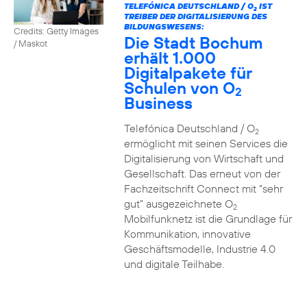
TELEFÓNICA DEUTSCHLAND / O
IST
2
TREIBER DER DIGITALISIERUNG DES
BILDUNGSWESENS:
Credits: Getty Images
Die Stadt Bochum
/ Maskot
erhält 1.000
Digitalpakete für
Schulen von O
2
Business
Telefónica Deutschland / O
2
ermöglicht mit seinen Services die
Digitalisierung von Wirtschaft und
Gesellschaft. Das erneut von der
Fachzeitschrift Connect mit “sehr
gut” ausgezeichnete O
2
Mobilfunknetz ist die Grundlage für
Kommunikation, innovative
Geschäftsmodelle, Industrie 4.0
und digitale Teilhabe.