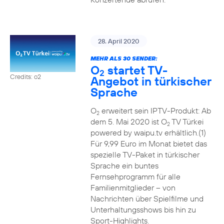
28. April 2020
MEHR ALS 30 SENDER:
O
startet TV-
2
Credits: o2
Angebot in türkischer
Sprache
O
erweitert sein IPTV-Produkt: Ab
2
dem 5. Mai 2020 ist O
TV Türkei
2
powered by waipu.tv erhältlich.(1)
Für 9,99 Euro im Monat bietet das
spezielle TV-Paket in türkischer
Sprache ein buntes
Fernsehprogramm für alle
Familienmitglieder – von
Nachrichten über Spielfilme und
Unterhaltungsshows bis hin zu
Sport-Highlights.