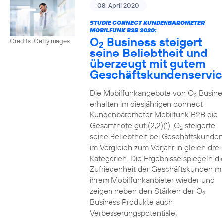
08. April 2020
STUDIE CONNECT KUNDENBAROMETER
MOBILFUNK B2B 2020:
O
Business steigert
Credits: Gettyimages
2
seine Beliebtheit und
überzeugt mit gutem
Geschäftskundenservi
Die Mobilfunkangebote von O
Busine
2
erhalten im diesjährigen connect
Kundenbarometer Mobilfunk B2B die
Gesamtnote gut (2,2)(1). O
steigerte
2
seine Beliebtheit bei Geschäftskunde
im Vergleich zum Vorjahr in gleich drei
Kategorien. Die Ergebnisse spiegeln di
Zufriedenheit der Geschäftskunden mi
ihrem Mobilfunkanbieter wieder und
zeigen neben den Stärken der O
2
Business Produkte auch
Verbesserungspotentiale.