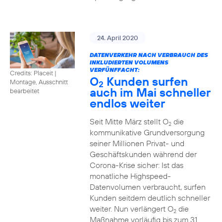
24. April 2020
DATENVERKEHR NACH VERBRAUCH DES
INKLUDIERTEN VOLUMENS
VERFÜNFFACHT:
Credits: Placeit
|
O
Kunden surfen
Montage, Ausschnitt
2
auch im Mai schneller
bearbeitet
endlos weiter
Seit Mitte März stellt O
die
2
kommunikative Grundversorgung
seiner Millionen Privat- und
Geschäftskunden während der
Corona-Krise sicher: Ist das
monatliche Highspeed-
Datenvolumen verbraucht, surfen
Kunden seitdem deutlich schneller
weiter. Nun verlängert O
die
2
Maßnahme vorläufig bis zum 31.