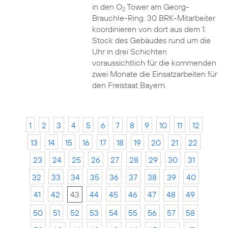
in den O
Tower am Georg-
2
Brauchle-Ring. 30 BRK-Mitarbeiter
koordinieren von dort aus dem 1.
Stock des Gebäudes rund um die
Uhr in drei Schichten
voraussichtlich für die kommenden
zwei Monate die Einsatzarbeiten für
den Freistaat Bayern.
1
2
3
4
5
6
7
8
9
10
11
12
13
14
15
16
17
18
19
20
21
22
23
24
25
26
27
28
29
30
31
32
33
34
35
36
37
38
39
40
41
42
43
44
45
46
47
48
49
50
51
52
53
54
55
56
57
58