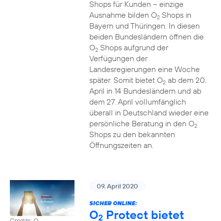
Shops für Kunden – einzige
Ausnahme bilden O
Shops in
2
Bayern und Thüringen. In diesen
beiden Bundesländern öffnen die
O
Shops aufgrund der
2
Verfügungen der
Landesregierungen eine Woche
später. Somit bietet O
ab dem 20.
2
April in 14 Bundesländern und ab
dem 27. April vollumfänglich
überall in Deutschland wieder eine
persönliche Beratung in den O
2
Shops zu den bekannten
Öffnungszeiten an.
09. April 2020
SICHER ONLINE:
O
Protect bietet
2
Credits: O