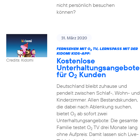
nicht persönlich besuchen
können?
31. März 2020
FERNSEHEN MIT O
TV, LERNSPASS MIT DER K
2
IDOMI KIDS-APP:
Kostenlose
Credits: Kidomi
Unterhaltungsangebote
für O
Kunden
2
Deutschland bleibt zuhause und
pendelt zwischen Schlaf-, Wohn- und
Kinderzimmer. Allen Bestandskunden,
die dabei nach Ablenkung suchen,
bietet O
ab sofort zwei
2
Unterhaltungsangebote: Die gesamte
Familie testet O
TV drei Monate lang
2
ohne Aufpreis: Damit lassen sich Live-