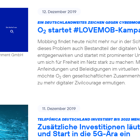
12. Dezember 2019
EIN DEUTSCHLANDWEITES ZEICHEN GEGEN CYBERMOB
O
startet #LOVEMOB-Kampa
2
Mobbing findet heute nicht mehr nur in der Schu
dieses Problem auch Bestandteil der digitalen
entgegenwirken und startet mit prominenter Un
tainment GmbH
um sich für Freiheit im Netz stark zu mache
Anfeindungen und Beleidigungen im virtuellen 
möchte O
den gesellschaftlichen Zusammenha
2
zu mehr digitaler Zivilcourage ermutigen.
11. Dezember 2019
TELEFÓNICA DEUTSCHLAND INVESTIERT BIS 2022 MEH
Zusätzliche Investitionen l
und Start in die 5G-Ära ein