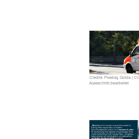
Credits: Pixabay, Golda
|
CC
Aussschnitt bearbeitet