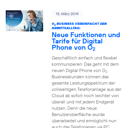
15. März 2019
O
BUSINESS VEREINFACHT DEN
2
ARBEITSALLTAG:
Neue Funktionen und
Tarife für Digital
Phone von O
2
Geschäftlich einfach und flexibel
kommunizieren: Das geht mit dem
neuen Digital Phone von O
.
2
Businesskunden können das
gesamte Leistungsspektrum der
vollwertigen Telefonanlage aus der
Cloud ab sofort noch leichter von
überall und mit jedem Endgerät
nutzen. Denn die neue
Benutzeroberfläche wurde
überarbeitet und ermöglicht nun
auch das Telefonieren via PC,