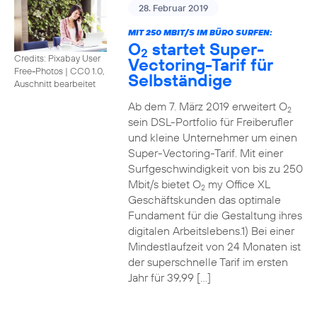
28. Februar 2019
MIT 250 MBIT/S IM BÜRO SURFEN:
O
startet Super-
2
Credits: Pixabay User
Vectoring-Tarif für
Free-Photos
|
CC0 1.0,
Selbständige
Auschnitt bearbeitet
Ab dem 7. März 2019 erweitert O
2
sein DSL-Portfolio für Freiberufler
und kleine Unternehmer um einen
Super-Vectoring-Tarif. Mit einer
Surfgeschwindigkeit von bis zu 250
Mbit/s bietet O
my Office XL
2
Geschäftskunden das optimale
Fundament für die Gestaltung ihres
digitalen Arbeitslebens.1) Bei einer
Mindestlaufzeit von 24 Monaten ist
der superschnelle Tarif im ersten
Jahr für 39,99 […]