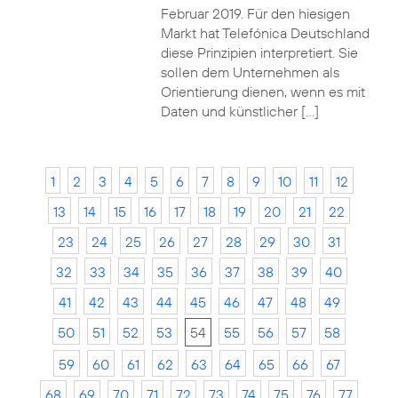
Februar 2019. Für den hiesigen
Markt hat Telefónica Deutschland
diese Prinzipien interpretiert. Sie
sollen dem Unternehmen als
Orientierung dienen, wenn es mit
Daten und künstlicher […]
1
2
3
4
5
6
7
8
9
10
11
12
13
14
15
16
17
18
19
20
21
22
23
24
25
26
27
28
29
30
31
32
33
34
35
36
37
38
39
40
41
42
43
44
45
46
47
48
49
50
51
52
53
54
55
56
57
58
59
60
61
62
63
64
65
66
67
68
69
70
71
72
73
74
75
76
77