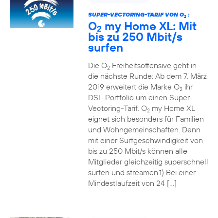
SUPER-VECTORING-TARIF VON O
:
2
O
my Home XL: Mit
2
bis zu 250 Mbit/s
surfen
Die O
Freiheitsoffensive geht in
2
die nächste Runde: Ab dem 7. März
2019 erweitert die Marke O
ihr
2
DSL-Portfolio um einen Super-
Vectoring-Tarif. O
my Home XL
2
eignet sich besonders für Familien
und Wohngemeinschaften. Denn
mit einer Surfgeschwindigkeit von
bis zu 250 Mbit/s können alle
Mitglieder gleichzeitig superschnell
surfen und streamen.1) Bei einer
Mindestlaufzeit von 24 […]