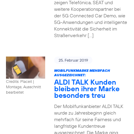
zeigen Telefónica, SEAT und
weitere Kooperationspartner bei
der 5G Connected Car Demo, wie
5G-Anwendungen und intelligente
Konnektivität die Sicherheit im
Straßenverkehr […]
25. Februar 2019
MOBILFUNKMARKE MEHRFACH
AUSGEZEICHNET:
ALDI TALK Kunden
Credits: Placeit
|
bleiben ihrer Marke
Montage, Ausschnitt
bearbeitet
besonders treu
Der Mobilfunkanbieter ALDI TALK
wurde zu Jahresbeginn gleich
mehrfach für seine Fairness und
langfristige Kundentreue
ausgezeichnet. Die Marke ging