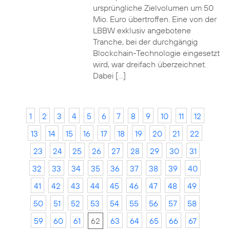
ursprüngliche Zielvolumen um 50
Mio. Euro übertroffen. Eine von der
LBBW exklusiv angebotene
Tranche, bei der durchgängig
Blockchain-Technologie eingesetzt
wird, war dreifach überzeichnet.
Dabei […]
1
2
3
4
5
6
7
8
9
10
11
12
13
14
15
16
17
18
19
20
21
22
23
24
25
26
27
28
29
30
31
32
33
34
35
36
37
38
39
40
41
42
43
44
45
46
47
48
49
50
51
52
53
54
55
56
57
58
59
60
61
62
63
64
65
66
67