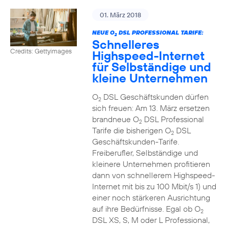
01. März 2018
NEUE O
DSL PROFESSIONAL TARIFE:
2
Schnelleres
Credits: Gettyimages
Highspeed-Internet
für Selbständige und
kleine Unternehmen
O
DSL Geschäftskunden dürfen
2
sich freuen: Am 13. März ersetzen
brandneue O
DSL Professional
2
Tarife die bisherigen O
DSL
2
Geschäftskunden-Tarife.
Freiberufler, Selbständige und
kleinere Unternehmen profitieren
dann von schnellerem Highspeed-
Internet mit bis zu 100 Mbit/s 1) und
einer noch stärkeren Ausrichtung
auf ihre Bedürfnisse. Egal ob O
2
DSL XS, S, M oder L Professional,