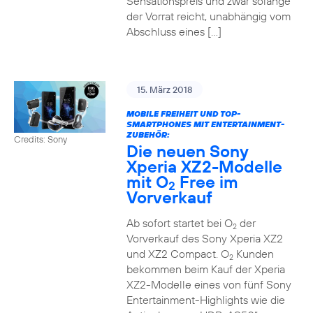
Sensationspreis und zwar solange
der Vorrat reicht, unabhängig vom
Abschluss eines […]
15. März 2018
MOBILE FREIHEIT UND TOP-
SMARTPHONES MIT ENTERTAINMENT-
ZUBEHÖR:
Credits: Sony
Die neuen Sony
Xperia XZ2-Modelle
mit O
Free im
2
Vorverkauf
Ab sofort startet bei O
der
2
Vorverkauf des Sony Xperia XZ2
und XZ2 Compact. O
Kunden
2
bekommen beim Kauf der Xperia
XZ2-Modelle eines von fünf Sony
Entertainment-Highlights wie die