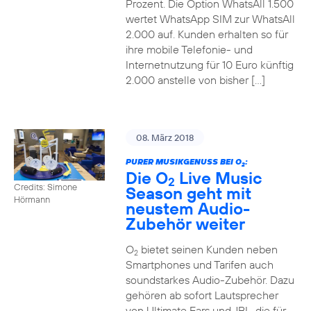
Prozent. Die Option WhatsAll 1.500
wertet WhatsApp SIM zur WhatsAll
2.000 auf. Kunden erhalten so für
ihre mobile Telefonie- und
Internetnutzung für 10 Euro künftig
2.000 anstelle von bisher […]
08. März 2018
PURER MUSIKGENUSS BEI O
:
2
Die O
Live Music
2
Credits: Simone
Season geht mit
Hörmann
neustem Audio-
Zubehör weiter
O
bietet seinen Kunden neben
2
Smartphones und Tarifen auch
soundstarkes Audio-Zubehör. Dazu
gehören ab sofort Lautsprecher
von Ultimate Ears und JBL, die für