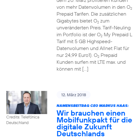
dem 20. März profitieren Kunden
von mehr Datenvolumen in den O
2
Prepaid Tarifen. Die zusätzlichen
Gigabytes bietet O
zum
2
unveränderten Preis. Tarif-Neuling
im Portfolio ist der O
My Prepaid L
2
Tarif mit 5 GB Highspeed-
Datenvolumen und Allnet Flat für
nur 24,99 Euro1). O
Prepaid
2
Kunden surfen mit LTE max. und
können mit […]
12. März 2018
NAMENSBEITRAG CEO MARKUS HAAS:
Wir brauchen einen
Credits: Telefónica
Mobilfunkpakt für die
Deutschland
digitale Zukunft
Deutschlands