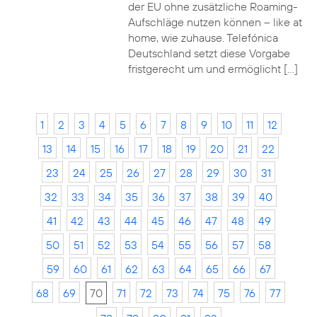
der EU ohne zusätzliche Roaming-
Aufschläge nutzen können – like at
home, wie zuhause. Telefónica
Deutschland setzt diese Vorgabe
fristgerecht um und ermöglicht […]
1
2
3
4
5
6
7
8
9
10
11
12
13
14
15
16
17
18
19
20
21
22
23
24
25
26
27
28
29
30
31
32
33
34
35
36
37
38
39
40
41
42
43
44
45
46
47
48
49
50
51
52
53
54
55
56
57
58
59
60
61
62
63
64
65
66
67
68
69
70
71
72
73
74
75
76
77