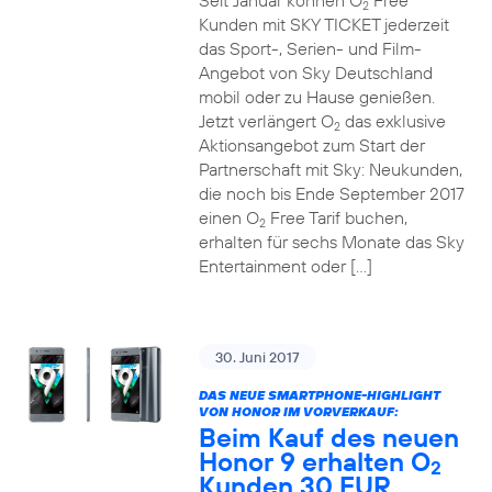
Seit Januar können O
Free
2
Kunden mit SKY TICKET jederzeit
das Sport-, Serien- und Film-
Angebot von Sky Deutschland
mobil oder zu Hause genießen.
Jetzt verlängert O
das exklusive
2
Aktionsangebot zum Start der
Partnerschaft mit Sky: Neukunden,
die noch bis Ende September 2017
einen O
Free Tarif buchen,
2
erhalten für sechs Monate das Sky
Entertainment oder […]
30. Juni 2017
DAS NEUE SMARTPHONE-HIGHLIGHT
VON HONOR IM VORVERKAUF:
Beim Kauf des neuen
Honor 9 erhalten O
2
Kunden 30 EUR