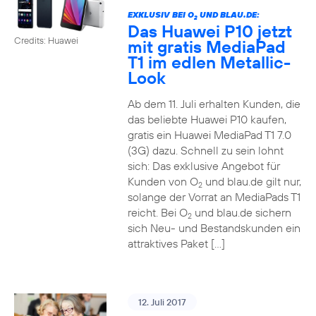
EXKLUSIV BEI O
UND BLAU.DE:
2
Das Huawei P10 jetzt
Credits: Huawei
mit gratis MediaPad
T1 im edlen Metallic-
Look
Ab dem 11. Juli erhalten Kunden, die
das beliebte Huawei P10 kaufen,
gratis ein Huawei MediaPad T1 7.0
(3G) dazu. Schnell zu sein lohnt
sich: Das exklusive Angebot für
Kunden von O
und blau.de gilt nur,
2
solange der Vorrat an MediaPads T1
reicht. Bei O
und blau.de sichern
2
sich Neu- und Bestandskunden ein
attraktives Paket […]
12. Juli 2017