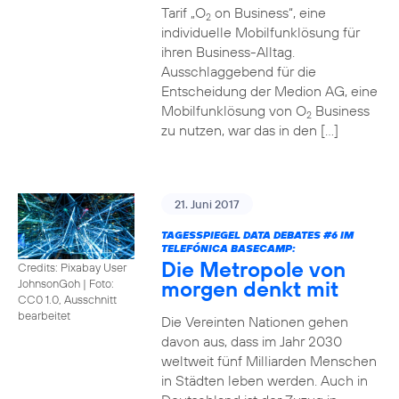
Tarif „O
on Business“, eine
2
individuelle Mobilfunklösung für
ihren Business-Alltag.
Ausschlaggebend für die
Entscheidung der Medion AG, eine
Mobilfunklösung von O
Business
2
zu nutzen, war das in den […]
21. Juni 2017
TAGESSPIEGEL DATA DEBATES
#6
IM
TELEFÓNICA BASECAMP:
Die Metropole von
Credits: Pixabay User
morgen denkt mit
JohnsonGoh
|
Foto:
CC0 1.0, Ausschnitt
bearbeitet
Die Vereinten Nationen gehen
davon aus, dass im Jahr 2030
weltweit fünf Milliarden Menschen
in Städten leben werden. Auch in