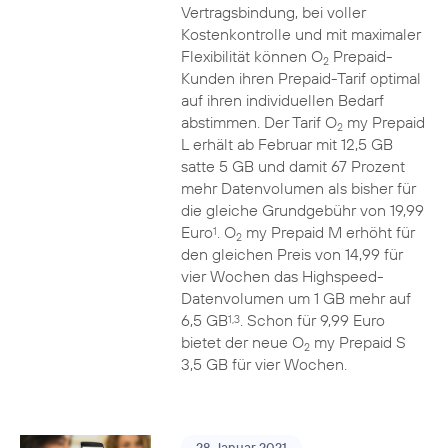
Vertragsbindung, bei voller
Kostenkontrolle und mit maximaler
Flexibilität können O
Prepaid-
2
Kunden ihren Prepaid-Tarif optimal
auf ihren individuellen Bedarf
abstimmen. Der Tarif O
my Prepaid
2
L erhält ab Februar mit 12,5 GB
satte 5 GB und damit 67 Prozent
mehr Datenvolumen als bisher für
die gleiche Grundgebühr von 19,99
Euro
. O
my Prepaid M erhöht für
1
2
den gleichen Preis von 14,99 für
vier Wochen das Highspeed-
Datenvolumen um 1 GB mehr auf
6,5 GB
. Schon für 9,99 Euro
1,3
bietet der neue O
my Prepaid S
2
3,5 GB für vier Wochen.
28. Januar 2021