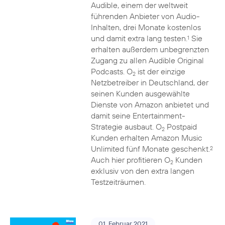
Audible, einem der weltweit
führenden Anbieter von Audio-
Inhalten, drei Monate kostenlos
und damit extra lang testen.
Sie
1
erhalten außerdem unbegrenzten
Zugang zu allen Audible Original
Podcasts. O
ist der einzige
2
Netzbetreiber in Deutschland, der
seinen Kunden ausgewählte
Dienste von Amazon anbietet und
damit seine Entertainment-
Strategie ausbaut. O
Postpaid
2
Kunden erhalten Amazon Music
Unlimited fünf Monate geschenkt.
2
Auch hier profitieren O
Kunden
2
exklusiv von den extra langen
Testzeiträumen.
01. Februar 2021