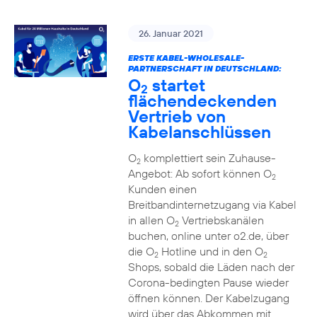
26. Januar 2021
ERSTE KABEL-WHOLESALE-
PARTNERSCHAFT IN DEUTSCHLAND:
O
startet
2
flächendeckenden
Vertrieb von
Kabelanschlüssen
O
komplettiert sein Zuhause-
2
Angebot: Ab sofort können O
2
Kunden einen
Breitbandinternetzugang via Kabel
in allen O
Vertriebskanälen
2
buchen, online unter o2.de, über
die O
Hotline und in den O
2
2
Shops, sobald die Läden nach der
Corona-bedingten Pause wieder
öffnen können. Der Kabelzugang
wird über das Abkommen mit