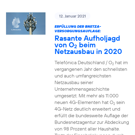
12. Januar 2021
ERFÜLLUNG DER BNETZA-
VERSORGUNGSAUFLAGE:
Rasante Aufholjagd
von O
beim
2
Netzausbau in 2020
Telefónica Deutschland / O
hat im
2
vergangenen Jahr den schnellsten
und auch umfangreichsten
Netzausbau seiner
Unternehmensgeschichte
umgesetzt. Mit mehr als 11.000
neuen 4G-Elementen hat O
sein
2
4G-Netz deutlich erweitert und
erfüllt die bundesweite Auflage der
Bundesnetzagentur zur Abdeckung
von 98 Prozent aller Haushalte.