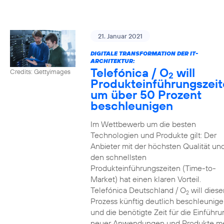
21. Januar 2021
DIGITALE TRANSFORMATION DER IT-
ARCHITEKTUR:
Telefónica / O
will
Credits: Gettyimages
2
Produkteinführungszei
um über 50 Prozent
beschleunigen
Im Wettbewerb um die besten
Technologien und Produkte gilt: Der
Anbieter mit der höchsten Qualität un
den schnellsten
Produkteinführungszeiten (Time-to-
Market) hat einen klaren Vorteil.
Telefónica Deutschland / O
will diese
2
Prozess künftig deutlich beschleunig
und die benötigte Zeit für die Einführu
neuer Anwendungen und Produkte m