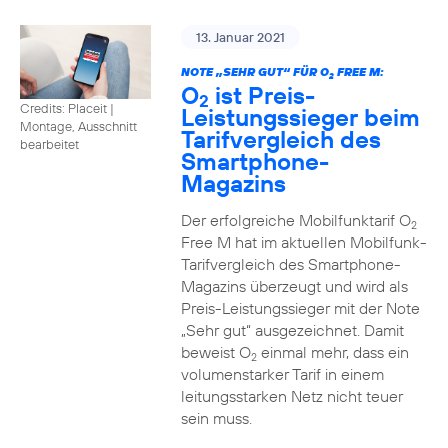
13. Januar 2021
NOTE „SEHR GUT“ FÜR O
FREE M:
2
O
ist Preis-
2
Credits: Placeit
|
Leistungssieger beim
Montage, Ausschnitt
Tarifvergleich des
bearbeitet
Smartphone-
Magazins
Der erfolgreiche Mobilfunktarif O
2
Free M hat im aktuellen Mobilfunk-
Tarifvergleich des Smartphone-
Magazins überzeugt und wird als
Preis-Leistungssieger mit der Note
„Sehr gut“ ausgezeichnet. Damit
beweist O
einmal mehr, dass ein
2
volumenstarker Tarif in einem
leitungsstarken Netz nicht teuer
sein muss.