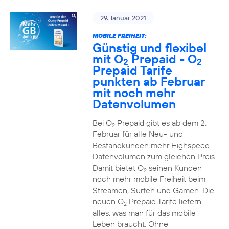
29. Januar 2021
MOBILE FREIHEIT:
Günstig und flexibel
mit O
Prepaid - O
2
2
Prepaid Tarife
punkten ab Februar
mit noch mehr
Datenvolumen
Bei O
Prepaid gibt es ab dem 2.
2
Februar für alle Neu- und
Bestandkunden mehr Highspeed-
Datenvolumen zum gleichen Preis.
Damit bietet O
seinen Kunden
2
noch mehr mobile Freiheit beim
Streamen, Surfen und Gamen. Die
neuen O
Prepaid Tarife liefern
2
alles, was man für das mobile
Leben braucht: Ohne