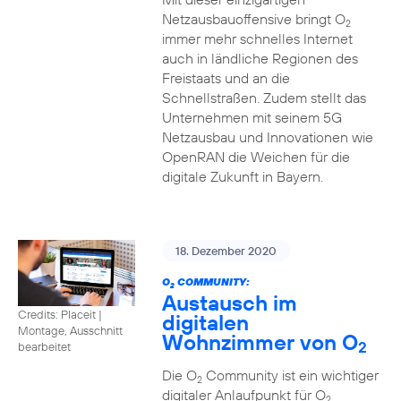
Netzausbauoffensive bringt O
2
immer mehr schnelles Internet
auch in ländliche Regionen des
Freistaats und an die
Schnellstraßen. Zudem stellt das
Unternehmen mit seinem 5G
Netzausbau und Innovationen wie
OpenRAN die Weichen für die
digitale Zukunft in Bayern.
18. Dezember 2020
O
COMMUNITY:
2
Austausch im
Credits: Placeit
|
digitalen
Montage, Ausschnitt
Wohnzimmer von O
2
bearbeitet
Die O
Community ist ein wichtiger
2
digitaler Anlaufpunkt für O
2