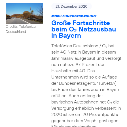
21. Dezember 2020
MOBILFUNKVERSORGUNG:
Große Fortschritte
Credits: Telefónica
beim O
Netzausbau
2
Deutschland
in Bayern
Telefónica Deutschland / O
hat
2
sein 4G Netz in Bayern in diesem
Jahr massiv ausgebaut und versorgt
nun nahezu 97 Prozent der
Haushalte mit 4G. Das
Unternehmen wird so die Auflage
der Bundesnetzagentur (BNetzA)
bis Ende des Jahres auch in Bayern
erfüllen. Auch entlang der
bayrischen Autobahnen hat O
die
2
Versorgung erheblich verbessert: in
2020 ist sie um 20 Prozentpunkte
gegenüber dem Vorjahr gestiegen.
Mit dieser einzigartigen