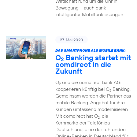
Wirtschaft rund um die Uhr in
Bewegung – auch dank
intelligenter Mobilfunklösungen.
27. Mai 2020
DAS SMARTPHONE ALS MOBILE BANK:
O
Banking startet mit
2
comdirect in die
Zukunft
O
und die comdirect bank AG
2
kooperieren künftig bei O
Banking.
2
Gemeinsam werden die Partner das
mobile Banking-Angebot für ihre
Kunden umfassend modernisieren.
Mit comdirect hat O
, die
2
Kernmarke der Telefónica
Deutschland, eine der führenden
Online-Banken in Deutschland für