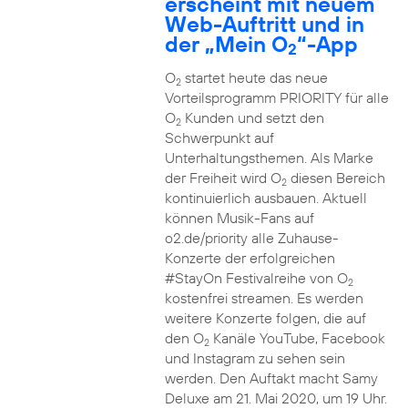
erscheint mit neuem
Web-Auftritt und in
der „Mein O
“-App
2
O
startet heute das neue
2
Vorteilsprogramm PRIORITY für alle
O
Kunden und setzt den
2
Schwerpunkt auf
Unterhaltungsthemen. Als Marke
der Freiheit wird O
diesen Bereich
2
kontinuierlich ausbauen. Aktuell
können Musik-Fans auf
o2.de/priority alle Zuhause-
Konzerte der erfolgreichen
#StayOn Festivalreihe von O
2
kostenfrei streamen. Es werden
weitere Konzerte folgen, die auf
den O
Kanäle YouTube, Facebook
2
und Instagram zu sehen sein
werden. Den Auftakt macht Samy
Deluxe am 21. Mai 2020, um 19 Uhr.