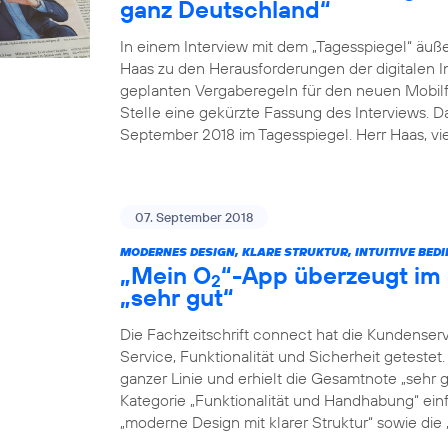
ganz Deutschland“
In einem Interview mit dem „Tagesspiegel“ äuß
Haas zu den Herausforderungen der digitalen I
geplanten Vergaberegeln für den neuen Mobilfu
Stelle eine gekürzte Fassung des Interviews. 
September 2018 im Tagesspiegel. Herr Haas, v
07. September 2018
MODERNES DESIGN, KLARE STRUKTUR, INTUITIVE BED
„Mein O
“-App überzeugt im 
2
„sehr gut“
Die Fachzeitschrift connect hat die Kundenser
Service, Funktionalität und Sicherheit geteste
ganzer Linie und erhielt die Gesamtnote „sehr g
Kategorie „Funktionalität und Handhabung“ einf
„moderne Design mit klarer Struktur“ sowie die „