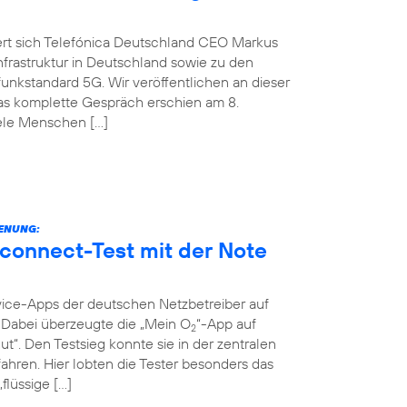
ert sich Telefónica Deutschland CEO Markus
nfrastruktur in Deutschland sowie zu den
nkstandard 5G. Wir veröffentlichen an dieser
Das komplette Gespräch erschien am 8.
iele Menschen […]
IENUNG:
connect-Test mit der Note
vice-Apps der deutschen Netzbetreiber auf
t. Dabei überzeugte die „Mein O
“-App auf
2
ut“. Den Testsieg konnte sie in der zentralen
ahren. Hier lobten die Tester besonders das
flüssige […]