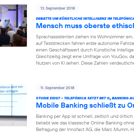
13. September 2018
DEBATTE UM KÜNSTLICHE INTELLIGENZ IM TELEFÓNI
Mensch muss oberste ethisch
Sprachassistenten ziehen ins Wohnzimmer ein, I
auf Teststrecken fahren erste autonome Fahrze
einen Geschäftswert durch Künstliche Intelligenz
Gleichzeitig zeigt eine Umfrage von YouGov, da
Nutzen von KI sehen. Diese Zahlen verdeutliche
11. September 2018
STUDIE ZEIGT – TELEFÓNICA SETZT MIT O
BANKING AU
2
Mobile Banking schließt zu O
Banking per App ist schnell, zeitlich und örtlich
beliebt wie das klassische Online Banking ohne 
Befragung der Innofact AG, die Marc Mumm, He