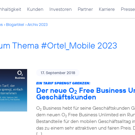
haltigkeit
Kunden
Investoren
Partner
Karriere
Presse
ws
Blogartikel
Archiv 2023
 zum Thema #Ortel_Mobile 2023
17. September 2018
EIN TARIF SPRENGT GRENZEN:
Der neue O
Free Business Unl
2
Geschäftskunden
O
Business hebt für seine Geschäftskunden Gre
2
dem neuen O
Free Business Unlimited ein Run
2
Bestandteile für den mobilen Geschäftsalltag im
das zu einem sehr attraktiven und fairen Preis
[…]