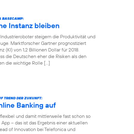
CA BASECAMP:
e Instanz bleiben
ndustrieroboter steigern die Produktivität und
uge. Marktforscher Gartner prognostiziert
 (KI) von 1,2 Billionen Dollar für 2018.
ss die Deutschen eher die Risiken als den
n die wichtige Rolle […]
F TREND DER ZUKUNFT:
nline Banking auf
 flexibel und damit mittlerweile fast schon so
App – das ist das Ergebnis einer aktuellen
ad of Innovation bei Telefonica und