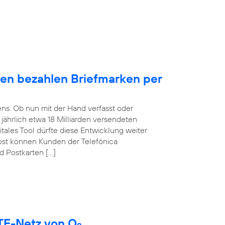
en bezahlen Briefmarken per
ens. Ob nun mit der Hand verfasst oder
t jährlich etwa 18 Milliarden versendeten
itales Tool dürfte diese Entwicklung weiter
ost können Kunden der Telefónica
d Postkarten […]
LTE-Netz von O