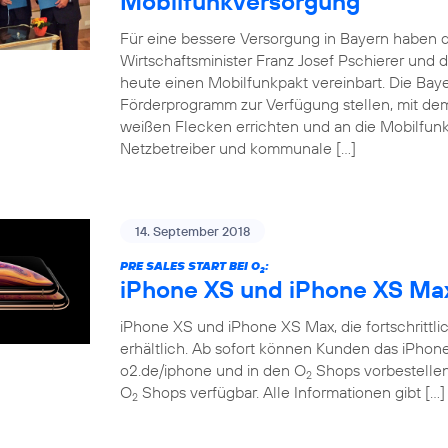
Mobilfunkversorgung
Für eine bessere Versorgung in Bayern haben d
Wirtschaftsminister Franz Josef Pschierer un
heute einen Mobilfunkpakt vereinbart. Die Baye
Förderprogramm zur Verfügung stellen, mit dem
weißen Flecken errichten und an die Mobilfunkn
Netzbetreiber und kommunale […]
14. September 2018
PRE SALES START BEI O
:
2
iPhone XS und iPhone XS Ma
iPhone XS und iPhone XS Max, die fortschrittlich
erhältlich. Ab sofort können Kunden das iPho
o2.de/iphone und in den O
Shops vorbestellen.
2
O
Shops verfügbar. Alle Informationen gibt […]
2