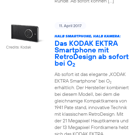
Runde. Ab sofort können […]
11. April 2017
HALB SMARTPHONE, HALB KAMERA:
Das KODAK EKTRA
Credits: Kodak
Smartphone mit
RetroDesign ab sofort
bei O
2
Ab sofort ist das elegante „KODAK
EKTRA Smartphone“ bei O
2
erhältlich. Der Hersteller kombiniert
bei diesem Modell, bei dem die
gleichnamige Kompaktkamera von
1941 Pate stand, innovative Technik
mit klassischem RetroDesign. Mit
der 21 Megapixel Hauptkamera und
der 13 Megapixel Frontkamera hebt
sich das KODAK EKTRA