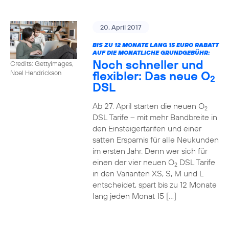
20. April 2017
BIS ZU 12 MONATE LANG 15 EURO RABATT
AUF DIE MONATLICHE GRUNDGEBÜHR:
Noch schneller und
Credits: Gettyimages,
flexibler: Das neue O
Noel Hendrickson
2
DSL
Ab 27. April starten die neuen O
2
DSL Tarife – mit mehr Bandbreite in
den Einsteigertarifen und einer
satten Ersparnis für alle Neukunden
im ersten Jahr. Denn wer sich für
einen der vier neuen O
DSL Tarife
2
in den Varianten XS, S, M und L
entscheidet, spart bis zu 12 Monate
lang jeden Monat 15 […]