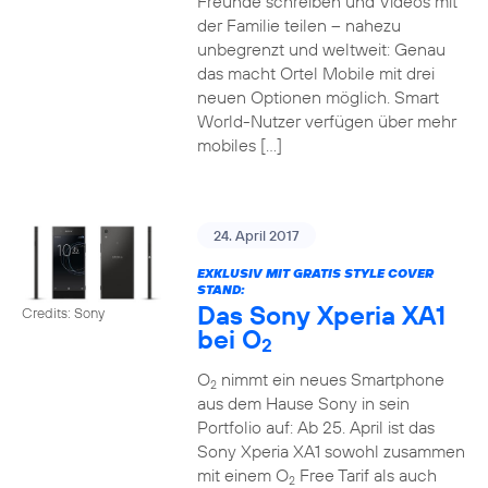
Freunde schreiben und Videos mit
der Familie teilen – nahezu
unbegrenzt und weltweit: Genau
das macht Ortel Mobile mit drei
neuen Optionen möglich. Smart
World-Nutzer verfügen über mehr
mobiles […]
24. April 2017
EXKLUSIV MIT GRATIS STYLE COVER
STAND:
Das Sony Xperia XA1
Credits: Sony
bei O
2
O
nimmt ein neues Smartphone
2
aus dem Hause Sony in sein
Portfolio auf: Ab 25. April ist das
Sony Xperia XA1 sowohl zusammen
mit einem O
Free Tarif als auch
2