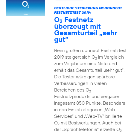
DEUTLICHE STEIGERUNG IM CONNECT
FESTNETZTEST 2019:
O
Festnetz
2
überzeugt mit
Gesamturteil „sehr
gut“
Beim großen connect Festnetztest
2019 steigert sich O
im Vergleich
2
zum Vorjahr um eine Note und
erhält das Gesamturteil „sehr gut“.
Die Tester würdigen spürbare
Verbesserungen in vielen
Bereichen des O
2
Festnetzprodukts und vergaben
insgesamt 850 Punkte. Besonders
in den Einzelkategorien „Web-
Services“ und „Web-TV“ brillierte
O
mit Bestwertungen. Auch bei
2
der „Sprachtelefonie“ erzielte O
2