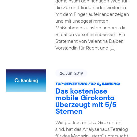
gemeinsam den richtigen Weg für
die Zukunft finden oder weiterhin
mit dem Finger aufeinander zeigen
und mit unabgestimmten
Maßnahmen zulasten anderer die
Situation verschlimmbessern. Ein
Statement von Valentina Daiber,
Vorständin für Recht und […]
26. Juni 2019
TOP-BEWERTUNG FÜR O
BANKING:
2
Das kostenlose
mobile Girokonto
überzeugt mit 5/5
Sternen
Wie gut kostenlose Girokonten
sind, hat das Analysehaus Tetralog
für das Magazin „stern“ untersucht.