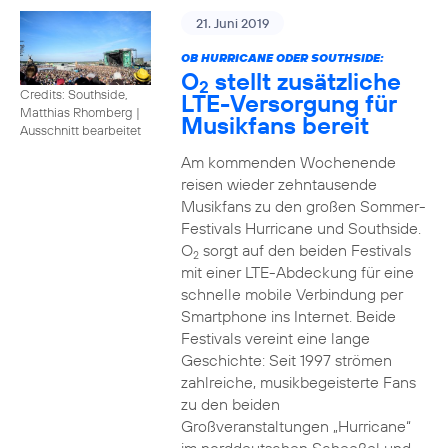
21. Juni 2019
OB HURRICANE ODER SOUTHSIDE:
O
stellt zusätzliche
2
Credits: Southside,
LTE-Versorgung für
Matthias Rhomberg
|
Musikfans bereit
Ausschnitt bearbeitet
Am kommenden Wochenende
reisen wieder zehntausende
Musikfans zu den großen Sommer-
Festivals Hurricane und Southside.
O
sorgt auf den beiden Festivals
2
mit einer LTE-Abdeckung für eine
schnelle mobile Verbindung per
Smartphone ins Internet. Beide
Festivals vereint eine lange
Geschichte: Seit 1997 strömen
zahlreiche, musikbegeisterte Fans
zu den beiden
Großveranstaltungen „Hurricane“