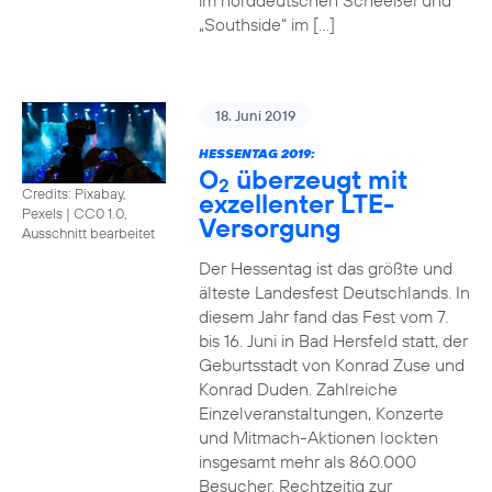
im norddeutschen Scheeßel und
„Southside“ im […]
18. Juni 2019
HESSENTAG 2019:
O
überzeugt mit
2
Credits: Pixabay,
exzellenter LTE-
Pexels
|
CC0 1.0,
Versorgung
Ausschnitt bearbeitet
Der Hessentag ist das größte und
älteste Landesfest Deutschlands. In
diesem Jahr fand das Fest vom 7.
bis 16. Juni in Bad Hersfeld statt, der
Geburtsstadt von Konrad Zuse und
Konrad Duden. Zahlreiche
Einzelveranstaltungen, Konzerte
und Mitmach-Aktionen lockten
insgesamt mehr als 860.000
Besucher. Rechtzeitig zur