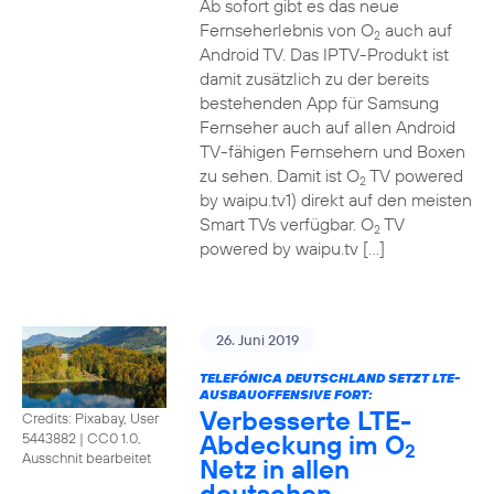
Ab sofort gibt es das neue
Fernseherlebnis von O
auch auf
2
Android TV. Das IPTV-Produkt ist
damit zusätzlich zu der bereits
bestehenden App für Samsung
Fernseher auch auf allen Android
TV-fähigen Fernsehern und Boxen
zu sehen. Damit ist O
TV powered
2
by waipu.tv1) direkt auf den meisten
Smart TVs verfügbar. O
TV
2
powered by waipu.tv […]
26. Juni 2019
TELEFÓNICA DEUTSCHLAND SETZT LTE-
AUSBAUOFFENSIVE FORT:
Verbesserte LTE-
Credits: Pixabay, User
Abdeckung im O
5443882
|
CC0 1.0,
2
Ausschnit bearbeitet
Netz in allen
deutschen