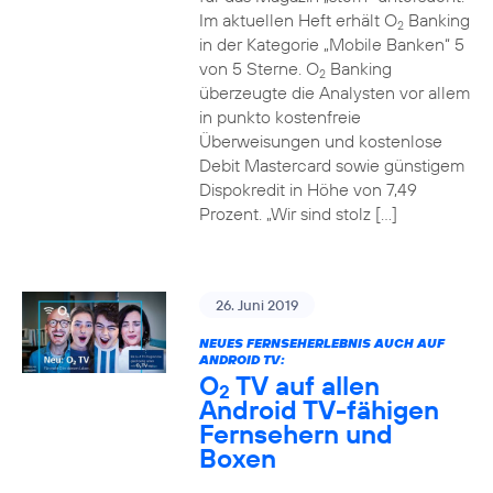
Im aktuellen Heft erhält O
Banking
2
in der Kategorie „Mobile Banken“ 5
von 5 Sterne. O
Banking
2
überzeugte die Analysten vor allem
in punkto kostenfreie
Überweisungen und kostenlose
Debit Mastercard sowie günstigem
Dispokredit in Höhe von 7,49
Prozent. „Wir sind stolz […]
26. Juni 2019
NEUES FERNSEHERLEBNIS AUCH AUF
ANDROID TV:
O
TV auf allen
2
Android TV-fähigen
Fernsehern und
Boxen