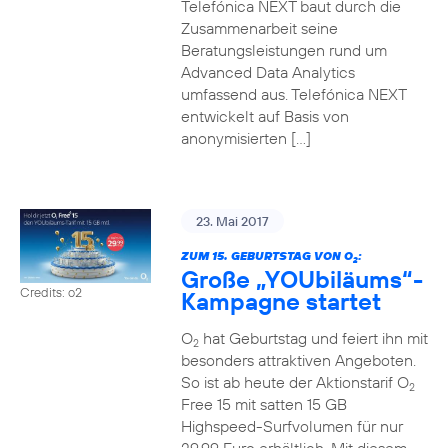
Telefónica NEXT baut durch die
Zusammenarbeit seine
Beratungsleistungen rund um
Advanced Data Analytics
umfassend aus. Telefónica NEXT
entwickelt auf Basis von
anonymisierten […]
23. Mai 2017
ZUM 15. GEBURTSTAG VON O
:
2
Große „YOUbiläums“-
Credits: o2
Kampagne startet
O
hat Geburtstag und feiert ihn mit
2
besonders attraktiven Angeboten.
So ist ab heute der Aktionstarif O
2
Free 15 mit satten 15 GB
Highspeed-Surfvolumen für nur