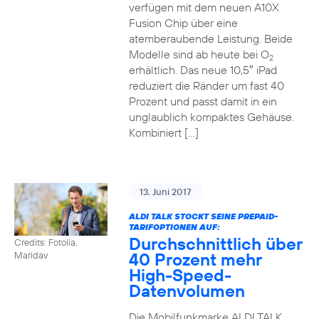
verfügen mit dem neuen A10X
Fusion Chip über eine
atemberaubende Leistung. Beide
Modelle sind ab heute bei O
2
erhältlich. Das neue 10,5″ iPad
reduziert die Ränder um fast 40
Prozent und passt damit in ein
unglaublich kompaktes Gehäuse.
Kombiniert […]
13. Juni 2017
ALDI TALK STOCKT SEINE PREPAID-
TARIFOPTIONEN AUF:
Durchschnittlich über
Credits: Fotolia,
40 Prozent mehr
Maridav
High-Speed-
Datenvolumen
Die Mobilfunkmarke ALDI TALK