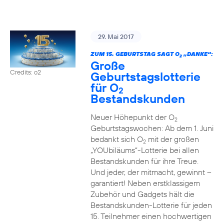
29. Mai 2017
ZUM 15. GEBURTSTAG SAGT O
„DANKE“:
2
Große
Credits: o2
Geburtstagslotterie
für O
2
Bestandskunden
Neuer Höhepunkt der O
2
Geburtstagswochen: Ab dem 1. Juni
bedankt sich O
mit der großen
2
„YOUbiläums“-Lotterie bei allen
Bestandskunden für ihre Treue.
Und jeder, der mitmacht, gewinnt –
garantiert! Neben erstklassigem
Zubehör und Gadgets hält die
Bestandskunden-Lotterie für jeden
15. Teilnehmer einen hochwertigen