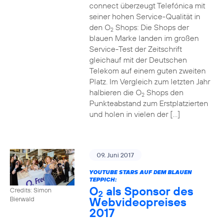
connect überzeugt Telefónica mit
seiner hohen Service-Qualität in
den O
Shops: Die Shops der
2
blauen Marke landen im großen
Service-Test der Zeitschrift
gleichauf mit der Deutschen
Telekom auf einem guten zweiten
Platz. Im Vergleich zum letzten Jahr
halbieren die O
Shops den
2
Punkteabstand zum Erstplatzierten
und holen in vielen der […]
09. Juni 2017
YOUTUBE STARS AUF DEM BLAUEN
TEPPICH:
O
als Sponsor des
Credits: Simon
2
Webvideopreises
Bierwald
2017