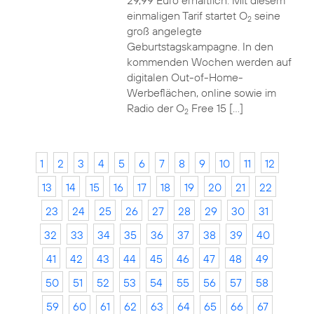
29,99 Euro erhältlich. Mit diesem
einmaligen Tarif startet O
seine
2
groß angelegte
Geburtstagskampagne. In den
kommenden Wochen werden auf
digitalen Out-of-Home-
Werbeflächen, online sowie im
Radio der O
Free 15 […]
2
1
2
3
4
5
6
7
8
9
10
11
12
13
14
15
16
17
18
19
20
21
22
23
24
25
26
27
28
29
30
31
32
33
34
35
36
37
38
39
40
41
42
43
44
45
46
47
48
49
50
51
52
53
54
55
56
57
58
59
60
61
62
63
64
65
66
67